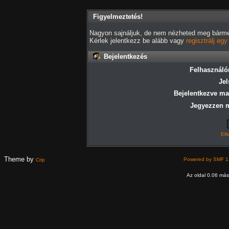
Figyelmeztetés!
Nagyon sajnáljuk, de nem nézheted meg bármely
Kérlek jelentkezz be alább vagy
regisztrálj eg
Bejelentkezés
Felhasználó
Jel
Bejelentkezve ma
Jegyezzen 
Elf
Theme by
Powered by SMF 1
Crip
Az oldal 0.06 máso