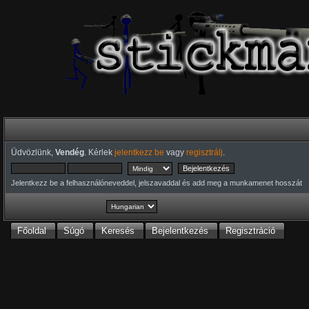
Üdvözlünk,
Vendég
. Kérlek
jelentkezz be
vagy
regisztrálj
.
Jelentkezz be a felhasználóneveddel, jelszavaddal és add meg a munkamenet hosszát
Főoldal
Súgó
Keresés
Bejelentkezés
Regisztráció