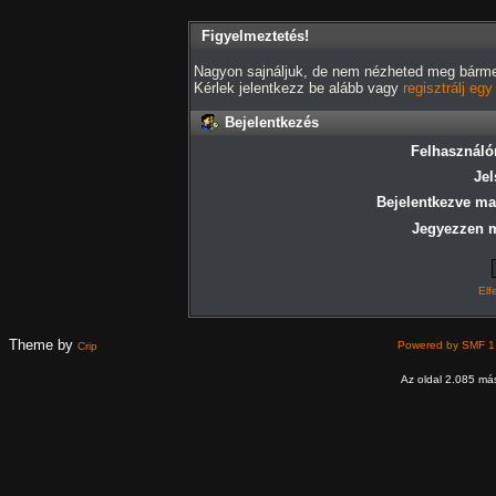
Figyelmeztetés!
Nagyon sajnáljuk, de nem nézheted meg bármely
Kérlek jelentkezz be alább vagy
regisztrálj eg
Bejelentkezés
Felhasználó
Jel
Bejelentkezve ma
Jegyezzen 
Elf
Theme by
Powered by SMF 1
Crip
Az oldal 2.085 más