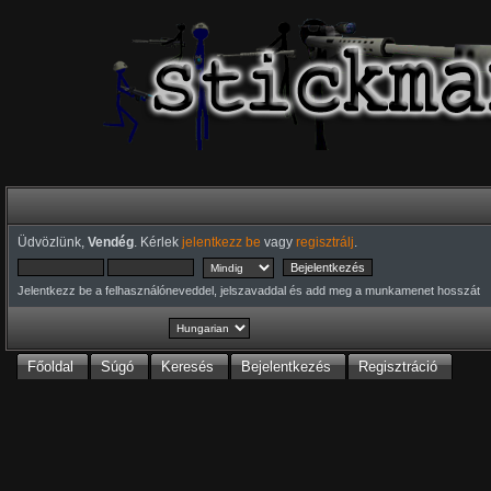
Üdvözlünk,
Vendég
. Kérlek
jelentkezz be
vagy
regisztrálj
.
Jelentkezz be a felhasználóneveddel, jelszavaddal és add meg a munkamenet hosszát
Főoldal
Súgó
Keresés
Bejelentkezés
Regisztráció