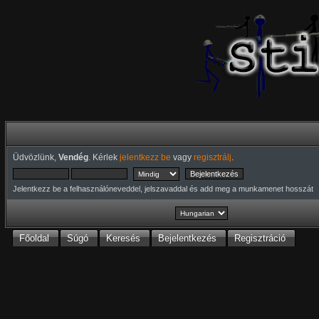
Üdvözlünk,
Vendég
. Kérlek
jelentkezz be
vagy
regisztrálj
.
Jelentkezz be a felhasználóneveddel, jelszavaddal és add meg a munkamenet hosszát
Főoldal
Súgó
Keresés
Bejelentkezés
Regisztráció