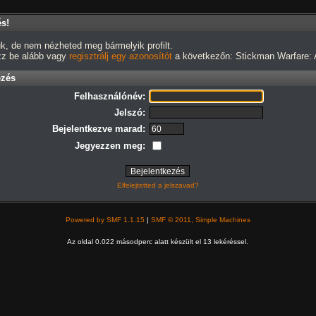
és!
k, de nem nézheted meg bármelyik profilt.
ezz be alább vagy
regisztrálj egy azonosítót
a következőn: Stickman Warfare: A
ezés
Felhasználónév:
Jelszó:
Bejelentkezve marad:
Jegyezzen meg:
Elfelejtetted a jelszavad?
Powered by SMF 1.1.15
|
SMF © 2011, Simple Machines
Az oldal 0.022 másodperc alatt készült el 13 lekéréssel.