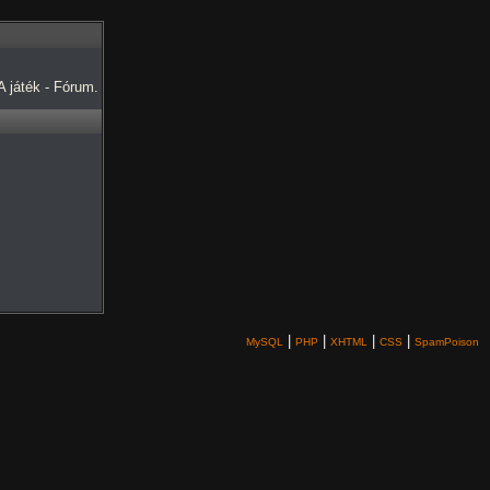
 játék - Fórum.
|
|
|
|
MySQL
PHP
XHTML
CSS
SpamPoison