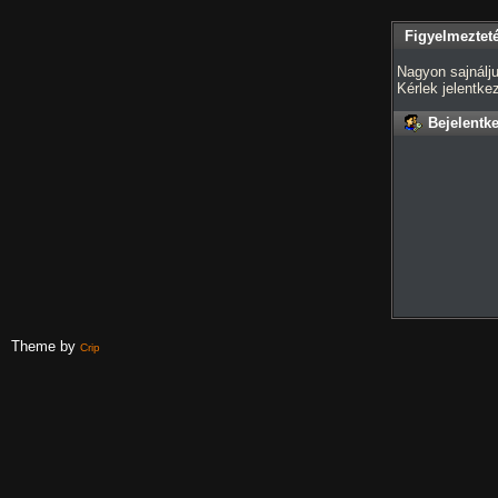
Figyelmeztet
Nagyon sajnálju
Kérlek jelentk
Bejelentk
Theme by
Crip