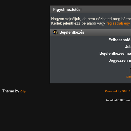
Figyelmeztetés!
Nagyon sajnáljuk, de nem nézheted meg bármely
Kérlek jelentkezz be alább vagy
regisztrálj eg
Bejelentkezés
Felhasználó
Jel
Bejelentkezve ma
Jegyezzen 
Elf
Theme by
Powered by SMF 1
Crip
Az oldal 0.025 más