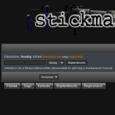
Üdvözlünk,
Vendég
. Kérlek
jelentkezz be
vagy
regisztrálj
.
Jelentkezz be a felhasználóneveddel, jelszavaddal és add meg a munkamenet hosszát
Főoldal
Súgó
Keresés
Bejelentkezés
Regisztráció