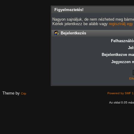
Figyelmeztetés!
Nagyon sajnáljuk, de nem nézheted meg bármely
Kérlek jelentkezz be alább vagy
regisztrálj eg
Bejelentkezés
Felhasználó
Jel
Bejelentkezve ma
Jegyezzen 
Elf
Theme by
Powered by SMF 1
Crip
Az oldal 0.05 máso