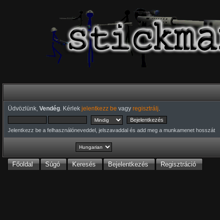
Üdvözlünk,
Vendég
. Kérlek
jelentkezz be
vagy
regisztrálj
.
Jelentkezz be a felhasználóneveddel, jelszavaddal és add meg a munkamenet hosszát
Főoldal
Súgó
Keresés
Bejelentkezés
Regisztráció