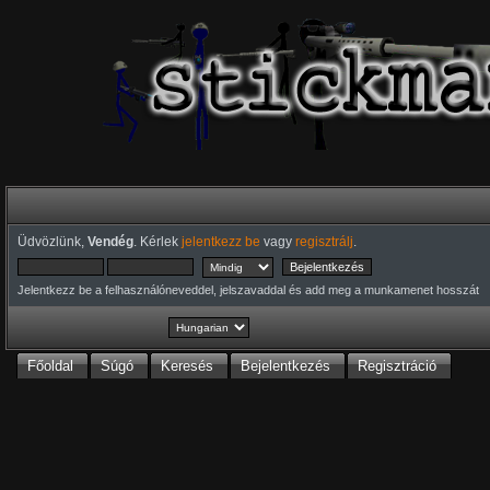
Üdvözlünk,
Vendég
. Kérlek
jelentkezz be
vagy
regisztrálj
.
Jelentkezz be a felhasználóneveddel, jelszavaddal és add meg a munkamenet hosszát
Főoldal
Súgó
Keresés
Bejelentkezés
Regisztráció