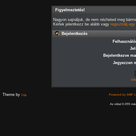
Figyelmeztetés!
Nagyon sajnáljuk, de nem nézheted meg bármely
Kérlek jelentkezz be alább vagy
regisztrálj eg
Bejelentkezés
Felhasználó
Jel
Bejelentkezve ma
Jegyezzen 
Elf
Theme by
Powered by SMF 1
Crip
Az oldal 0.055 más