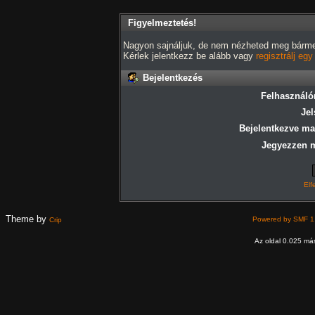
Figyelmeztetés!
Nagyon sajnáljuk, de nem nézheted meg bármely
Kérlek jelentkezz be alább vagy
regisztrálj eg
Bejelentkezés
Felhasználó
Jel
Bejelentkezve ma
Jegyezzen 
Elf
Theme by
Powered by SMF 1
Crip
Az oldal 0.025 más