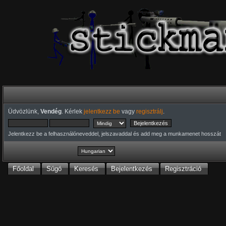
Üdvözlünk,
Vendég
. Kérlek
jelentkezz be
vagy
regisztrálj
.
Jelentkezz be a felhasználóneveddel, jelszavaddal és add meg a munkamenet hosszát
Főoldal
Súgó
Keresés
Bejelentkezés
Regisztráció