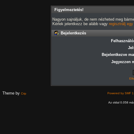
Figyelmeztetés!
Nagyon sajnáljuk, de nem nézheted meg bármely
Kérlek jelentkezz be alább vagy
regisztrálj eg
Bejelentkezés
Felhasználó
Jel
Bejelentkezve ma
Jegyezzen 
Elf
Theme by
Powered by SMF 1
Crip
Az oldal 0.058 más