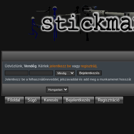
Üdvözlünk,
Vendég
. Kérlek
jelentkezz be
vagy
regisztrálj
.
Jelentkezz be a felhasználóneveddel, jelszavaddal és add meg a munkamenet hosszát
Főoldal
Súgó
Keresés
Bejelentkezés
Regisztráció