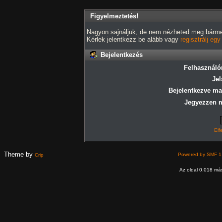
Figyelmeztetés!
Nagyon sajnáljuk, de nem nézheted meg bármely
Kérlek jelentkezz be alább vagy
regisztrálj eg
Bejelentkezés
Felhasználó
Jel
Bejelentkezve ma
Jegyezzen 
Elf
Theme by
Powered by SMF 1
Crip
Az oldal 0.018 más