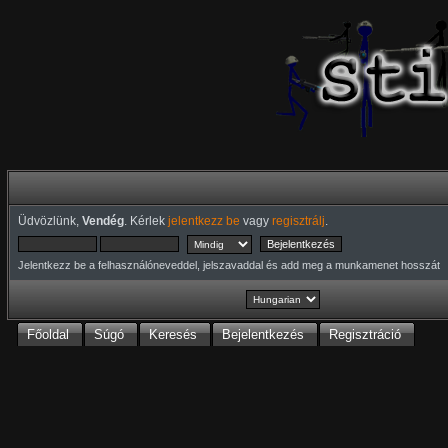
Üdvözlünk,
Vendég
. Kérlek
jelentkezz be
vagy
regisztrálj
.
Jelentkezz be a felhasználóneveddel, jelszavaddal és add meg a munkamenet hosszát
Főoldal
Súgó
Keresés
Bejelentkezés
Regisztráció