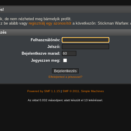
és!
k, de nem nézheted meg bármelyik profilt.
ezz be alább vagy
regisztrálj egy azonosítót
a következőn: Stickman Warfare: A
ezés
Felhasználónév:
Jelszó:
Bejelentkezve marad:
Jegyezzen meg:
Elfelejtetted a jelszavad?
Powered by SMF 1.1.15
|
SMF © 2011, Simple Machines
Az oldal 0.032 másodperc alatt készült el 13 lekéréssel.