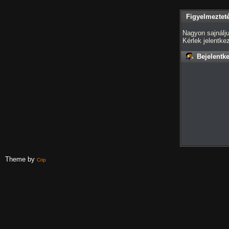
Figyelmeztet
Nagyon sajnálju
Kérlek jelentk
Bejelentk
Theme by
Crip