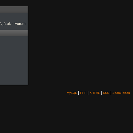
 játék - Fórum.
|
|
|
|
MySQL
PHP
XHTML
CSS
SpamPoison