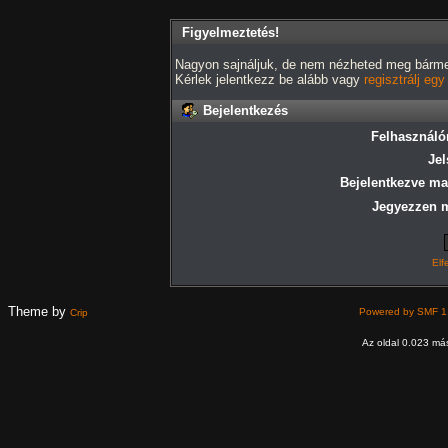
Figyelmeztetés!
Nagyon sajnáljuk, de nem nézheted meg bármely
Kérlek jelentkezz be alább vagy
regisztrálj eg
Bejelentkezés
Felhasználó
Jel
Bejelentkezve ma
Jegyezzen 
Elf
Theme by
Powered by SMF 1
Crip
Az oldal 0.023 más