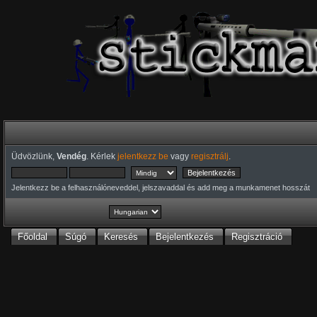
Üdvözlünk,
Vendég
. Kérlek
jelentkezz be
vagy
regisztrálj
.
Jelentkezz be a felhasználóneveddel, jelszavaddal és add meg a munkamenet hosszát
Főoldal
Súgó
Keresés
Bejelentkezés
Regisztráció