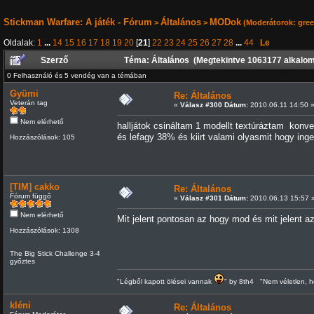
Stickman Warfare: A játék - Fórum
Általános
MODok
>
>
(Moderátorok:
gre
Oldalak:
1
...
14
15
16
17
18
19
20
[
21
]
22
23
24
25
26
27
28
...
44
Le
Szerző
Téma: Általános (Megtekintve 1063177 alkalo
0 Felhasználó és 5 vendég van a témában
Gyümi
Re: Általános
Veterán tag
«
Válasz #300 Dátum:
2010.06.11 14:50 
Nem elérhető
halljátok csináltam 1 modellt textúráztam konve
és lefagy 38% és kiirt valami olyasmit hogy inge
Hozzászólások: 105
[TIM] cakko
Re: Általános
Fórum függő
«
Válasz #301 Dátum:
2010.06.13 15:57 
Nem elérhető
Mit jelent pontosan az hogy mod és mit jelent a
Hozzászólások: 1308
The Big Stick Challenge 3-4
győztes
"Légből kapott ölései vannak
" by 8th4 "Nem véletlen, h
kléni
Re: Általános