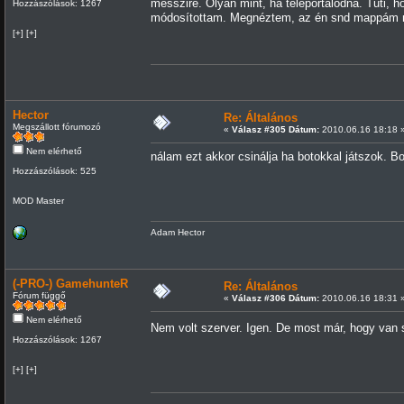
messzire. Olyan mint, ha teleportálódna. Tuti,
Hozzászólások: 1267
módosítottam. Megnéztem, az én snd mappám na
[+] [+]
Hector
Re: Általános
Megszállott fórumozó
«
Válasz #305 Dátum:
2010.06.16 18:18 
Nem elérhető
nálam ezt akkor csinálja ha botokkal játszok. B
Hozzászólások: 525
MOD Master
Adam Hector
(-PRO-) GamehunteR
Re: Általános
Fórum függő
«
Válasz #306 Dátum:
2010.06.16 18:31 
Nem elérhető
Nem volt szerver. Igen. De most már, hogy van s
Hozzászólások: 1267
[+] [+]