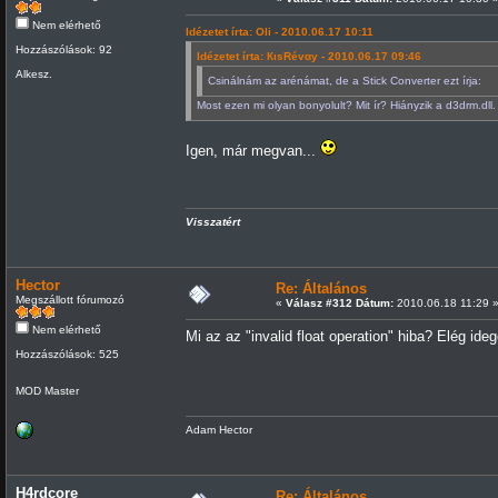
Nem elérhető
Idézetet írta: Oli - 2010.06.17 10:11
Hozzászólások: 92
Idézetet írta: КιsRévαy - 2010.06.17 09:46
Alkesz.
Csinálnám az arénámat, de a Stick Converter ezt írja:
Most ezen mi olyan bonyolult? Mit ír? Hiányzik a d3drm.dll.
Igen, már megvan...
Visszatért
Hector
Re: Általános
Megszállott fórumozó
«
Válasz #312 Dátum:
2010.06.18 11:29 
Nem elérhető
Mi az az "invalid float operation" hiba? Elég ideg
Hozzászólások: 525
MOD Master
Adam Hector
H4rdcore
Re: Általános