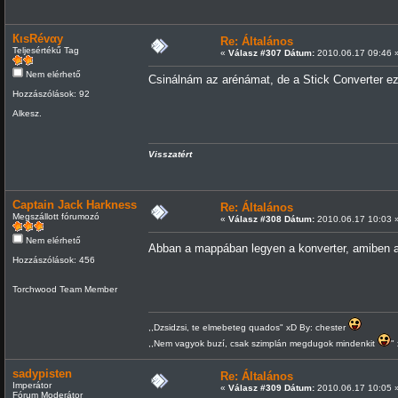
КιsRévαy
Re: Általános
Teljesértékű Tag
«
Válasz #307 Dátum:
2010.06.17 09:46 
Nem elérhető
Csinálnám az arénámat, de a Stick Converter ezt
Hozzászólások: 92
Alkesz.
Visszatért
Captain Jack Harkness
Re: Általános
Megszállott fórumozó
«
Válasz #308 Dátum:
2010.06.17 10:03 
Nem elérhető
Abban a mappában legyen a konverter, amiben a
Hozzászólások: 456
Torchwood Team Member
,,Dzsidzsi, te elmebeteg quados" xD By: chester
,,Nem vagyok buzí, csak szimplán megdugok mindenkit
"
sadypisten
Re: Általános
Imperátor
«
Válasz #309 Dátum:
2010.06.17 10:05 
Fórum Moderátor