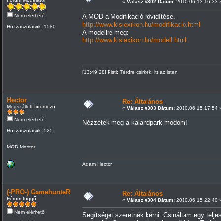
Fórum Moderátor
«
Válasz #302 Dátum:
2010.06.13 16:33 
Nem elérhető
A MOD a Modifikáció rövidítése.
http://www.kislexikon.hu/modifikacio.html
Hozzászólások: 1580
A modellre meg:
http://www.kislexikon.hu/modell.html
[13:49:28] Pisti: Térdre csirkék, itt az isten
Hector
Re: Általános
Megszállott fórumozó
«
Válasz #303 Dátum:
2010.06.15 17:54 
Nem elérhető
Nézzétek meg a kalandpark modom!
Hozzászólások: 525
MOD Master
Adam Hector
(-PRO-) GamehunteR
Re: Általános
Fórum függő
«
Válasz #304 Dátum:
2010.06.15 22:40 
Nem elérhető
Segítséget szeretnék kérni. Csináltam egy telj