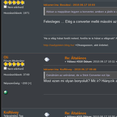
Idézetet írta: Đzsiđzsi - 2010.06.17 10:03
Nem elérhető
Abban a mappában legyen a konverter, amiben a játék is
Hozzászólások: 1971
Felesleges ... Elég a converter mellé másolni az ot
'Ha a világ hátat fordít neked, fordíts te is hátat a világnak!' 
http://sadypisten.blog.hu/
<Olvasgasson, akit érdekel.
Oli
Re: Általános
Fórum Moderátor
«
Válasz #310 Dátum:
2010.06.17 10:11 
Nem elérhető
Idézetet írta: КιsRévαy - 2010.06.17 09:46
Hozzászólások: 3749
Csinálnám az arénámat, de a Stick Converter ezt írja:
Most ezen mi olyan bonyolult? Mit ír? Hiányzik 
Népszerűség: ~200 [+]
КιsRévαy
Re: Általános
Teljesértékű Tag
«
Válasz #311 Dátum:
2010.06.17 10:30 