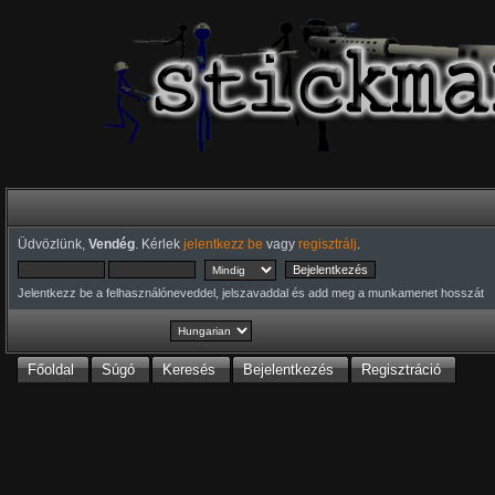
Üdvözlünk,
Vendég
. Kérlek
jelentkezz be
vagy
regisztrálj
.
Jelentkezz be a felhasználóneveddel, jelszavaddal és add meg a munkamenet hosszát
Főoldal
Súgó
Keresés
Bejelentkezés
Regisztráció