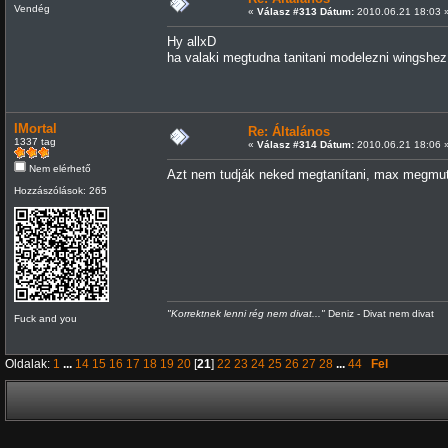
Vendég
«
Válasz #313 Dátum:
2010.06.21 18:03 
Hy allxD
ha valaki megtudna tanitani modelezni wingshez
IMortal
Re: Általános
1337 tag
«
Válasz #314 Dátum:
2010.06.21 18:06 
Nem elérhető
Azt nem tudják neked megtanítani, max megmutat
Hozzászólások: 265
"Korrektnek lenni rég nem divat..."
Deniz - Divat nem divat
Fuck and you
Oldalak:
1
...
14
15
16
17
18
19
20
[
21
]
22
23
24
25
26
27
28
...
44
Fel