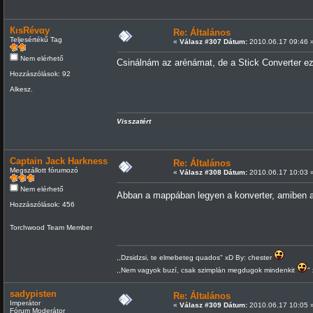
КιsRévαy
Re: Általános
Teljesértékű Tag
«
Válasz #307 Dátum:
2010.06.17 09:46 
Nem elérhető
Csinálnám az arénámat, de a Stick Converter ezt
Hozzászólások: 92
Alkesz.
Visszatért
Captain Jack Harkness
Re: Általános
Megszállott fórumozó
«
Válasz #308 Dátum:
2010.06.17 10:03 
Nem elérhető
Abban a mappában legyen a konverter, amiben a
Hozzászólások: 456
Torchwood Team Member
,,Dzsidzsi, te elmebeteg quados" xD By: chester
,,Nem vagyok buzí, csak szimplán megdugok mindenkit
"
sadypisten
Re: Általános
Imperátor
«
Válasz #309 Dátum:
2010.06.17 10:05 
Fórum Moderátor