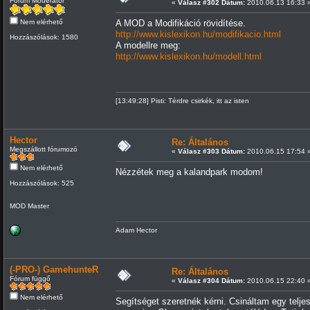
Fórum Moderátor
«
Válasz #302 Dátum:
2010.06.13 16:33 
Nem elérhető
A MOD a Modifikáció rövidítése.
http://www.kislexikon.hu/modifikacio.html
Hozzászólások: 1580
A modellre meg:
http://www.kislexikon.hu/modell.html
[13:49:28] Pisti: Térdre csirkék, itt az isten
Hector
Re: Általános
Megszállott fórumozó
«
Válasz #303 Dátum:
2010.06.15 17:54 
Nem elérhető
Nézzétek meg a kalandpark modom!
Hozzászólások: 525
MOD Master
Adam Hector
(-PRO-) GamehunteR
Re: Általános
Fórum függő
«
Válasz #304 Dátum:
2010.06.15 22:40 
Nem elérhető
Segítséget szeretnék kérni. Csináltam egy telj