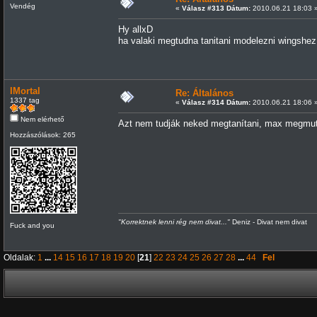
Vendég
«
Válasz #313 Dátum:
2010.06.21 18:03 
Hy allxD
ha valaki megtudna tanitani modelezni wingshez
IMortal
Re: Általános
1337 tag
«
Válasz #314 Dátum:
2010.06.21 18:06 
Nem elérhető
Azt nem tudják neked megtanítani, max megmutat
Hozzászólások: 265
"Korrektnek lenni rég nem divat..."
Deniz - Divat nem divat
Fuck and you
Oldalak:
1
...
14
15
16
17
18
19
20
[
21
]
22
23
24
25
26
27
28
...
44
Fel