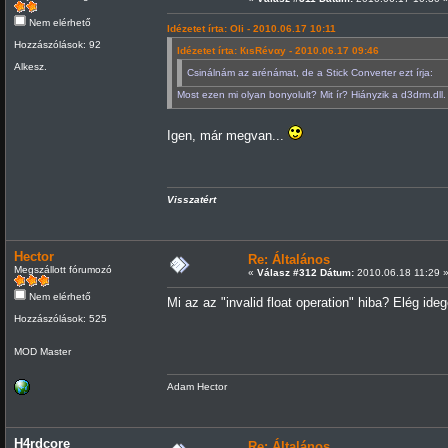
Nem elérhető
Idézetet írta: Oli - 2010.06.17 10:11
Hozzászólások: 92
Idézetet írta: КιsRévαy - 2010.06.17 09:46
Alkesz.
Csinálnám az arénámat, de a Stick Converter ezt írja:
Most ezen mi olyan bonyolult? Mit ír? Hiányzik a d3drm.dll.
Igen, már megvan...
Visszatért
Hector
Re: Általános
Megszállott fórumozó
«
Válasz #312 Dátum:
2010.06.18 11:29 
Nem elérhető
Mi az az "invalid float operation" hiba? Elég ideg
Hozzászólások: 525
MOD Master
Adam Hector
H4rdcore
Re: Általános