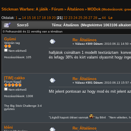
Stickman Warfare: A játék - Fórum
Általános
MODok
>
>
(Moderátorok:
gre
Oldalak:
1
...
14
15
16
17
18
19
20
[
21
]
22
23
24
25
26
27
28
...
44
Le
Szerző
Téma: Általános (Megtekintve 1063106 alkalo
0 Felhasználó és 11 vendég van a témában
Gyümi
Re: Általános
Veterán tag
«
Válasz #300 Dátum:
2010.06.11 14:50 
Nem elérhető
halljátok csináltam 1 modellt textúráztam konve
és lefagy 38% és kiirt valami olyasmit hogy inge
Hozzászólások: 105
[TIM] cakko
Re: Általános
Fórum függő
«
Válasz #301 Dátum:
2010.06.13 15:57 
Nem elérhető
Mit jelent pontosan az hogy mod és mit jelent a
Hozzászólások: 1308
The Big Stick Challenge 3-4
győztes
"Légből kapott ölései vannak
" by 8th4 "Nem véletlen, h
kléni
Re: Általános