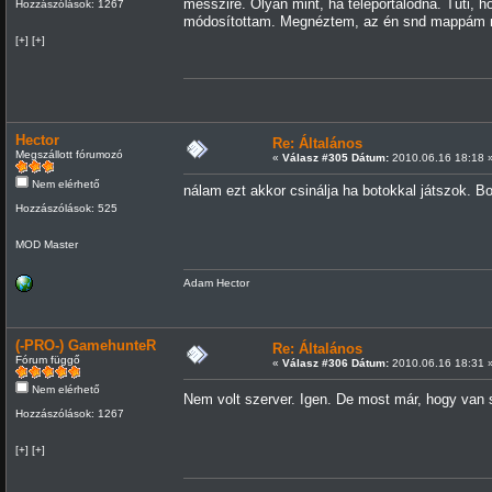
messzire. Olyan mint, ha teleportálódna. Tuti,
Hozzászólások: 1267
módosítottam. Megnéztem, az én snd mappám na
[+] [+]
Hector
Re: Általános
Megszállott fórumozó
«
Válasz #305 Dátum:
2010.06.16 18:18 
Nem elérhető
nálam ezt akkor csinálja ha botokkal játszok. B
Hozzászólások: 525
MOD Master
Adam Hector
(-PRO-) GamehunteR
Re: Általános
Fórum függő
«
Válasz #306 Dátum:
2010.06.16 18:31 
Nem elérhető
Nem volt szerver. Igen. De most már, hogy van s
Hozzászólások: 1267
[+] [+]