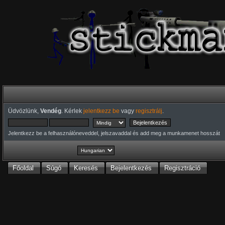
Üdvözlünk,
Vendég
. Kérlek
jelentkezz be
vagy
regisztrálj
.
Jelentkezz be a felhasználóneveddel, jelszavaddal és add meg a munkamenet hosszát
Főoldal
Súgó
Keresés
Bejelentkezés
Regisztráció