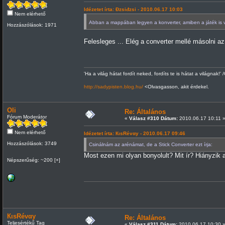
Idézetet írta: Đzsiđzsi - 2010.06.17 10:03
Nem elérhető
Abban a mappában legyen a konverter, amiben a játék is
Hozzászólások: 1971
Felesleges ... Elég a converter mellé másolni az ot
'Ha a világ hátat fordít neked, fordíts te is hátat a világnak!' 
http://sadypisten.blog.hu/
<Olvasgasson, akit érdekel.
Oli
Re: Általános
Fórum Moderátor
«
Válasz #310 Dátum:
2010.06.17 10:11 
Nem elérhető
Idézetet írta: КιsRévαy - 2010.06.17 09:46
Hozzászólások: 3749
Csinálnám az arénámat, de a Stick Converter ezt írja:
Most ezen mi olyan bonyolult? Mit ír? Hiányzik 
Népszerűség: ~200 [+]
КιsRévαy
Re: Általános
Teljesértékű Tag
«
Válasz #311 Dátum:
2010.06.17 10:30 