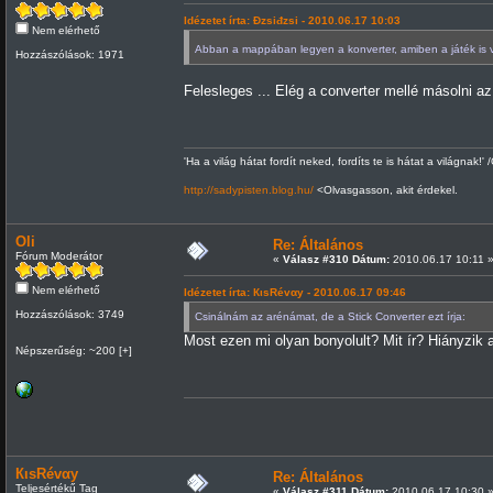
Idézetet írta: Đzsiđzsi - 2010.06.17 10:03
Nem elérhető
Abban a mappában legyen a konverter, amiben a játék is
Hozzászólások: 1971
Felesleges ... Elég a converter mellé másolni az ot
'Ha a világ hátat fordít neked, fordíts te is hátat a világnak!' 
http://sadypisten.blog.hu/
<Olvasgasson, akit érdekel.
Oli
Re: Általános
Fórum Moderátor
«
Válasz #310 Dátum:
2010.06.17 10:11 
Nem elérhető
Idézetet írta: КιsRévαy - 2010.06.17 09:46
Hozzászólások: 3749
Csinálnám az arénámat, de a Stick Converter ezt írja:
Most ezen mi olyan bonyolult? Mit ír? Hiányzik 
Népszerűség: ~200 [+]
КιsRévαy
Re: Általános
Teljesértékű Tag
«
Válasz #311 Dátum:
2010.06.17 10:30 