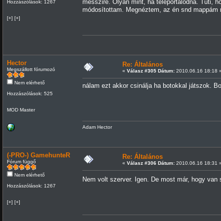
messzire. Olyan mint, ha teleportálódna. Tuti,
Hozzászólások: 1267
módosítottam. Megnéztem, az én snd mappám na
[+] [+]
Hector
Re: Általános
Megszállott fórumozó
«
Válasz #305 Dátum:
2010.06.16 18:18 
Nem elérhető
nálam ezt akkor csinálja ha botokkal játszok. B
Hozzászólások: 525
MOD Master
Adam Hector
(-PRO-) GamehunteR
Re: Általános
Fórum függő
«
Válasz #306 Dátum:
2010.06.16 18:31 
Nem elérhető
Nem volt szerver. Igen. De most már, hogy van s
Hozzászólások: 1267
[+] [+]