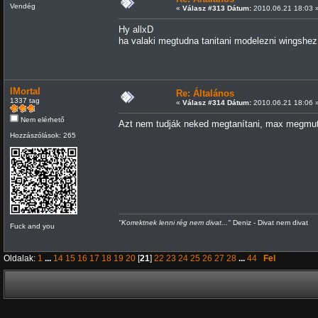
Vendég
«
Válasz #313 Dátum:
2010.06.21 18:03 
Hy allxD
ha valaki megtudna tanitani modelezni wingshez
IMortal
Re: Általános
1337 tag
«
Válasz #314 Dátum:
2010.06.21 18:06 
Nem elérhető
Azt nem tudják neked megtanítani, max megmutat
Hozzászólások: 265
"Korrektnek lenni rég nem divat..."
Deniz - Divat nem divat
Fuck and you
Oldalak:
1
...
14
15
16
17
18
19
20
[
21
]
22
23
24
25
26
27
28
...
44
Fel