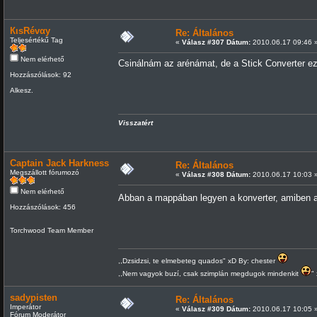
КιsRévαy
Re: Általános
Teljesértékű Tag
«
Válasz #307 Dátum:
2010.06.17 09:46 
Nem elérhető
Csinálnám az arénámat, de a Stick Converter ezt
Hozzászólások: 92
Alkesz.
Visszatért
Captain Jack Harkness
Re: Általános
Megszállott fórumozó
«
Válasz #308 Dátum:
2010.06.17 10:03 
Nem elérhető
Abban a mappában legyen a konverter, amiben a
Hozzászólások: 456
Torchwood Team Member
,,Dzsidzsi, te elmebeteg quados" xD By: chester
,,Nem vagyok buzí, csak szimplán megdugok mindenkit
"
sadypisten
Re: Általános
Imperátor
«
Válasz #309 Dátum:
2010.06.17 10:05 
Fórum Moderátor