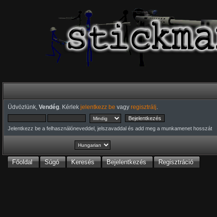
Üdvözlünk,
Vendég
. Kérlek
jelentkezz be
vagy
regisztrálj
.
Jelentkezz be a felhasználóneveddel, jelszavaddal és add meg a munkamenet hosszát
Főoldal
Súgó
Keresés
Bejelentkezés
Regisztráció