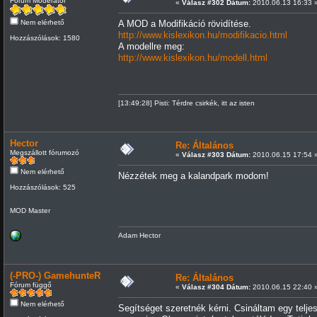
Fórum Moderátor
«
Válasz #302 Dátum:
2010.06.13 16:33 
Nem elérhető
A MOD a Modifikáció rövidítése.
http://www.kislexikon.hu/modifikacio.html
Hozzászólások: 1580
A modellre meg:
http://www.kislexikon.hu/modell.html
[13:49:28] Pisti: Térdre csirkék, itt az isten
Hector
Re: Általános
Megszállott fórumozó
«
Válasz #303 Dátum:
2010.06.15 17:54 
Nem elérhető
Nézzétek meg a kalandpark modom!
Hozzászólások: 525
MOD Master
Adam Hector
(-PRO-) GamehunteR
Re: Általános
Fórum függő
«
Válasz #304 Dátum:
2010.06.15 22:40 
Nem elérhető
Segítséget szeretnék kérni. Csináltam egy telj