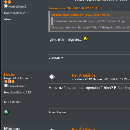
Nem elérhető
Idézetet írta: Oli - 2010.06.17 10:11
Hozzászólások: 92
Idézetet írta: КιsRévαy - 2010.06.17 09:46
Alkesz.
Csinálnám az arénámat, de a Stick Converter ezt írja:
Most ezen mi olyan bonyolult? Mit ír? Hiányzik a d3drm.dll.
Igen, már megvan...
Visszatért
Hector
Re: Általános
Megszállott fórumozó
«
Válasz #312 Dátum:
2010.06.18 11:29 
Nem elérhető
Mi az az "invalid float operation" hiba? Elég ideg
Hozzászólások: 525
MOD Master
Adam Hector
H4rdcore
Re: Általános