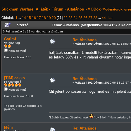
Stickman Warfare: A játék - Fórum
Általános
MODok
>
>
(Moderátorok:
gre
Oldalak:
1
...
14
15
16
17
18
19
20
[
21
]
22
23
24
25
26
27
28
...
44
Le
Szerző
Téma: Általános (Megtekintve 1064157 alkalo
0 Felhasználó és 12 vendég van a témában
Gyümi
Re: Általános
Veterán tag
«
Válasz #300 Dátum:
2010.06.11 14:50 
Nem elérhető
halljátok csináltam 1 modellt textúráztam konve
és lefagy 38% és kiirt valami olyasmit hogy inge
Hozzászólások: 105
[TIM] cakko
Re: Általános
Fórum függő
«
Válasz #301 Dátum:
2010.06.13 15:57 
Nem elérhető
Mit jelent pontosan az hogy mod és mit jelent a
Hozzászólások: 1308
The Big Stick Challenge 3-4
győztes
"Légből kapott ölései vannak
" by 8th4 "Nem véletlen, h
kléni
Re: Általános