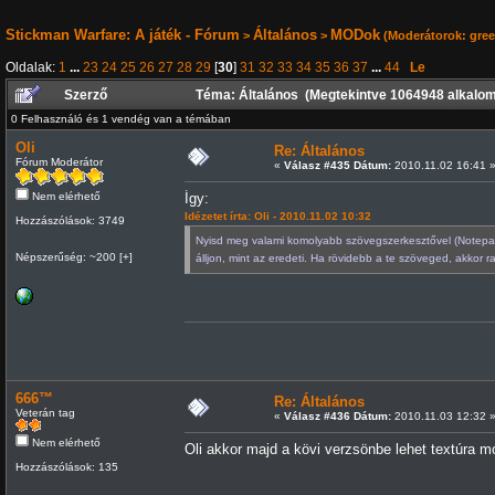
Stickman Warfare: A játék - Fórum
Általános
MODok
>
>
(Moderátorok:
gre
Oldalak:
1
...
23
24
25
26
27
28
29
[
30
]
31
32
33
34
35
36
37
...
44
Le
Szerző
Téma: Általános (Megtekintve 1064948 alkalo
0 Felhasználó és 1 vendég van a témában
Oli
Re: Általános
Fórum Moderátor
«
Válasz #435 Dátum:
2010.11.02 16:41 
Nem elérhető
Így:
Idézetet írta: Oli - 2010.11.02 10:32
Hozzászólások: 3749
Nyisd meg valami komolyabb szövegszerkesztővel (Notepad++
Népszerűség: ~200 [+]
álljon, mint az eredeti. Ha rövidebb a te szöveged, akkor r
666™
Re: Általános
Veterán tag
«
Válasz #436 Dátum:
2010.11.03 12:32 
Nem elérhető
Oli akkor majd a kövi verzsönbe lehet textúra m
Hozzászólások: 135