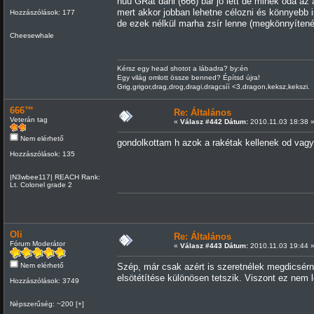
húú GRat dani (666) bár jó lett de minek oda az
mert akkor jobban lehetne célozni és könnyebb is
Hozzászólások: 177
de ezek nélkül marha zsír lenne (megkönnyítené
Cheesewhale
Kérsz egy head shotot a lábadra? by:én
Egy világ omlott össze benned? Építsd újra!
Grig,grigor,drag,drog,dragi,dragcsíí <3,dragon,keksz,kekszi.
666™
Re: Általános
Veterán tag
«
Válasz #442 Dátum:
2010.11.03 18:38 
Nem elérhető
gondolkottam h azok a rakétak kellenek od vagy 
Hozzászólások: 135
|N3wbee117| REACH Rank:
Lt. Colonel grade 2
Oli
Re: Általános
Fórum Moderátor
«
Válasz #443 Dátum:
2010.11.03 19:44 
Nem elérhető
Szép, már csak azért is szeretnélek megdicsérni
elsötétítése különösen tetszik. Viszont ez nem 
Hozzászólások: 3749
Népszerűség: ~200 [+]