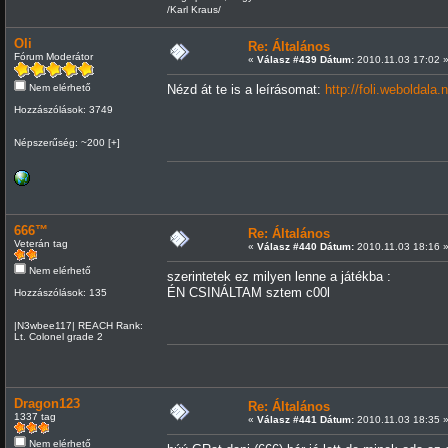
/Karl Kraus/
Oli
Re: Általános
Fórum Moderátor
«
Válasz #439 Dátum:
2010.11.03 17:02 
Nem elérhető
Nézd át te is a leírásomat:
http://foli.weboldal
Hozzászólások: 3749
Népszerűség: ~200 [+]
666™
Re: Általános
Veterán tag
«
Válasz #440 Dátum:
2010.11.03 18:16 
Nem elérhető
szerintetek ez milyen lenne a játékba :
ÉN CSINÁLTAM sztem c00l
Hozzászólások: 135
|N3wbee117| REACH Rank:
Lt. Colonel grade 2
Dragon123
Re: Általános
1337 tag
«
Válasz #441 Dátum:
2010.11.03 18:35 
Nem elérhető