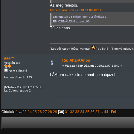
Az meg felejtős.
Idézetet írta: 666 - 2010.11.03 18:16
szerintetek ez milyen lenne a játékba :
ÉN CSINÁLTAM sztem c00l
Túl csicsás.
"Légből kapott ölései vannak
" by 8th4 "Nem véletlen, h
666™
Re: ĂltalĂĄnos
Veterán tag
«
Válasz #449 Dátum:
2010.11.07 14:42 »
Nem elérhető
LĂĄtom cakko te semmit nem dijazol-.-
Hozzászólások: 135
|N3wbee117| REACH Rank:
Lt. Colonel grade 2
Oldalak:
1
...
23
24
25
26
27
28
29
[
30
]
31
32
33
34
35
36
37
...
44
Fel