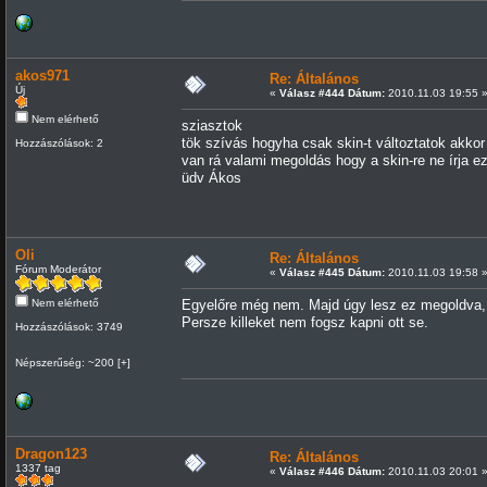
akos971
Re: Általános
Új
«
Válasz #444 Dátum:
2010.11.03 19:55 
Nem elérhető
sziasztok
tök szívás hogyha csak skin-t változtatok akkor
Hozzászólások: 2
van rá valami megoldás hogy a skin-re ne írja ezt
üdv Ákos
Oli
Re: Általános
Fórum Moderátor
«
Válasz #445 Dátum:
2010.11.03 19:58 
Nem elérhető
Egyelőre még nem. Majd úgy lesz ez megoldva, ho
Persze killeket nem fogsz kapni ott se.
Hozzászólások: 3749
Népszerűség: ~200 [+]
Dragon123
Re: Általános
1337 tag
«
Válasz #446 Dátum:
2010.11.03 20:01 