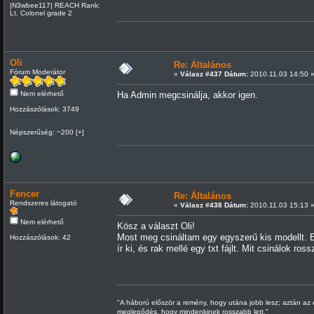
|N3wbee117| REACH Rank:
Lt. Colonel grade 2
Oli
Re: Általános
Fórum Moderátor
«
Válasz #437 Dátum:
2010.11.03 14:50 
Nem elérhető
Ha Admin megcsinálja, akkor igen.
Hozzászólások: 3749
Népszerűség: ~200 [+]
Fencer
Re: Általános
Rendszeres látogató
«
Válasz #438 Dátum:
2010.11.03 15:13 
Nem elérhető
Kösz a választ Oli!
Most meg csináltam egy egyszerű kis modellt. Ex
Hozzászólások: 42
ír ki, és rak mellé egy txt fájlt. Mit csinálok ross
"A háború először a remény, hogy utána jobb lesz; aztán az 
meglepődés, hogy mindenkinek rosszabb lett."