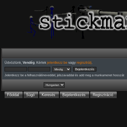
Üdvözlünk,
Vendég
. Kérlek
jelentkezz be
vagy
regisztrálj
.
Jelentkezz be a felhasználóneveddel, jelszavaddal és add meg a munkamenet hosszát
Főoldal
Súgó
Keresés
Bejelentkezés
Regisztráció