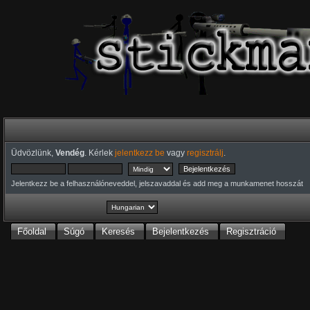
Üdvözlünk,
Vendég
. Kérlek
jelentkezz be
vagy
regisztrálj
.
Jelentkezz be a felhasználóneveddel, jelszavaddal és add meg a munkamenet hosszát
Főoldal
Súgó
Keresés
Bejelentkezés
Regisztráció