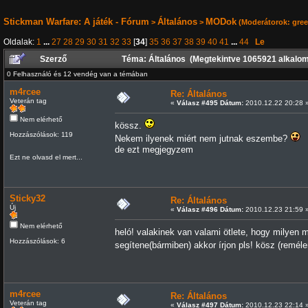
Stickman Warfare: A játék - Fórum
Általános
MODok
>
>
(Moderátorok:
gre
Oldalak:
1
...
27
28
29
30
31
32
33
[
34
]
35
36
37
38
39
40
41
...
44
Le
Szerző
Téma: Általános (Megtekintve 1065921 alkalo
0 Felhasználó és 12 vendég van a témában
m4rcee
Re: Általános
Veterán tag
«
Válasz #495 Dátum:
2010.12.22 20:28 
Nem elérhető
kössz.
Hozzászólások: 119
Nekem ilyenek miért nem jutnak eszembe?
de ezt megjegyzem
Ezt ne olvasd el mert...
Sticky32
Re: Általános
Új
«
Válasz #496 Dátum:
2010.12.23 21:59 
Nem elérhető
heló! valakinek van valami ötlete, hogy milyen 
Hozzászólások: 6
segítene(bármiben) akkor írjon pls! kösz (remé
m4rcee
Re: Általános
Veterán tag
«
Válasz #497 Dátum:
2010.12.23 22:14 