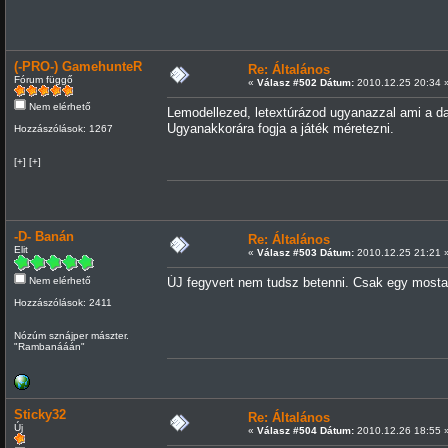
(-PRO-) GamehunteR
Re: Általános
Fórum függő
«
Válasz #502 Dátum:
2010.12.25 20:34 
Nem elérhető
Lemodellezed, letextúrázod ugyanazzal ami a dat
Ugyanakkorára fogja a játék méretezni.
Hozzászólások: 1267
[+] [+]
-D- Banán
Re: Általános
Elit
«
Válasz #503 Dátum:
2010.12.25 21:21 
Nem elérhető
ÚJ fegyvert nem tudsz betenni. Csak egy mostan
Hozzászólások: 2411
Nózúm sznájper mászter.
"Rambanááán"
Sticky32
Re: Általános
Új
«
Válasz #504 Dátum:
2010.12.26 18:55 