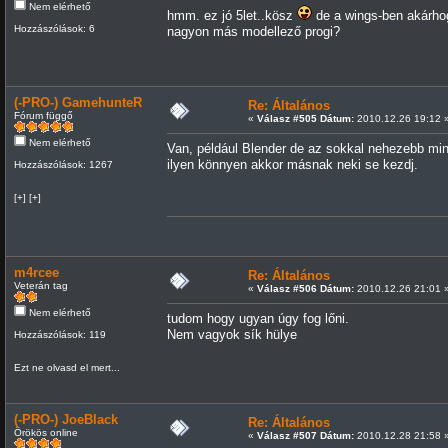
Nem elérhető
hmm. ez jó 5let..kösz
de a wings-ben akárhog
Hozzászólások: 6
nagyon más modellező progi?
(-PRO-) GamehunteR
Re: Általános
Fórum függő
«
Válasz #505 Dátum:
2010.12.26 19:12 
Nem elérhető
Van, például Blender de az sokkal nehezebb min
ilyen könnyen akkor másnak neki se kezdj.
Hozzászólások: 1267
[+] [+]
m4rcee
Re: Általános
Veterán tag
«
Válasz #506 Dátum:
2010.12.26 21:01 
Nem elérhető
tudom hogy ugyan úgy fog lőni.
Nem vagyok sík hülye
Hozzászólások: 119
Ezt ne olvasd el mert...
(-PRO-) JoeBlack
Re: Általános
Örökös online
«
Válasz #507 Dátum:
2010.12.28 21:58 