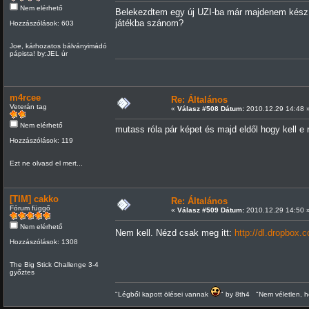
Nem elérhető
Belekezdtem egy új UZI-ba már majdenem kész v
játékba szánom?
Hozzászólások: 603
Joe, kárhozatos bálványimádó
pápista! by:JEL úr
m4rcee
Re: Általános
Veterán tag
«
Válasz #508 Dátum:
2010.12.29 14:48 
Nem elérhető
mutass róla pár képet és majd eldől hogy kell e 
Hozzászólások: 119
Ezt ne olvasd el mert...
[TIM] cakko
Re: Általános
Fórum függő
«
Válasz #509 Dátum:
2010.12.29 14:50 
Nem elérhető
Nem kell. Nézd csak meg itt:
http://dl.dropbo
Hozzászólások: 1308
The Big Stick Challenge 3-4
győztes
"Légből kapott ölései vannak
" by 8th4 "Nem véletlen, h