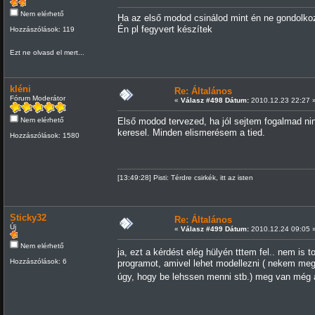
Nem elérhető
Ha az első modod csinálod mint én ne gondolko
Én pl fegyvert készítek
Hozzászólások: 119
Ezt ne olvasd el mert...
kléni
Re: Általános
Fórum Moderátor
«
Válasz #498 Dátum:
2010.12.23 22:27 
Nem elérhető
Első modod tervezed, ha jól sejtem fogalmad nin
keresel. Minden elismerésem a tied.
Hozzászólások: 1580
[13:49:28] Pisti: Térdre csirkék, itt az isten
Sticky32
Re: Általános
Új
«
Válasz #499 Dátum:
2010.12.24 09:05 
Nem elérhető
ja, ezt a kérdést elég hülyén tttem fel.. nem is 
Hozzászólások: 6
programot, amivel lehet modellezni ( nekem megv
úgy, hogy be lehssen menni stb.) meg van még