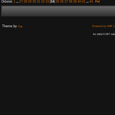
Oldalak:
1
...
27
28
29
30
31
32
33
[
34
]
35
36
37
38
39
40
41
...
44
Fel
Theme by
Powered by SMF 1
Crip
Az oldal 0.067 más