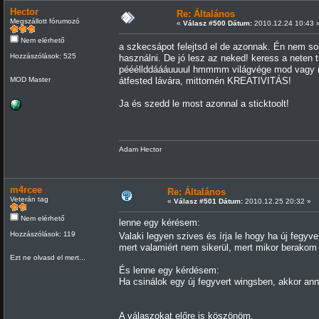
Hector
Re: Általános
Megszállott fórumozó
«
Válasz #500 Dátum:
2010.12.24 10:43 
Nem elérhető
a szkecsápot felejtsd el de azonnak. Én nem 
Hozzászólások: 525
használni. De jó lesz az neked! keress a neten 
péééllddáááuuuul hmmmm világvége mod vagy mitt
MOD Master
átfested lávára, mittomén KREATIVITÁS!
Ja és szedd le most azonnal a sticktoolt!
Adam Hector
m4rcee
Re: Általános
Veterán tag
«
Válasz #501 Dátum:
2010.12.25 20:32 »
Nem elérhető
lenne egy kérésem:
Hozzászólások: 119
Valaki legyen szives és írja le hogy ha új fegyv
mert valamiért nem sikerül, mert mikor berakom 
Ezt ne olvasd el mert...
És lenne egy kérdésem:
Ha csinálok egy új fegyvert wingsben, akkor an
A válaszokat előre is köszönöm.