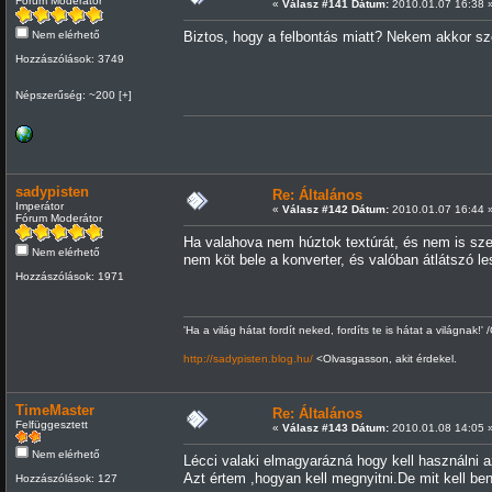
Fórum Moderátor
«
Válasz #141 Dátum:
2010.01.07 16:38 
Nem elérhető
Biztos, hogy a felbontás miatt? Nekem akkor szo
Hozzászólások: 3749
Népszerűség: ~200 [+]
sadypisten
Re: Általános
Imperátor
«
Válasz #142 Dátum:
2010.01.07 16:44 
Fórum Moderátor
Ha valahova nem húztok textúrát, és nem is szere
Nem elérhető
nem köt bele a konverter, és valóban átlátszó les
Hozzászólások: 1971
'Ha a világ hátat fordít neked, fordíts te is hátat a világnak!' 
http://sadypisten.blog.hu/
<Olvasgasson, akit érdekel.
TimeMaster
Re: Általános
Felfüggesztett
«
Válasz #143 Dátum:
2010.01.08 14:05 
Nem elérhető
Lécci valaki elmagyarázná hogy kell használni az 
Azt értem ,hogyan kell megnyitni.De mit kell benn
Hozzászólások: 127