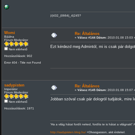
|/|432_|0664|_4|245?
Womi
Re: Általános
Báálna
«
Válasz #144 Dátum:
2010.01.08 15:03 
Fórum Moderátor
Ezt kérdezd meg Admintól, mi is csak pár dolgo
Nem elérhető
Hozzászólások: 902
Error 404 - Title not Found
sadypisten
Re: Általános
Imperátor
«
Válasz #145 Dátum:
2010.01.08 15:07 
Fórum Moderátor
Jobban szóval csak pár dologról tudjátok, mire le
Nem elérhető
Hozzászólások: 1971
'Ha a világ hátat fordít neked, fordíts te is hátat a világnak!' 
http://sadypisten.blog.hu/
<Olvasgasson, akit érdekel.