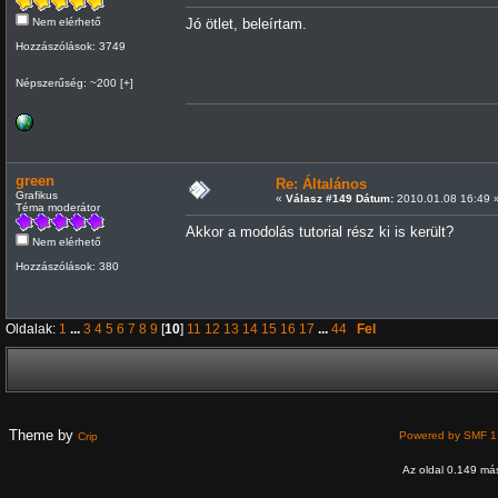
Nem elérhető
Jó ötlet, beleírtam.
Hozzászólások: 3749
Népszerűség: ~200 [+]
green
Re: Általános
Grafikus
«
Válasz #149 Dátum:
2010.01.08 16:49 
Téma moderátor
Akkor a modolás tutorial rész ki is került?
Nem elérhető
Hozzászólások: 380
Oldalak:
1
...
3
4
5
6
7
8
9
[
10
]
11
12
13
14
15
16
17
...
44
Fel
Theme by
Powered by SMF 1
Crip
Az oldal 0.149 más