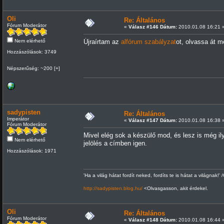
Oli
Re: Általános
Fórum Moderátor
«
Válasz #146 Dátum:
2010.01.08 16:21 
Nem elérhető
Újraírtam az
alfórum szabályzat
ot, olvassa át 
Hozzászólások: 3749
Népszerűség: ~200 [+]
sadypisten
Re: Általános
Imperátor
«
Válasz #147 Dátum:
2010.01.08 16:38 
Fórum Moderátor
Mivel elég sok a készülő mod, és lesz is még il
Nem elérhető
jelölés a címben igen.
Hozzászólások: 1971
'Ha a világ hátat fordít neked, fordíts te is hátat a világnak!' 
http://sadypisten.blog.hu/
<Olvasgasson, akit érdekel.
Oli
Re: Általános
Fórum Moderátor
«
Válasz #148 Dátum:
2010.01.08 16:44 