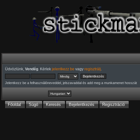
Üdvözlünk,
Vendég
. Kérlek
jelentkezz be
vagy
regisztrálj
.
Jelentkezz be a felhasználóneveddel, jelszavaddal és add meg a munkamenet hosszát
Főoldal
Súgó
Keresés
Bejelentkezés
Regisztráció