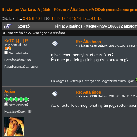
Stickman Warfare: A játék - Fórum
Általános
MODok
>
>
(Moderátorok:
gre
Oldalak:
1
...
3
4
5
6
7
8
9
[
10
]
11
12
13
14
15
16
17
...
44
Le
Szerző
Téma: Általános (Megtekintve 1066382 alkalo
0 Felhasználó és 22 vendég van a témában
KeTC |-||_| P
Re: Általános
Teljesértékű Tag
«
Válasz #135 Dátum:
2010.01.07 14:52 
Nem elérhető
mivel lehet megnyitni effects.fx et?
És mire jó a fek.jpg feh.jpg és a sarok.png?
Hozzászólások: 65
Paradicsomszószmaster
Én vagyok a ketchup a szenyádon, vigyázz mert kicsurgok!
Ádám
Re: Általános
Elit
«
Válasz #136 Dátum:
2010.01.07 15:12 
Nem elérhető
Az effects.fx-et meg lehet nyitni jegyzettömbben
Hozzászólások: 484