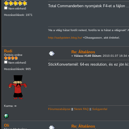
Total Commanderben nyomjatok F4-et a fájlon ..
Nem elérhető
Hozzászólások: 1971
'Ha a világ hátat fordít neked, fordíts te is hátat a világnak!' 
http://sadypisten.blog.hu/
<Olvasgasson, akit érdekel.
Rudi
Re: Általános
Örökös online
«
Válasz #140 Dátum:
2010.01.07 16:34 
Nem elérhető
StickKonverternél: 64-es resolution, és ez jön ki
Hozzászólások: 965
Karma: ∞
Fórumszabályzat
||
5letek FAQ
||
Szégyenfal
Oli
Re: Általános