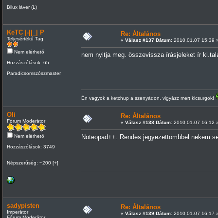
Bilux láver (L)
KeTC |-||_| P
Re: Általános
Teljesértékű Tag
«
Válasz #137 Dátum:
2010.01.07 15:39 
Nem elérhető
nem nyitja meg. összevissza írásjeleket ír ki.t
Hozzászólások: 65
Paradicsomszószmaster
Én vagyok a ketchup a szenyádon, vigyázz mert kicsurgok!
Oli
Re: Általános
Fórum Moderátor
«
Válasz #138 Dátum:
2010.01.07 16:12 
Nem elérhető
Noteopad++. Rendes jegyezettömbbel nekem se 
Hozzászólások: 3749
Népszerűség: ~200 [+]
sadypisten
Re: Általános
Imperátor
«
Válasz #139 Dátum:
2010.01.07 16:17 
Fórum Moderátor