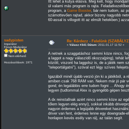
Itt lehet a kutya elásva. Meg kell, hogy mondj
ül valami más program is rajta. Feladatkezelőbe
program, a
Game Booster
, bár nem tudom, az p
számottevően rajtad, akkor bizony nagyobb netre 
60-assal is villogott itt az elmúlt hetekben.) a
sadypisten
Re: Kérdezz - Felelünk (SZABÁLYZ
Imperátor
«
Válasz #341 Dátum:
2011.01.17 11:52 »
Fórum Moderátor
A netnek a szaggatáshoz semmi köze nincs, fogjá
Nem elérhető
a laggot a nagy válaszidő okozza(ping), tehát l
között, viszont ha laggolsz is, de a játék nem 
Hozzászólások: 1971
"teleportálgatni"), szóval ezt légy szíves felejets
Igazából minél újabb verzió jön ki a játékból, 
amiben csak 768 RAM van. Nekem már jó pár verz
gond, én legalábbis erre tudom fogni ... Ahogy 
legyen (tudtommal Alex is gyengébb gépen tesztel
A dx reinstallnak azért nincs semmi köze az eg
tőlem legyen elég ennyi), sokkal inkább driverp
nagyon érdemes a legújabb drivereket használni, 
driver van fent, érdemes lenne egy downgrade-el 
honlapon kevés esély van rá), az talán segít.