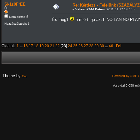
Sk1z0FrEE
Re: Kérdezz - Felelünk (SZABÁLYZ
Új
«
Válasz #344 Dátum:
2011.01.17 14:45 »
Nem elérhető
És még1
h miért írja azt h NO LAN NO PLAY
Hozzászólások: 3
Oldalak:
1
...
16
17
18
19
20
21
22
[
23
]
24
25
26
27
28
29
30
...
46
Fel
Theme by
Powered by SMF 1
Crip
Az oldal 0.058 más