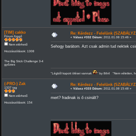
[TIM] cakko
Re: Kérdezz - Felelünk (SZABÁLYZ
Fórum függő
«
Válasz #332 Dátum:
2011.01.08 15:46 »
Nem elérhető
Sehogy barátom. Azt csak admin tud nektek csin
Hozzászólások: 1308
The Big Stick Challenge 3-4
győztes
"Légből kapott ölései vannak
" by 8th4 "Nem véletlen, h
(-PRO-) Zak
Re: Kérdezz - Felelünk (SZABÁLYZ
1337 tag
«
Válasz #333 Dátum:
2011.01.08 15:48 »
Nem elérhető
mert? fradinak is ő csinált?
Hozzászólások: 154