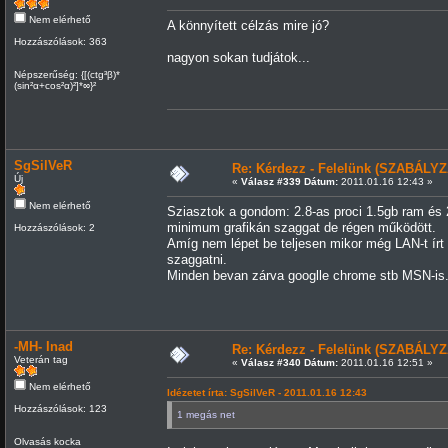
Nem elérhető
A könnyített célzás mire jó?
Hozzászólások: 363
nagyon sokan tudjátok...
Népszerűség: {[(ctg³β)*
(sin²α+cos²α)²]*∞}²
SgSilVeR
Re: Kérdezz - Felelünk (SZABÁLYZ
Új
«
Válasz #339 Dátum:
2011.01.16 12:43 »
Nem elérhető
Sziasztok a gondom: 2.8-as proci 1.5gb ram és 
minimum grafikán szaggat de régen működött.
Hozzászólások: 2
Amíg nem lépet be teljesen mikor még LAN-t írt k
szaggatni.
Minden bevan zárva googlle chrome stb MSN-is. r
-MH- Inad
Re: Kérdezz - Felelünk (SZABÁLYZ
Veterán tag
«
Válasz #340 Dátum:
2011.01.16 12:51 »
Nem elérhető
Idézetet írta: SgSilVeR - 2011.01.16 12:43
Hozzászólások: 123
1 megás net
Olvasás kocka