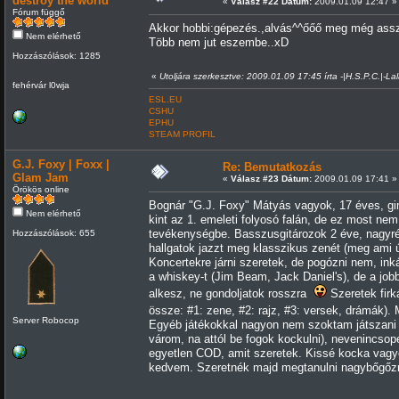
destroy the world
«
Válasz #22 Dátum:
2009.01.09 12:47 »
Fórum függő
Akkor hobbi:gépezés.,alvás^^őőő meg még assz
Nem elérhető
Több nem jut eszembe..xD
Hozzászólások: 1285
«
Utoljára szerkesztve: 2009.01.09 17:45 írta -|H.S.P.C.|-La
fehérvár l0wja
ESL.EU
CSHU
EPHU
STEAM PROFIL
G.J. Foxy | Foxx |
Re: Bemutatkozás
Glam Jam
«
Válasz #23 Dátum:
2009.01.09 17:41 »
Örökös online
Bognár "G.J. Foxy" Mátyás vagyok, 17 éves, gim
Nem elérhető
kint az 1. emeleti folyosó falán, de ez most ne
tevékenységbe. Basszusgitározok 2 éve, nagyrész
Hozzászólások: 655
hallgatok jazzt meg klasszikus zenét (meg ami ú
Koncertekre járni szeretek, de pogózni nem, i
a whiskey-t (Jim Beam, Jack Daniel's), de a j
alkesz, ne gondoljatok rosszra
Szeretek firká
össze: #1: zene, #2: rajz, #3: versek, drámák).
Server Robocop
Egyéb játékokkal nagyon nem szoktam játszani (
várom, na attól be fogok kockulni), nevenincso
egyetlen COD, amit szeretek. Kissé kocka vagyo
kedvem. Szeretnék majd megtanulni nagybőgőzni 