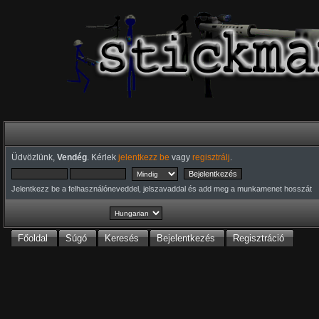
Üdvözlünk,
Vendég
. Kérlek
jelentkezz be
vagy
regisztrálj
.
Jelentkezz be a felhasználóneveddel, jelszavaddal és add meg a munkamenet hosszát
Főoldal
Súgó
Keresés
Bejelentkezés
Regisztráció