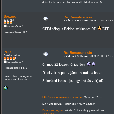
Játszik a fa×om ezzel a szarral xD abbahagytam:)))
Borzmc
Re: Bemutatkozás
1337 tag
«
Válasz #26 Dátum:
2009.01.10 13:52 »
Nem elérhető
OFF/Utólag is Boldog szülinapot DT
/OFF
Hozzászólások: 193
POD
Re: Bemutatkozás
Örökös online
«
Válasz #27 Dátum:
2009.01.10 14:16 »
Nem elérhető
én meg 21 leszek június 9én
Hozzászólások: 672
Ricsi vok, v pet, v jános, v tudja a bánat...
United Hardcore Against
Racism and Fascism
8. kerületi lakos.. (ez egy javítás volt) xD
http://www.paintmaster.extra.hu
- Megnézed!!!! x)
DJ + Bassdrum + Madness + MC =
Gabber
Fórum szabályzat:
Kötelező olvasmány gyerekeknek.
5letek FAQ