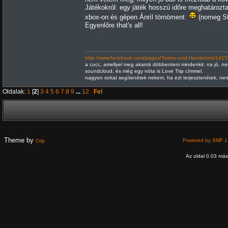
Játékokról: egy játék hosszú időre meghatározt
xbox-on és gépen Ánríl törnöment
(nomeg St
Egyenlőre that's all!
http://www.facebook.com/pages/Tastes-and-Harmonies/14
a cucc, amellyel meg akarok döbbenteni mindenkit. na jó, nem
soundcloud, és még egy nóta is Love Trip címmel.
nagyon sokat segítenétek nekem, ha ezt terjesztenétek, nem
Oldalak:
1
[
2
]
3
4
5
6
7
8
9
...
12
Fel
Theme by
Powered by SMF 1
Crip
Az oldal 0.03 máso