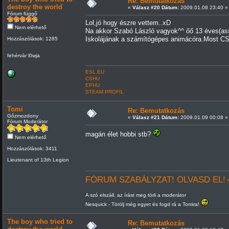
Re: Bemutatkozás
destroy the world
«
Válasz #20 Dátum:
2009.01.08 23:40 »
Fórum függő
Lol,jó hogy észre vettem..xD
Nem elérhető
Na akkor Szabó László vagyok^^ őő 13 éves(a
Iskolájának a számítógépes animácóra.Most C
Hozzászólások: 1285
fehérvár l0wja
ESL.EU
CSHU
EPHU
STEAM PROFIL
Tomi
Re: Bemutatkozás
Gőzmozdony
«
Válasz #21 Dátum:
2009.01.09 00:08 »
Fórum Moderátor
magán élet hobbi stb?
Nem elérhető
Hozzászólások: 3411
Lieutenant of 13th Legion
FÓRUM SZABÁLYZAT! OLVASD EL!
N
A szó elszáll, az írást meg törli a moderátor
Nesquick - Törölj még egyet és fogd rá a Tomira!
The boy who tried to
Re: Bemutatkozás