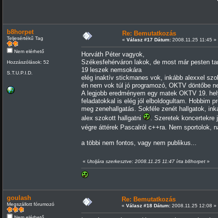
b8horpet
Re: Bemutatkozás
Teljesértékű Tag
«
Válasz #17 Dátum:
2008.11.25 11:45 »
Nem elérhető
Horváth Péter vagyok,
Székesfehérváron lakok, de most már pesten ta
Hozzászólások: 52
19 leszek nemsokára
S.T.U.P.I.D.
elég inaktív stickmanes vok, inkább alexxel szo
én nem vok túl jó programozó, OKTV döntőbe ne
A legjobb eredményem egy matek OKTV 19. hely,
feladatokkal is elég jól elboldogultam. Hobbim
meg zenehallgatás. Sokféle zenét hallgatok, ink
alex szokott hallgatni
. Szeretek koncertekre 
végre áttérek Pascalról c++ra. Nem sportolok,
a többi nem fontos, vagy nem publikus...
«
Utoljára szerkesztve: 2008.11.25 11:47 írta b8horpet
»
goulash
Re: Bemutatkozás
Megszállott fórumozó
«
Válasz #18 Dátum:
2008.11.25 12:08 »
Nem elérhető