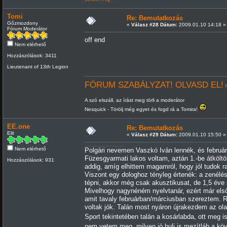
Tomi
Re: Bemutatkozás
Gőzmozdony
«
Válasz #28 Dátum:
2009.01.10 14:18 »
Fórum Moderátor
off end
Nem elérhető
Hozzászólások: 3411
Lieutenant of 13th Legion
FÓRUM SZABÁLYZAT! OLVASD EL!
N
A szó elszáll, az írást meg törli a moderátor
Nesquick - Törölj még egyet és fogd rá a Tomira!
EE.one
Re: Bemutatkozás
Elit
«
Válasz #29 Dátum:
2009.01.10 15:50 »
Nem elérhető
A nevem kolompár géza, mosógépszerelő, nincs érettslégim se szaktudásom de családom jóvoltából az lehetek, aki vagyok...
Polgári nevemen Vaszkó Iván lennék, és február
Füzesgyarmati lakos voltam, aztán 1.-be átköl
Hozzászólások: 931
addig, amíg elhittem magamról, hogy jól tudok r
Viszont egy dologhoz tényleg értenék: a zenélés
tépni, akkor még csak akusztikusat, de 1,5 éve 
Mivelhogy nagynéném nyelvtanár, ezért már els
amit tavaly februárban/márciusban szereztem. 
voltak jók. Talán most nyáron újrakezdem az ola
Sport tekintetében talán a kosárlabda, ott meg
nem vetem meg, milyen jó buli is mezítláb a kö