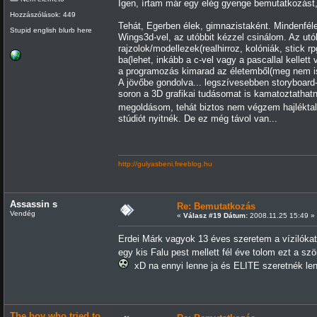
Igen, írtam már egy elég gyenge bemutatkozást,
Hozzászólások: 449
Tehát, Egerben élek, gimnazistaként. Mindenféle
Stupid english blurb here
Wings3d-vel, az utóbbit kézzel csinálom. Az utó
rajzolok/modellezek(realhirroz, kolóniák, stick
ba(lehet, inkább a c-vel vagy a pascallal kelle
a programozás kimarad az életemből(meg nem is
A jövőbe gondolva... legszívesebben storyboard
soron a 3D grafikai tudásomat is kamatoztathat
megoldásom, tehát biztos nem végzem hajlékta
stúdiót nyitnék. De ez még távol van...
http://gulyasbeni.freeblog.hu
Assassin s
Re: Bemutatkozás
Vendég
«
Válasz #19 Dátum:
2008.11.25 15:49 »
Erdei Márk vagyok 13 éves szeretem a vízilóka
egy kis Falu pest mellett fél éve tolom ezt a sz
xD na ennyi lenne ja és ELITE szeretnék le
The boy who tried to