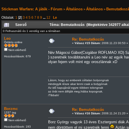
Stickman Warfare: A játék - Fórum
Általános
Általános
Bemutatkoz
>
>
>
Oldalak:
1
[
2
]
3
4
5
6
7
8
9
...
12
Le
Szerző
Téma: Bemutatkozás (Megtekintve 342977 alka
0 Felhasználó és 1 vendég van a témában
Leo
Re: Bemutatkozás
Örökös online
«
Válasz #15 Dátum:
2008.11.23 00:53 »
Nem elérhető
Név:Mágocsi Gábor(Csigábor ROFLMAO XD) Szék
Hozzászólások: 679
) szeretnék továbbtanulni a Leo név az egyik 
olyan fejem volt mint egy oroszlánnak xD
Látom, hogy az emberek céltalan bolyongnak
mindegyik része akar lenni csak a bolygónak
Az idő kapujánál egyre többen tolongnak
az órát nem állítják meg,hiába kopognak.
/Tibbah/
Borzmc
Re: Bemutatkozás
1337 tag
«
Válasz #16 Dátum:
2008.11.24 21:20 »
Nem elérhető
Borz György vagyok 13 éves Esztergomi diák.A 
Hozzászólások: 193
nem döntöttem el mi szeretnék lenni
.Aztán s