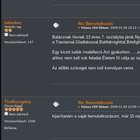
balaskas
Re: Bemutatkozás
Veterán tag
«
Válasz #24 Dátum:
2009.01.09 18:12 »
Nem elérhető
Balázsnak hívnak 13 éves.7. osztályba járok.Ny
a:Traviannal,Gladiatussal,Battleknighttal,Bitefig
Hozzászólások: 147
Egy kicsit tudok modellezni.Azt gyakorlom......
ahhoz nem kell sok feladat.Életem fő célja az 
Az előbbi szöveget nem kell komolyan venni.
TheBuzogány
Re: Bemutatkozás
Fórum függő
«
Válasz #25 Dátum:
2009.01.09 23:50 »
Nem elérhető
kijavítanám a saját bemutatkozásom, már 15 na
Hozzászólások: 1269
BiGláma