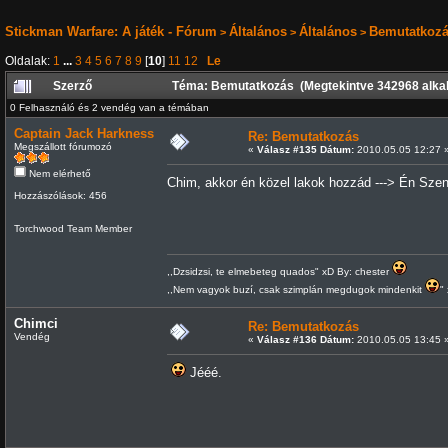
Stickman Warfare: A játék - Fórum
Általános
Általános
Bemutatkoz
>
>
>
Oldalak:
1
...
3
4
5
6
7
8
9
[
10
]
11
12
Le
Szerző
Téma: Bemutatkozás (Megtekintve 342968 alka
0 Felhasználó és 2 vendég van a témában
Captain Jack Harkness
Re: Bemutatkozás
Megszállott fórumozó
«
Válasz #135 Dátum:
2010.05.05 12:27 
Nem elérhető
Chim, akkor én közel lakok hozzád ---> Én Sz
Hozzászólások: 456
Torchwood Team Member
,,Dzsidzsi, te elmebeteg quados" xD By: chester
,,Nem vagyok buzí, csak szimplán megdugok mindenkit
"
Chimci
Re: Bemutatkozás
Vendég
«
Válasz #136 Dátum:
2010.05.05 13:45 
Jééé.