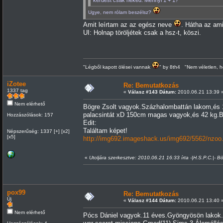
Ugye, nem rólam beszélsz?
Amit leírtam az az egész neve
. Hátha az ami
UI: Holnap töröljétek csak a hsz-t, köszi.
"Légből kapott ölései vannak
" by 8th4 "Nem véletlen, h
iZotee
Re: Bemutatkozás
1337 tag
«
Válasz #143 Dátum:
2010.06.21 13:39 
Nem elérhető
Bögre Zsolt vagyok.Százhalombattán lakom,és 
palacsintát xD 150cm magas vagyok,és 42 kg.
Hozzászólások: 157
Edit:
Találtam képet!
Népszerűség: 1337 [+] [x2]
[x5]
http://img692.imageshack.us/img692/5562/nzoo.
«
Utoljára szerkesztve: 2010.06.21 16:33 írta -|H.S.P.C.|- B
pox99
Re: Bemutatkozás
Új
«
Válasz #144 Dátum:
2010.06.21 13:40 
Nem elérhető
Pócs Dániel vagyok.11 éves.Gyöngyösön lakok.