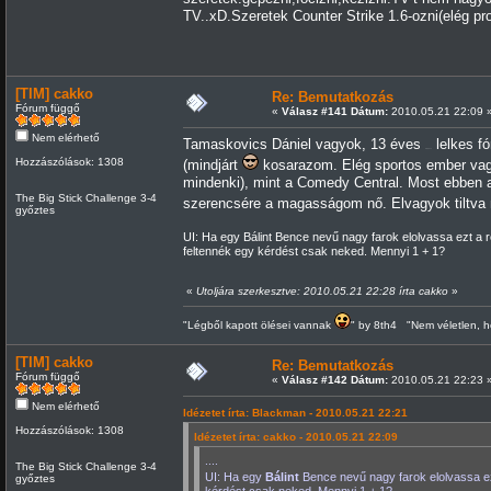
TV..xD.Szeretek Counter Strike 1.6-ozni(elég p
[TIM] cakko
Re: Bemutatkozás
Fórum függő
«
Válasz #141 Dátum:
2010.05.21 22:09 
Nem elérhető
Tamaskovics Dániel vagyok, 13 éves
lelkes f
kispöcs
Hozzászólások: 1308
(mindjárt
kosarazom. Elég sportos ember vag
mindenki), mint a Comedy Central. Most ebben 
The Big Stick Challenge 3-4
szerencsére a magasságom nő. Elvagyok tiltva m
győztes
UI: Ha egy Bálint Bence nevű nagy farok elolvassa ezt a r
feltennék egy kérdést csak neked. Mennyi 1 + 1?
«
Utoljára szerkesztve: 2010.05.21 22:28 írta cakko
»
"Légből kapott ölései vannak
" by 8th4 "Nem véletlen, h
[TIM] cakko
Re: Bemutatkozás
Fórum függő
«
Válasz #142 Dátum:
2010.05.21 22:23 
Nem elérhető
Idézetet írta: Blackman - 2010.05.21 22:21
Hozzászólások: 1308
Idézetet írta: cakko - 2010.05.21 22:09
....
The Big Stick Challenge 3-4
UI: Ha egy
Bálint
Bence nevű nagy farok elolvassa ez
győztes
kérdést csak neked. Mennyi 1 + 1?