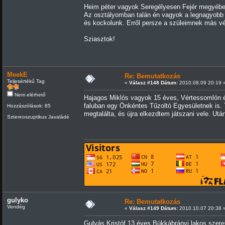
Heim péter vagyok Seregélyesen Fejér megyében
Az osztályomban talán én vagyok a legnagyobb k
és kockolunk. Erről persze a szüleimnek más
Sziasztok!
MeekE
Re: Bemutatkozás
Teljesértékű Tag
«
Válasz #148 Dátum:
2010.08.09 20:19 
Nem elérhető
Hajagos Miklós vagyok 15 éves, Vértessomlón él
faluban egy Önkéntes Tűzoltó Egyesületnek is. 
Hozzászólások: 85
megtalálta, és újra elkezdtem játszani vele. Utá
Sztereoszuptikus Javaládé
gulyko
Re: Bemutatkozás
Vendég
«
Válasz #149 Dátum:
2010.10.07 20:38 
Gulyás Kristóf 13 éves Bükkábrányi lakos szeret