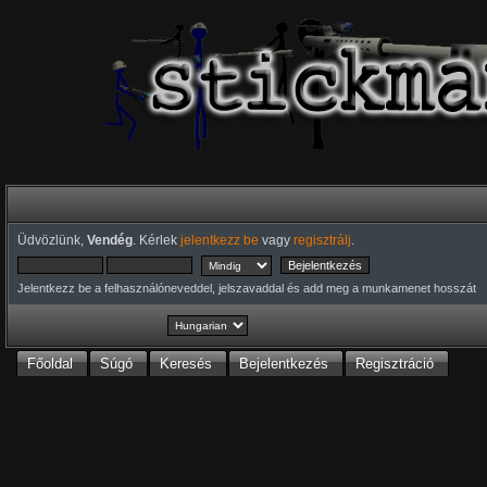
Üdvözlünk,
Vendég
. Kérlek
jelentkezz be
vagy
regisztrálj
.
Jelentkezz be a felhasználóneveddel, jelszavaddal és add meg a munkamenet hosszát
Főoldal
Súgó
Keresés
Bejelentkezés
Regisztráció