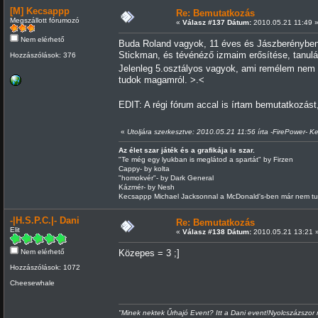
[M] Kecsappp
Re: Bemutatkozás
Megszállott fórumozó
«
Válasz #137 Dátum:
2010.05.21 11:49 
Nem elérhető
Buda Roland vagyok, 11 éves és Jászberényben
Stickman, és tévénéző izmaim erősítése, tanul
Hozzászólások: 376
Jelenleg 5.osztályos vagyok, ami remélem nem
tudok magamról. >.<
EDIT: A régi fórum accal is írtam bemutatkozás
«
Utoljára szerkesztve: 2010.05.21 11:56 írta -FirePower- 
Az élet szar játék és a grafikája is szar.
"Te még egy lyukban is meglátod a spartát" by Firzen
Cappy- by kolta
"homokvér"- by Dark General
Kázmér- by Nesh
Kecsappp Michael Jacksonnal a McDonald's-ben már nem tu
-|H.S.P.C.|- Dani
Re: Bemutatkozás
Elit
«
Válasz #138 Dátum:
2010.05.21 13:21 
Nem elérhető
Közepes = 3 ;]
Hozzászólások: 1072
Cheesewhale
"Minek nektek Űrhajó Event? Itt a Dani event!Nyolcszázszor r