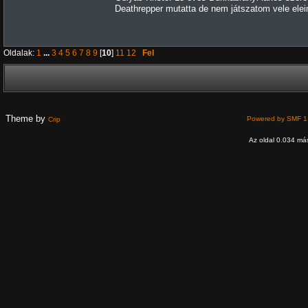
Deathrepper mutatta de nem játszatom vele elei
Oldalak:
1
...
3
4
5
6
7
8
9
[
10
]
11
12
Fel
Theme by
Powered by SMF 1
Crip
Az oldal 0.034 más