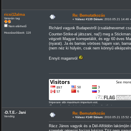
ricsi12alma
Re: Bemutatkozás
Veterán tag
«
Válasz #139 Dátum:
2010.05.21 14:46 
Nem elérhető
Richárd vagyok Budapestről (családnevemet csa
Hozzászólások: 116
Counter-Strike-al játszani, na(!) meg a Stickma
végzett Magyar korrepetálót, és egy 60 éves Ma
(nyarat). Ja és barnás vöröses hajam van, bar
(nem néz ki hülyén, csak nem könnyű elképzel
Ennyit magamról
Imperare sibi maximum imperium est.
/Önmagán uralkodni a legnagyobb uralkodás./
-D.T.E.- Jani
Re: Bemutatkozás
Vendég
«
Válasz #140 Dátum:
2010.05.21 15:52 
Rácz János vagyok és a Dél-Alföldön lakóm(én 
szeretek:gépezni,focizni,kézizni.TV-t nem nagy