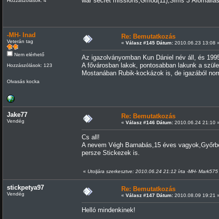
war secret missions,Gmod(11),Sims 3 Álomállá
Hozzászólások: 4
-MH- Inad
Re: Bemutatkozás
Veterán tag
«
Válasz #145 Dátum:
2010.06.23 13:08 
Nem elérhető
Az igazolványomban Kun Dániel név áll, és 1995
A fővárosban lakok, pontosabban lakunk a szüle
Hozzászólások: 123
Mostanában Rubik-kockázok is, de igazából nor
Olvasás kocka
Jake77
Re: Bemutatkozás
Vendég
«
Válasz #146 Dátum:
2010.06.24 21:10 
Cs all!
A nevem Végh Barnabás,15 éves vagyok,Győrbe
persze Stickezek is.
«
Utoljára szerkesztve: 2010.06.24 21:12 írta -MH- Mark575
stickpetya97
Re: Bemutatkozás
Vendég
«
Válasz #147 Dátum:
2010.08.09 19:21 
Helló mindenkinek!