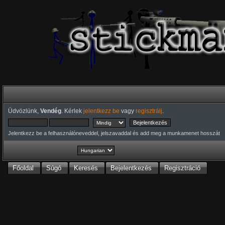
Üdvözlünk,
Vendég
. Kérlek
jelentkezz be
vagy
regisztrálj
.
Jelentkezz be a felhasználóneveddel, jelszavaddal és add meg a munkamenet hosszát
Főoldal
Súgó
Keresés
Bejelentkezés
Regisztráció