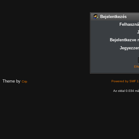
Bejelentkezés
Felhaszná
Bejelentkezve 
Jegyezze
Elf
Theme by
Powered by SMF 1
Crip
Az oldal 0.034 más