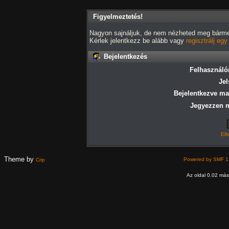
Figyelmeztetés!
Nagyon sajnáljuk, de nem nézheted meg bármely
Kérlek jelentkezz be alább vagy
regisztrálj eg
Bejelentkezés
Felhasználó
Jel
Bejelentkezve ma
Jegyezzen 
Elf
Theme by
Powered by SMF 1
Crip
Az oldal 0.02 máso