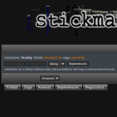
Üdvözlünk,
Vendég
. Kérlek
jelentkezz be
vagy
regisztrálj
.
Jelentkezz be a felhasználóneveddel, jelszavaddal és add meg a munkamenet hosszát
Főoldal
Súgó
Keresés
Bejelentkezés
Regisztráció