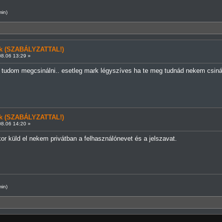
min)
ünk (SZABÁLYZATTAL!)
8.06 13:29 »
tudom megcsinálni.. esetleg mark légyszíves ha te meg tudnád nekem csinál
ünk (SZABÁLYZATTAL!)
8.06 14:20 »
kor küld el nekem privátban a felhasználónevet és a jelszavat.
min)