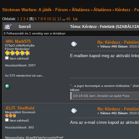
Stickman Warfare: A játék - Fórum
Általános
Általános
Kérdezz - F
>
>
>
Oldalak:
1
2
3
4
[
5
]
6
7
8
9
10
11
12
...
46
Le
Szerző
Téma: Kérdezz - Felelünk (SZABÁLYZA
0 Felhasználó és 1 vendég van a témában
-MH- Mark575
Re: Kérdezz - Felel
575pO.oWeRmAyBe
«
Válasz #60 Dátum:
2010.0
Fórum Moderátor
E-mailben kapod meg az aktiváló linke
Nem elérhető
Hozzászólások: 2057
Az 575 mindenhol ott van...
"...a jogot fenntartjuk a random törlésekre." (Ad
Idézet
[15:19:34] Jani: Jonatán az apád f*sza
-ELIT- Sheffield
Re: Kérdezz - Felel
Megszállott fórumozó
«
Válasz #61 Dátum:
2010.0
Nem elérhető
Arra az e-mail címre kapod az aktiváló
Hozzászólások: 363
Népszerűség: {[(ctg³β)*(sin²α+cos²α)²]*∞}²