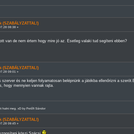
ünk (SZABÁLYZATTAL!)
7.28 08:38 »
 ott van de nem értem hogy mire jó az. Esetleg valaki tud segíteni ebben?
ünk (SZABÁLYZATTAL!)
7.28 09:01 »
 szerver és ne keljen folyamatosan belépnünk a játékba ellenőrizni a szerót.E
s, hogy mennyien vannak rajta.
 halni meg. xD by Petőfi Sándor
ünk (SZABÁLYZATTAL!)
7.28 09:45 »
znosítani köszi Szécsi