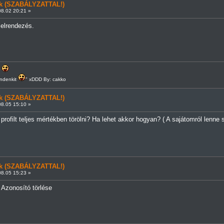
ünk (SZABÁLYZATTAL!)
8.02 20:21 »
 elrendezés.
r
indenkit
" xDDD By: cakko
ünk (SZABÁLYZATTAL!)
8.05 15:10 »
rofilt teljes mértékben törölni? Ha lehet akkor hogyan? ( A sajátomról lenne 
ünk (SZABÁLYZATTAL!)
8.05 15:23 »
 Azonosító törlése