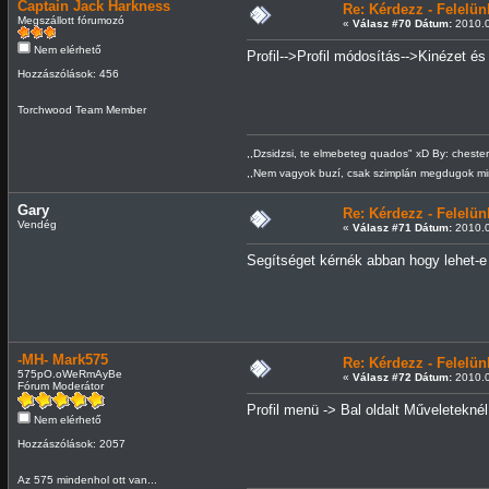
Captain Jack Harkness
Re: Kérdezz - Felel
Megszállott fórumozó
«
Válasz #70 Dátum:
2010.0
Nem elérhető
Profil-->Profil módosítás-->Kinézet és
Hozzászólások: 456
Torchwood Team Member
,,Dzsidzsi, te elmebeteg quados" xD By: cheste
,,Nem vagyok buzí, csak szimplán megdugok m
Gary
Re: Kérdezz - Felel
Vendég
«
Válasz #71 Dátum:
2010.0
Segítséget kérnék abban hogy lehet-e p
-MH- Mark575
Re: Kérdezz - Felel
575pO.oWeRmAyBe
«
Válasz #72 Dátum:
2010.0
Fórum Moderátor
Profil menü -> Bal oldalt Műveleteknél
Nem elérhető
Hozzászólások: 2057
Az 575 mindenhol ott van...