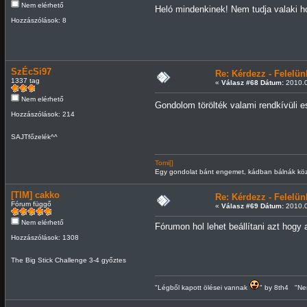
Nem elérhető
Heló mindenkinek! Nem tudja valaki hov
Hozzászólások: 8
SzÉcSi97
Re: Kérdezz - Felel
1337 tag
«
Válasz #68 Dátum:
2010.0
Nem elérhető
Gondolom törölték valami rendkívüli 
Hozzászólások: 214
SAJTfőzelék^^
Tomi[]
Egy gondolat bánt engemet, kádban bálnák közt
[TIM] cakko
Re: Kérdezz - Felel
Fórum függő
«
Válasz #69 Dátum:
2010.0
Nem elérhető
Fórumon hol lehet beállítani azt hog
Hozzászólások: 1308
The Big Stick Challenge 3-4 győztes
"Légből kapott ölései vannak
" by 8th4 "Nem