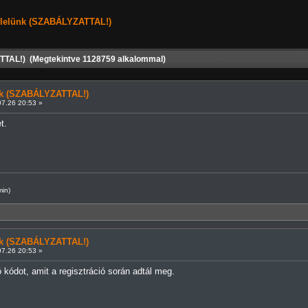
elelünk (SZABÁLYZATTAL!)
TTAL!) (Megtekintve 1128759 alkalommal)
ünk (SZABÁLYZATTAL!)
7.26 20:53 »
t.
min)
ünk (SZABÁLYZATTAL!)
7.26 20:53 »
 kódot, amit a regisztráció során adtál meg.