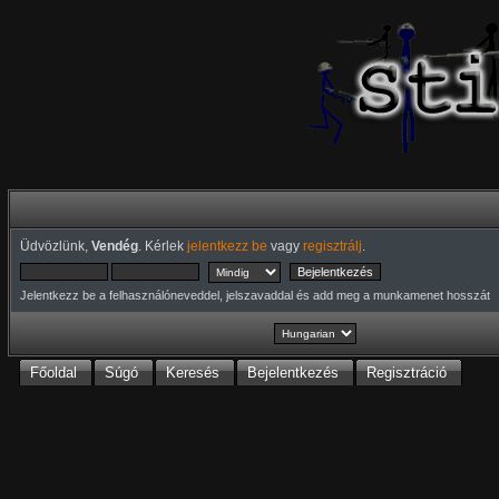
Üdvözlünk,
Vendég
. Kérlek
jelentkezz be
vagy
regisztrálj
.
Jelentkezz be a felhasználóneveddel, jelszavaddal és add meg a munkamenet hosszát
Főoldal
Súgó
Keresés
Bejelentkezés
Regisztráció