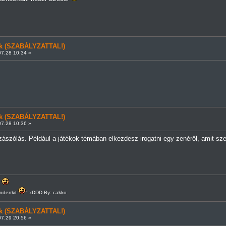
ünk (SZABÁLYZATTAL!)
7.28 10:34 »
ünk (SZABÁLYZATTAL!)
7.28 10:36 »
zászólás. Például a játékok témában elkezdesz irogatni egy zenéről, amit sz
r
indenkit
" xDDD By: cakko
ünk (SZABÁLYZATTAL!)
7.29 20:56 »