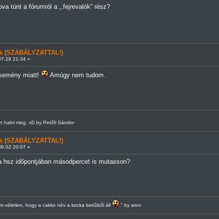
a tünt a fórumról a ,,fejrevalók'' rész?
ünk (SZABÁLYZATTAL!)
7.29 21:34 »
esemény miatt!
Amúgy nem tudom.
 halni meg. xD by Petőfi Sándor
ünk (SZABÁLYZATTAL!)
8.02 20:07 »
y a hsz időpontjában másodpercet is mutasson?
 véletlen, hogy a cakko név a kocka betűiből áll
." by aron