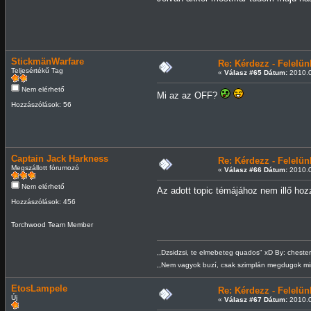
StickmänWarfare
Re: Kérdezz - Felel
Teljesértékű Tag
«
Válasz #65 Dátum:
2010.0
Nem elérhető
Mi az az OFF?
Hozzászólások: 56
Captain Jack Harkness
Re: Kérdezz - Felel
Megszállott fórumozó
«
Válasz #66 Dátum:
2010.0
Nem elérhető
Az adott topic témájához nem illő hoz
Hozzászólások: 456
Torchwood Team Member
,,Dzsidzsi, te elmebeteg quados" xD By: cheste
,,Nem vagyok buzí, csak szimplán megdugok m
EtosLampele
Re: Kérdezz - Felel
Új
«
Válasz #67 Dátum:
2010.0