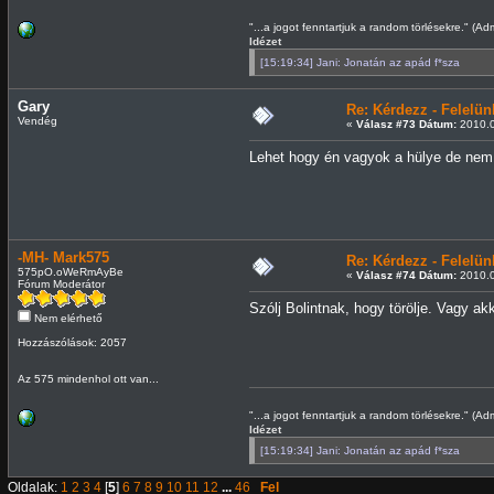
"...a jogot fenntartjuk a random törlésekre." (Ad
Idézet
[15:19:34] Jani: Jonatán az apád f*sza
Gary
Re: Kérdezz - Felel
Vendég
«
Válasz #73 Dátum:
2010.0
Lehet hogy én vagyok a hülye de nem 
-MH- Mark575
Re: Kérdezz - Felel
575pO.oWeRmAyBe
«
Válasz #74 Dátum:
2010.0
Fórum Moderátor
Szólj Bolintnak, hogy törölje. Vagy ak
Nem elérhető
Hozzászólások: 2057
Az 575 mindenhol ott van...
"...a jogot fenntartjuk a random törlésekre." (Ad
Idézet
[15:19:34] Jani: Jonatán az apád f*sza
Oldalak:
1
2
3
4
[
5
]
6
7
8
9
10
11
12
...
46
Fel