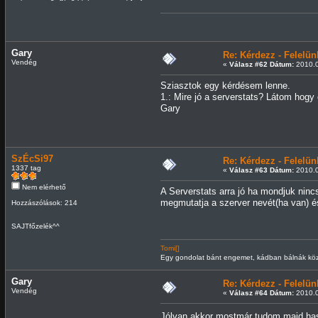
Gary
Re: Kérdezz - Felel
Vendég
«
Válasz #62 Dátum:
2010.0
Sziasztok egy kérdésem lenne.
1.: Mire jó a serverstats? Látom hogy
Gary
SzÉcSi97
Re: Kérdezz - Felel
1337 tag
«
Válasz #63 Dátum:
2010.0
Nem elérhető
A Serverstats arra jó ha mondjuk nincs
megmutatja a szerver nevét(ha van) é
Hozzászólások: 214
SAJTfőzelék^^
Tomi[]
Egy gondolat bánt engemet, kádban bálnák közt
Gary
Re: Kérdezz - Felel
Vendég
«
Válasz #64 Dátum:
2010.0
Jólvan akkor mostmár tudom majd has