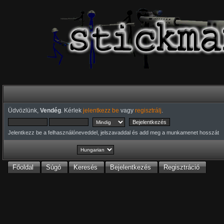
Üdvözlünk,
Vendég
. Kérlek
jelentkezz be
vagy
regisztrálj
.
Jelentkezz be a felhasználóneveddel, jelszavaddal és add meg a munkamenet hosszát
Főoldal
Súgó
Keresés
Bejelentkezés
Regisztráció