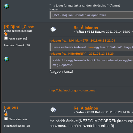
"...a jogot fenntartjuk a random törlésekre." (Admin)
Idézet
[15:19:34] Jani: Jonatán az apád f*sza
[N] Djibril_Cissé
Re: Általános
Rendszeres látogató
«
Válasz #632 Dátum:
2011.06.14 15:09 
Nem elérhető
Idézetet írta: -MH- Mark575 - 2011.06.13 21:09
Hozzászólások: 26
Lusta emberek kedvéért
írtam
egy kisebb "tutorialt", hogy 
Idézetet írta: KillerHuNi^^ - 2011.06.13 13:20
Például ha egy háznál a tetőt külön modellezed,és egyben
meg Separate.
Nagyon kösz!
http://charleschong.mybrute.com/
Furious
Re: Általános
Új
«
Válasz #633 Dátum:
2011.06.23 14:09 
Nem elérhető
Ha bárkit érdekel(KEZDŐ MODDEREK)írtam egy r
hasznosra csinálni.szerintem érthető):
Hozzászólások: 18