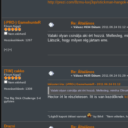
http://prezi.com/8zmu-luvj3qo/stickman-hangok
(-PRO-) GamehunteR
Re: Általános
Fórum függő
«
Válasz #634 Dátum:
2011.06.24 01:12 
Nem elérhető
Valaki olyan csinálja aki ért hozzá. Mellesleg, 
Látszik, hogy milyen rég jártam erre.
Hozzászólások: 1267
[+] [+]
[TIM] cakko
Re: Általános
Fórum függő
«
Válasz #635 Dátum:
2011.06.24 01:29 
Nem elérhető
Idézetet írta: (-PRO-) GamehunteR - 2011.06.24 01:12
Hozzászólások: 1308
Valaki olyan csinálja aki ért hozzá. Mellesleg, mintha Olin
Hector írt le részletesen. Itt is van kezdőknek
k
The Big Stick Challenge 3-4
győztes
"Légből kapott ölései vannak
" by 8th4 "Nem véletlen, h
Drazsi
Re: Általános