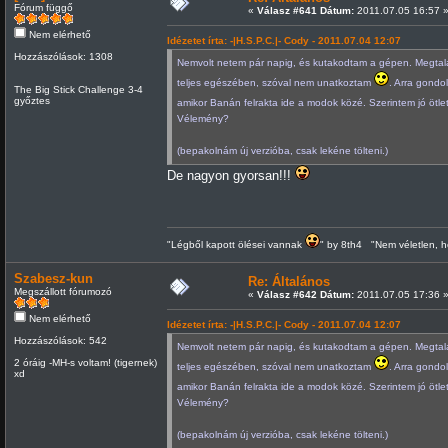
Fórum függő
«
Válasz #641 Dátum:
2011.07.05 16:57 
Nem elérhető
Idézetet írta: -|H.S.P.C.|- Cody - 2011.07.04 12:07
Hozzászólások: 1308
Nemvolt netem pár napig, és kutakodtam a gépen. Megtal
teljes egészében, szóval nem unatkoztam
. Arra gond
The Big Stick Challenge 3-4
győztes
amikor Banán felrakta ide a modok közé. Szerintem jó ötle
Vélemény?
(bepakolnám új verzióba, csak lekéne tölteni.)
De nagyon gyorsan!!!
"Légből kapott ölései vannak
" by 8th4 "Nem véletlen, h
Szabesz-kun
Re: Általános
Megszállott fórumozó
«
Válasz #642 Dátum:
2011.07.05 17:36 
Nem elérhető
Idézetet írta: -|H.S.P.C.|- Cody - 2011.07.04 12:07
Hozzászólások: 542
Nemvolt netem pár napig, és kutakodtam a gépen. Megtal
2 óráig -MH-s voltam! (tigernek)
teljes egészében, szóval nem unatkoztam
. Arra gond
xd
amikor Banán felrakta ide a modok közé. Szerintem jó ötle
Vélemény?
(bepakolnám új verzióba, csak lekéne tölteni.)