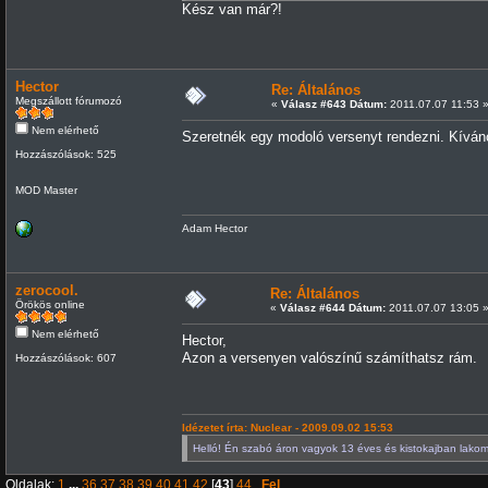
Kész van már?!
Hector
Re: Általános
Megszállott fórumozó
«
Válasz #643 Dátum:
2011.07.07 11:53 
Nem elérhető
Szeretnék egy modoló versenyt rendezni. Kíván
Hozzászólások: 525
MOD Master
Adam Hector
zerocool.
Re: Általános
Örökös online
«
Válasz #644 Dátum:
2011.07.07 13:05 
Nem elérhető
Hector,
Azon a versenyen valószínű számíthatsz rám.
Hozzászólások: 607
Idézetet írta: Nuclear - 2009.09.02 15:53
Helló! Én szabó áron vagyok 13 éves és kistokajban lakom. 
Oldalak:
1
...
36
37
38
39
40
41
42
[
43
]
44
Fel