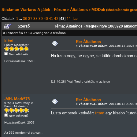
Stickman Warfare: A játék - Fórum
Általános
MODok
>
>
(Moderátorok:
gre
Oldalak:
1
...
36
37
38
39
40
41
42
[
43
]
44
Le
Szerző
Téma: Általános (Megtekintve 1065920 alkalo
0 Felhasználó és 13 vendég van a témában
kléni
Re: Általános
Fórum Moderátor
«
Válasz #630 Dátum:
2011.06.13 14:26 
Nem elérhető
Ha lusta vagy, se egybe, se külön darabokban 
Hozzászólások: 1580
[13:49:28] Pisti: Térdre csirkék, itt az isten
-MH- Mark575
Re: Általános
575pO.oWeRmAyBe
«
Válasz #631 Dátum:
2011.06.13 21:09 
Fórum Moderátor
Lusta emberek kedvéért
írtam
egy kisebb "tutori
Nem elérhető
Hozzászólások: 2057
Az 575 mindenhol ott van...