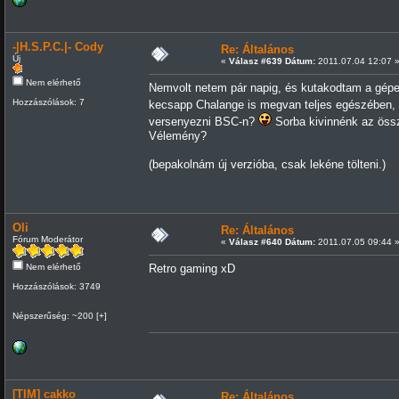
-|H.S.P.C.|- Cody
Re: Általános
Új
«
Válasz #639 Dátum:
2011.07.04 12:07 
Nem elérhető
Nemvolt netem pár napig, és kutakodtam a gépe
Hozzászólások: 7
kecsapp Chalange is megvan teljes egészében
versenyezni BSC-n?
Sorba kivinnénk az össz
Vélemény?
(bepakolnám új verzióba, csak lekéne tölteni.)
Oli
Re: Általános
Fórum Moderátor
«
Válasz #640 Dátum:
2011.07.05 09:44 
Nem elérhető
Retro gaming xD
Hozzászólások: 3749
Népszerűség: ~200 [+]
[TIM] cakko
Re: Általános