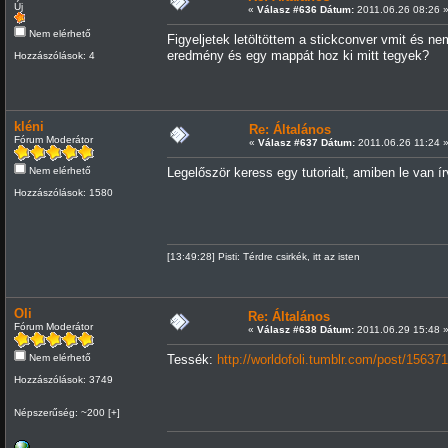
Új
«
Válasz #636 Dátum:
2011.06.26 08:26 
Nem elérhető
Figyeljetek letöltöttem a stickconver vmit és ne
eredmény és egy mappát hoz ki mitt tegyek?
Hozzászólások: 4
kléni
Re: Általános
Fórum Moderátor
«
Válasz #637 Dátum:
2011.06.26 11:24 
Nem elérhető
Legelőször keress egy tutorialt, amiben le van ír
Hozzászólások: 1580
[13:49:28] Pisti: Térdre csirkék, itt az isten
Oli
Re: Általános
Fórum Moderátor
«
Válasz #638 Dátum:
2011.06.29 15:48 
Nem elérhető
Tessék:
http://worldofoli.tumblr.com/post/1563
Hozzászólások: 3749
Népszerűség: ~200 [+]