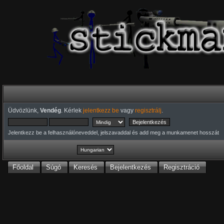
Üdvözlünk,
Vendég
. Kérlek
jelentkezz be
vagy
regisztrálj
.
Jelentkezz be a felhasználóneveddel, jelszavaddal és add meg a munkamenet hosszát
Főoldal
Súgó
Keresés
Bejelentkezés
Regisztráció