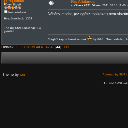
[TIM] cakko
Re: Általános
Fórum függő
«
Válasz #651 Dátum:
2011.08.14 11:40 
Nem elérhető
Néhány modot, (az egész topikokat) nem viszün
Hozzászólások: 1308
The Big Stick Challenge 3-4
győztes
"Légből kapott ölései vannak
" by 8th4 "Nem véletlen, h
Oldalak:
1
...
37
38
39
40
41
42
43
[
44
]
Fel
Theme by
Powered by SMF 1
Crip
Az oldal 0.037 más