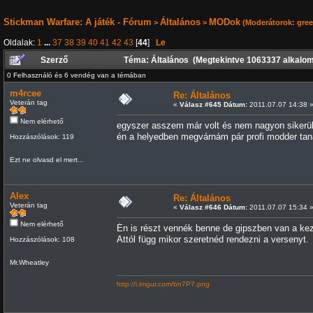
Stickman Warfare: A játék - Fórum
Általános
MODok
>
>
(Moderátorok:
gre
Oldalak:
1
...
37
38
39
40
41
42
43
[
44
]
Le
Szerző
Téma: Általános (Megtekintve 1063337 alkalo
0 Felhasználó és 6 vendég van a témában
m4rcee
Re: Általános
Veterán tag
«
Válasz #645 Dátum:
2011.07.07 14:38 
Nem elérhető
egyszer asszem már volt és nem nagyon sikerül
én a helyedben megvárnám pár profi modder ta
Hozzászólások: 119
Ezt ne olvasd el mert...
Alex
Re: Általános
Veterán tag
«
Válasz #646 Dátum:
2011.07.07 15:34 
Nem elérhető
Én is részt vennék benne de gipszben van a ke
Attól függ mikor szeretnéd rendezni a versenyt.
Hozzászólások: 108
Mr.Wheatley
http://i.imgur.com/bn7P7.png