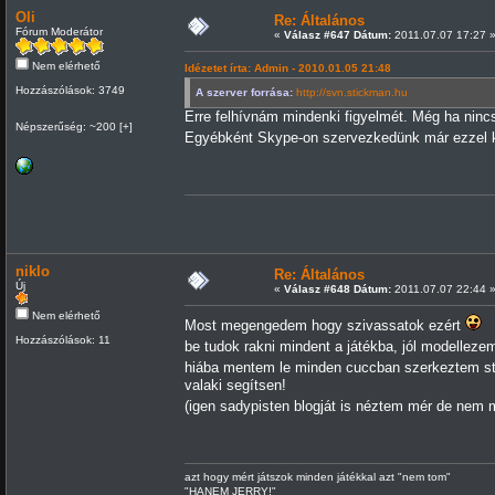
Oli
Re: Általános
Fórum Moderátor
«
Válasz #647 Dátum:
2011.07.07 17:27 
Nem elérhető
Idézetet írta: Admin - 2010.01.05 21:48
Hozzászólások: 3749
A szerver forrása:
http://svn.stickman.hu
Erre felhívnám mindenki figyelmét. Még ha nincs 
Népszerűség: ~200 [+]
Egyébként Skype-on szervezkedünk már ezzel k
niklo
Re: Általános
Új
«
Válasz #648 Dátum:
2011.07.07 22:44 
Nem elérhető
Most megengedem hogy szivassatok ezért
Hozzászólások: 11
be tudok rakni mindent a játékba, jól modell
hiába mentem le minden cuccban szerkeztem s
valaki segítsen!
(igen sadypisten blogját is néztem mér de nem
azt hogy mért játszok minden játékkal azt "nem tom"
"HANEM JERRY!"