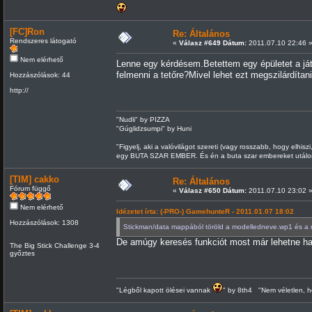
[FC]Ron
Re: Általános
Rendszeres látogató
«
Válasz #649 Dátum:
2011.07.10 22:46 
Nem elérhető
Lenne egy kérdésem.Betettem egy épületet a já
felmenni a tetőre?Mivel lehet ezt megszilárdítan
Hozzászólások: 44
http://
"Nudli" by PIZZA
"Gúglidzsumpi" by Huni
"Figyelj, aki a valóvilágot szereti (vagy rosszabb, hogy elhisz
egy BUTA SZAR EMBER. És én a buta szar embereket utálom
[TIM] cakko
Re: Általános
Fórum függő
«
Válasz #650 Dátum:
2011.07.10 23:02 
Nem elérhető
Idézetet írta: (-PRO-) GamehunteR - 2011.01.07 18:02
Hozzászólások: 1308
Stickman/data mappából töröld a modelledneve.wp1 és a mod
De amúgy keresés funkciót most már lehetne h
The Big Stick Challenge 3-4
győztes
"Légből kapott ölései vannak
" by 8th4 "Nem véletlen, h