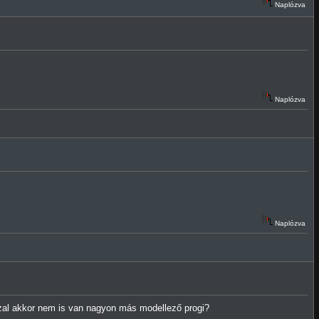
Naplózva
Naplózva
Naplózva
szal akkor nem is van nagyon más modellező progi?