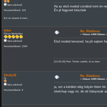
Nem elérhető
Ha az első modod csinálod mint én n
Én pl fegyvert készítek
Hozzászólások: 119
Ezt ne olvasd el mert...
kléni
Re: Általános
Fórum Moderátor
«
Válasz #498 Dátum:
2
Nem elérhető
Első modod tervezed, ha jól sejtem fo
Hozzászólások: 1580
[13:49:28] Pisti: Térdre csirkék, itt az isten
Sticky32
Re: Általános
Új
«
Válasz #499 Dátum:
2
Nem elérhető
ja, ezt a kérdést elég hülyén tttem fe
Hozzászólások: 6
sketchup vagy mi, de ott hiányosak a