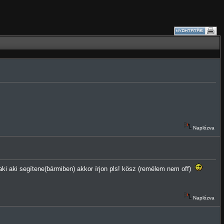
Naplózva
ki aki segítene(bármiben) akkor írjon pls! kösz (remélem nem off)
Naplózva