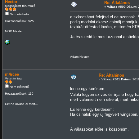
Hector
Re: Általános
Megszállott fórumozó
«
Válasz #500 Dátum:
2
Nem elérhető
a szkecsápot felejtsd el de azonnak
Hozzászólások: 525
pedig modolni akarsz csinálj mondjuk
textúrát átfested lávára, mittomén K
MOD Master
Ja és szedd le most azonnal a sticktoo
Adam Hector
m4rcee
Re: Általános
Veterán tag
«
Válasz #501 Dátum:
2010
Nem elérhető
lenne egy kérésem:
Hozzászólások: 119
Valaki legyen szives és írja le hogy h
mert valamiért nem sikerül, mert miko
Ezt ne olvasd el mert...
És lenne egy kérdésem:
Ha csinálok egy új fegyvert wingsben
A válaszokat előre is köszönöm.