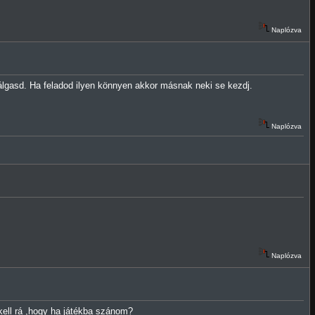
Naplózva
álgasd. Ha feladod ilyen könnyen akkor másnak neki se kezdj.
Naplózva
Naplózva
ell rá ,hogy ha játékba szánom?