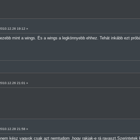
010.12.26 19:12 »
hezebb mint a wings. És a wings a legkönnyebb ehhez. Tehát inkább ezt prób
010.12.26 21:01 »
010.12.28 21:58 »
nem kész vagyok csak azt nemtudom ,hogy rakjak-e rá ravaszt.Szerintetek k