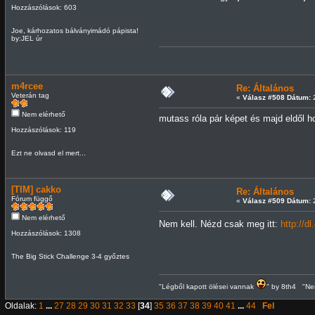
Hozzászólások: 603
Joe, kárhozatos bálványimádó pápista!
by:JEL úr
m4rcee
Re: Általános
Veterán tag
«
Válasz #508 Dátum:
2
Nem elérhető
mutass róla pár képet és majd eldől ho
Hozzászólások: 119
Ezt ne olvasd el mert...
[TIM] cakko
Re: Általános
Fórum függő
«
Válasz #509 Dátum:
2
Nem elérhető
Nem kell. Nézd csak meg itt:
http://
Hozzászólások: 1308
The Big Stick Challenge 3-4 győztes
"Légből kapott ölései vannak
" by 8th4 "Nem
Oldalak:
1
...
27
28
29
30
31
32
33
[
34
]
35
36
37
38
39
40
41
...
44
Fel