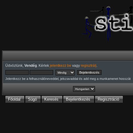
Üdvözlünk,
Vendég
. Kérlek
jelentkezz be
vagy
regisztrálj
.
Jelentkezz be a felhasználóneveddel, jelszavaddal és add meg a munkamenet hosszát
Főoldal
Súgó
Keresés
Bejelentkezés
Regisztráció