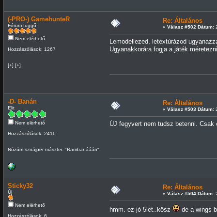
(-PRO-) GamehunteR
Re: Általános
Fórum függő
«
Válasz #502 Dátum:
2
Nem elérhető
Lemodellezed, letextúrázod ugyanazzal
Ugyanakkorára fogja a játék méretezni
Hozzászólások: 1267
[+] [+]
-D- Banán
Re: Általános
Elit
«
Válasz #503 Dátum:
2
Nem elérhető
ÚJ fegyvert nem tudsz betenni. Csak e
Hozzászólások: 2411
Nózúm sznájper mászter. "Rambanááán"
Sticky32
Re: Általános
Új
«
Válasz #504 Dátum:
2
Nem elérhető
hmm. ez jó 5let..kösz
de a wings-b
Hozzászólások: 6