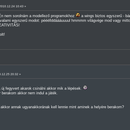
010.12.24 10:43 »
. Én nem sorolnám a modellező programokhoz
a wings biztos egyszerű - bár
 valami egyszerű modot: péééllddáááuuuul hmmmm világvége mod vagy mittom 
REATIVITÁS!
lt!
.12.25 20:32 »
a új fegyvert akarok csinálni akkor mik a lépések.
r berakom akkor nem indul a játék.
, akkor annak ugyanakkorának kell lennie mint aminek a helyére berakom?