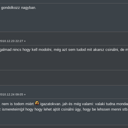
e gondolkozz nagyban.
010.12.23 22:27 »
galmad nincs hogy kell modolni, még azt sem tudod mit akarsz csinálni, de m
010.12.24 09:05 »
l.. nem is todom miért
igazatokvan..jah és még valami: valaki tudna monda
z ismereteim(pl hogy hogy lehet ajtót csinálni úgy, hogy be lehssen menni 