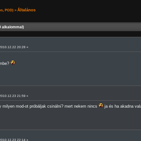
Általános
en
,
POD
) >
0 alkalommal)
010.12.22 20:28 »
zembe?
010.12.23 21:59 »
gy milyen mod-ot próbáljak csinálni? mert nekem nincs
ja és ha akadna vala
010.12.23 22:14 »