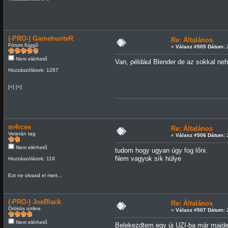
(-PRO-) GamehunteR
Re: Általános
Fórum függő
«
Válasz #505 Dátum:
2
Nem elérhető
Van, például Blender de az sokkal ne
Hozzászólások: 1267
[+] [+]
m4rcee
Re: Általános
Veterán tag
«
Válasz #506 Dátum:
2
Nem elérhető
tudom hogy ugyan úgy fog lőni.
Nem vagyok sík hülye
Hozzászólások: 119
Ezt ne olvasd el mert...
(-PRO-) JoeBlack
Re: Általános
Örökös online
«
Válasz #507 Dátum:
2
Nem elérhető
Belekezdtem egy új UZI-ba már majde