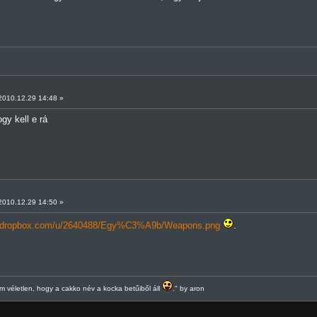
010.12.29 14:48 »
gy kell e rá
010.12.29 14:50 »
dl.dropbox.com/u/2640488/Egy%C3%A9b/Weapons.png
.
 véletlen, hogy a cakko név a kocka betűiből áll
." by aron