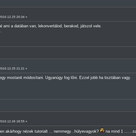
010.12.25 20:34 »
 ami a datában van, lekonvertálod, berakod, játszol vele.
.
010.12.25 21:21 »
gy mostanit módosítani. Ugyanúgy fog lőni. Ezzel jobb ha tisztában vagy.
010.12.26 18:55 »
en akárhogy nézek tutorialt ... nemmegy...hülyevagyok?
na mind 1 .......