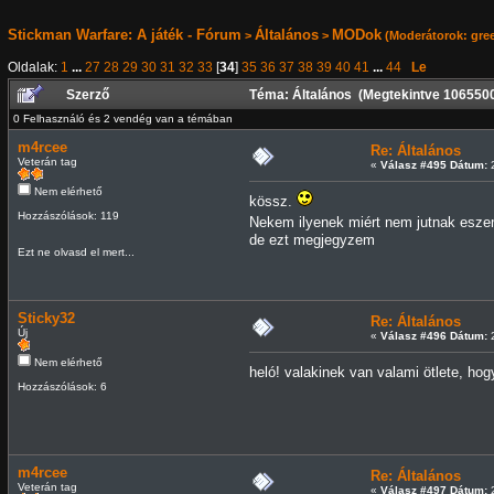
Stickman Warfare: A játék - Fórum
Általános
MODok
>
>
(Moderátorok:
gre
Oldalak:
1
...
27
28
29
30
31
32
33
[
34
]
35
36
37
38
39
40
41
...
44
Le
Szerző
Téma: Általános (Megtekintve 106550
0 Felhasználó és 2 vendég van a témában
m4rcee
Re: Általános
Veterán tag
«
Válasz #495 Dátum:
2
Nem elérhető
kössz.
Hozzászólások: 119
Nekem ilyenek miért nem jutnak es
de ezt megjegyzem
Ezt ne olvasd el mert...
Sticky32
Re: Általános
Új
«
Válasz #496 Dátum:
2
Nem elérhető
heló! valakinek van valami ötlete, ho
Hozzászólások: 6
m4rcee
Re: Általános
Veterán tag
«
Válasz #497 Dátum:
2