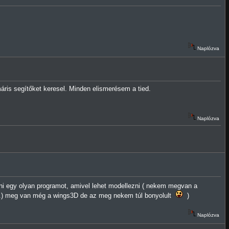
Naplózva
áris segítőket keresel. Minden elismerésem a tied.
Naplózva
ni egy olyan programot, amivel lehet modellezni ( nekem megvan a
stb.) meg van még a wings3D de az meg nekem túl bonyolult
)
Naplózva