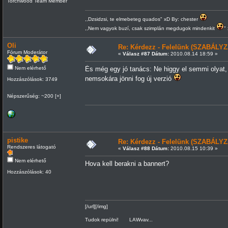
Torchwood Team Member
,,Dzsidzsi, te elmebeteg quados" xD By: chester
,,Nem vagyok buzí, csak szimplán megdugok mindenkit
"
Oli
Re: Kérdezz - Felelünk (SZABÁLYZ
Fórum Moderátor
«
Válasz #87 Dátum:
2010.08.14 18:59 »
Nem elérhető
És még egy jó tanács: Ne higgy el semmi olyat, 
nemsokára jönni fog új verzió
Hozzászólások: 3749
Népszerűség: ~200 [+]
pistike
Re: Kérdezz - Felelünk (SZABÁLYZ
Rendszeres látogató
«
Válasz #88 Dátum:
2010.08.15 10:39 »
Nem elérhető
Hova kell berakni a bannert?
Hozzászólások: 40
[/url][/img]
Tudok repülni! LAWvav...