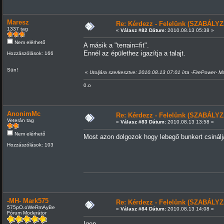
Maresz
Re: Kérdezz - Felelünk (SZABÁLYZ
1337 tag
«
Válasz #82 Dátum:
2010.08.13 05:38 »
Nem elérhető
A másik a "terrain=fit".
Ennél az épülethez igazítja a talajt.
Hozzászólások: 166
Sün!
«
Utoljára szerkesztve: 2010.08.13 07:01 írta -FirePower- M
0.o
AnonimMc
Re: Kérdezz - Felelünk (SZABÁLYZ
Veterán tag
«
Válasz #83 Dátum:
2010.08.13 13:58 »
Nem elérhető
Most azon dolgozok hogy lebegő bunkert csinálja
Hozzászólások: 103
-MH- Mark575
Re: Kérdezz - Felelünk (SZABÁLYZ
575pO.oWeRmAyBe
«
Válasz #84 Dátum:
2010.08.13 14:08 »
Fórum Moderátor
Igen.