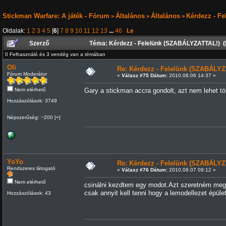
Stickman Warfare: A játék - Fórum
Általános
Általános
Kérdezz - F
>
>
>
Oldalak:
1
2
3
4
5
[
6
]
7
8
9
10
11
12
13
...
46
Le
Szerző
Téma: Kérdezz - Felelünk (SZABÁLYZATTAL!) (
0 Felhasználó és 3 vendég van a témában
Oli
Re: Kérdezz - Felelünk (SZABÁLYZ
Fórum Moderátor
«
Válasz #75 Dátum:
2010.08.06 14:37 »
Nem elérhető
Gary a stickman accra gondolt, azt nem lehet tör
Hozzászólások: 3749
Népszerűség: ~200 [+]
YoYo
Re: Kérdezz - Felelünk (SZABÁLYZ
Rendszeres látogató
«
Válasz #76 Dátum:
2010.08.07 09:12 »
Nem elérhető
csinálni kezdtem egy modot.Azt szeretném megt
csak annyit kell tenni hogy a lemodellezet épül
Hozzászólások: 43