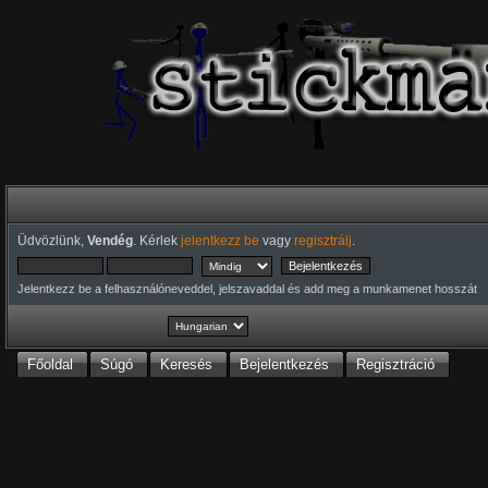
Üdvözlünk,
Vendég
. Kérlek
jelentkezz be
vagy
regisztrálj
.
Jelentkezz be a felhasználóneveddel, jelszavaddal és add meg a munkamenet hosszát
Főoldal
Súgó
Keresés
Bejelentkezés
Regisztráció