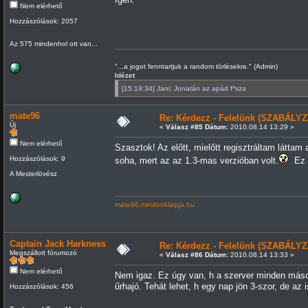
Nem elérhető
Hozzászólások: 2057
Az 575 mindenhol ott van...
"...a jogot fenntartjuk a random törlésekre." (Admin)
Idézet
[15:19:34] Jani: Jonatán az apád f*sza
mate96
Re: Kérdezz - Felelünk (SZABÁLYZ
Új
«
Válasz #85 Dátum:
2010.08.14 13:29 »
Nem elérhető
Szasztok! Az előtt, mielőtt regisztráltam láttam
Hozzászólások: 9
soha, mert az az 1.3-mas verzióban volt.
Ez i
A Mesterlövész
mate96.mindenkilapja.hu
Captain Jack Harkness
Re: Kérdezz - Felelünk (SZABÁLYZ
Megszállott fórumozó
«
Válasz #86 Dátum:
2010.08.14 13:33 »
Nem elérhető
Nem igaz. Ez úgy van, h a szerver minden máso
űrhajó. Tehát lehet, h egy nap jön 3-szor, de az 
Hozzászólások: 456