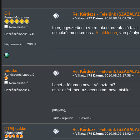
Oli
Re: Kérdezz - Felelünk (SZABÁLYZ
Fórum Moderátor
«
Válasz #77 Dátum:
2010.08.07 09:29 »
Nem elérhető
Igen, egyszerűen a vízre rakod, és rak alá talajt
dolgokról meg keress a
Stickblogon
, van pár ily
Hozzászólások: 3749
Népszerűség: ~200 [+]
pistike
Re: Kérdezz - Felelünk (SZABÁLYZ
Rendszeres látogató
«
Válasz #78 Dátum:
2010.08.07 17:58 »
Nem elérhető
Lehet a fórumon nevet változtatni?
csak azért mert az accountom neve pistike
Hozzászólások: 40
[/url][/img]
Tudok repülni! LAWvav...
[TIM] cakko
Re: Kérdezz - Felelünk (SZABÁLYZ
Fórum függő
«
Válasz #79 Dátum:
2010.08.07 18:02 »