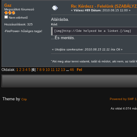
Gaz
Re: Kérdezz - Felelünk (SZABÁLYZ
Megszállott fórumozó
«
Válasz #89 Dátum:
2010.08.15 11:00 »
Nem elérhető
Aláírásba.
Hozzászólások: 325
Kód:
-FirePower- hűséges tagja!
[img]http://Ide helyezd be a linket.[/img]
...És mentés.
«
Utoljára szerkesztve: 2010.08.15 11:11 írta Oli
»
"Aki meg akar tenni valamit, talál rá módot, aki nem, az talál
Oldalak:
1
2
3
4
5
[
6
]
7
8
9
10
11
12
13
...
46
Fel
Theme by
Powered by SMF 1
Crip
Az oldal 4.074 más