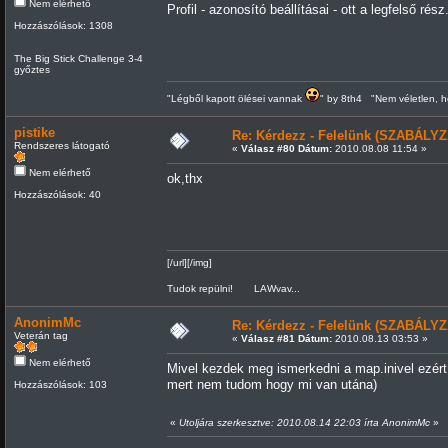
Nem elérhető
Profil - azonosító beállításai - ott a legfelső rész
Hozzászólások: 1308
The Big Stick Challenge 3-4
győztes
"Légből kapott ölései vannak
" by 8th4 "Nem véletlen, h
pistike
Re: Kérdezz - Felelünk (SZABÁLYZ
Rendszeres látogató
«
Válasz #80 Dátum:
2010.08.08 11:54 »
Nem elérhető
ok,thx
Hozzászólások: 40
[/url][/img]
Tudok repülni! LAWvav...
AnonimMc
Re: Kérdezz - Felelünk (SZABÁLYZ
Veterán tag
«
Válasz #81 Dátum:
2010.08.13 03:53 »
Nem elérhető
Mivel kezdek meg ismerkedni a map.inivel ezért 
mert nem tudom hogy mi van utána)
Hozzászólások: 103
«
Utoljára szerkesztve: 2010.08.14 22:03 írta AnonimMc
»