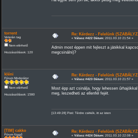
torrent
Re: Kérdezz - Felelünk (SZABÁLYZ
Veterán tag
«
Válasz #422 Dátum:
2011.03.10 21:54 »
Nem elérhető
Admin most éppen mit fejleszt a játékkal kapcso
megcsinálni)?
Hozzászólások: 120
kléni
Re: Kérdezz - Felelünk (SZABÁLYZ
Fórum Moderátor
«
Válasz #423 Dátum:
2011.03.10 21:57 »
Nem elérhető
Most épp azt csinálja, hogy lehessen űrhajókkal
meg, leszedheti az ellenfél fejét.
Hozzászólások: 1580
[13:49:28] Pisti: Térdre csirkék, itt az isten
[TIM] cakko
Re: Kérdezz - Felelünk (SZABÁLYZ
Fórum függő
«
Válasz #424 Dátum:
2011.03.10 22:08 »