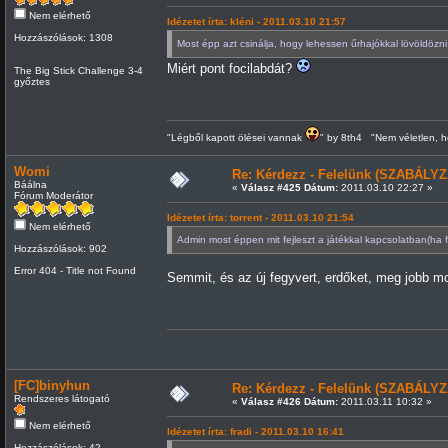
Nem elérhető
Idézetet írta: kléni - 2011.03.10 21:57
Hozzászólások: 1308
Most épp azt csinálja, hogy lehessen űrhajókkal lövöldözni
Miért pont focilabdát?
The Big Stick Challenge 3-4
győztes
"Légből kapott ölései vannak
" by 8th4 "Nem véletlen, h
Womi
Re: Kérdezz - Felelünk (SZABÁLYZ
Báálna
«
Válasz #425 Dátum:
2011.03.10 22:27 »
Fórum Moderátor
Idézetet írta: torrent - 2011.03.10 21:54
Nem elérhető
Admin most éppen mit fejleszt a játékkal kapcsolatban(ha f
Hozzászólások: 902
Error 404 - Title not Found
Semmit, és az új fegyvert, erdőket, meg jobb m
[FC]binyhun
Re: Kérdezz - Felelünk (SZABÁLYZ
Rendszeres látogató
«
Válasz #426 Dátum:
2011.03.11 10:32 »
Nem elérhető
Idézetet írta: fradi - 2011.03.10 16:41
Hozzászólások: 42