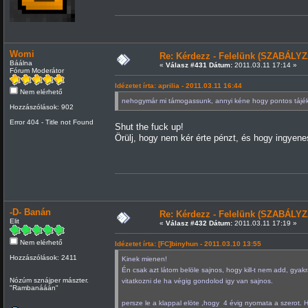
Womi
Re: Kérdezz - Felelünk (SZABÁLYZ
Báálna
«
Válasz #431 Dátum:
2011.03.11 17:14 »
Fórum Moderátor
Idézetet írta: aprilia - 2011.03.11 16:44
Nem elérhető
nehogymár mi támogassunk, annyi kéne hogy pontos tájékoz
Hozzászólások: 902
Error 404 - Title not Found
Shut the fuck up!
Örülj, hogy nem kér érte pénzt, és hogy ingyenes
-D- Banán
Re: Kérdezz - Felelünk (SZABÁLYZ
Elit
«
Válasz #432 Dátum:
2011.03.11 17:19 »
Nem elérhető
Idézetet írta: [FC]binyhun - 2011.03.10 13:55
Hozzászólások: 2411
Kinek mienen!
Én csak azt látom belöle sajnos, hogy kill-t nem add, gya
Nózúm sznájper mászter.
vitatkozni de ha végig gondolod igy van sajnos.
"Rambanááán"
persze le a klappal elöte ,hogy 4 évig nyomata a szerot.