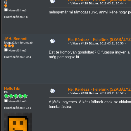
Új
«
Válasz #428 Dátum:
2011.03.11 16:44 »
Nem elérhető
nehogymár mi támogassunk, annyi kéne hogy pont
Hozzászólások: 6
-MH- Bennnii
Re: Kérdezz - Felelünk (SZABÁLYZ
Megszállott fórumozó
«
Válasz #429 Dátum:
2011.03.11 16:50 »
Nem elérhető
Ezt te komolyan gondoltad? Ő futassa ingyen a 
még pampogsz itt.
Hozzászólások: 354
HelloTibi
Re: Kérdezz - Felelünk (SZABÁLYZ
Elit
«
Válasz #430 Dátum:
2011.03.11 16:52 »
Nem elérhető
A játék ingyenes. A készítőknek csak az oldalo
fenntartására.
Hozzászólások: 161