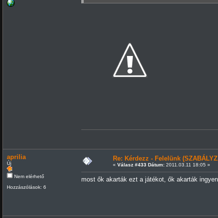
aprilia
Re: Kérdezz - Felelünk (SZABÁLYZ
Új
«
Válasz #433 Dátum:
2011.03.11 18:05 »
Nem elérhető
most ők akarták ezt a játékot, ők akarták ingyene
Hozzászólások: 6