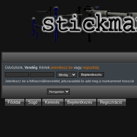
Üdvözlünk,
Vendég
. Kérlek
jelentkezz be
vagy
regisztrálj
.
Jelentkezz be a felhasználóneveddel, jelszavaddal és add meg a munkamenet hosszát
Főoldal
Súgó
Keresés
Bejelentkezés
Regisztráció