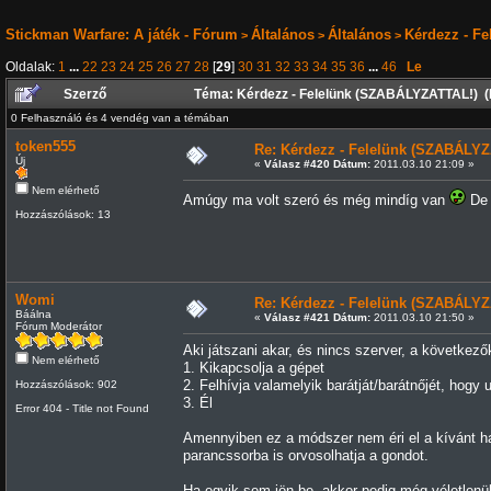
Stickman Warfare: A játék - Fórum
Általános
Általános
Kérdezz - F
>
>
>
Oldalak:
1
...
22
23
24
25
26
27
28
[
29
]
30
31
32
33
34
35
36
...
46
Le
Szerző
Téma: Kérdezz - Felelünk (SZABÁLYZATTAL!) (
0 Felhasználó és 4 vendég van a témában
token555
Re: Kérdezz - Felelünk (SZABÁLYZ
Új
«
Válasz #420 Dátum:
2011.03.10 21:09 »
Nem elérhető
Amúgy ma volt szeró és még mindíg van
De 
Hozzászólások: 13
Womi
Re: Kérdezz - Felelünk (SZABÁLYZ
Báálna
«
Válasz #421 Dátum:
2011.03.10 21:50 »
Fórum Moderátor
Aki játszani akar, és nincs szerver, a következők
Nem elérhető
1. Kikapcsolja a gépet
2. Felhívja valamelyik barátját/barátnőjét, hogy 
Hozzászólások: 902
3. Él
Error 404 - Title not Found
Amennyiben ez a módszer nem éri el a kívánt hatá
parancssorba is orvosolhatja a gondot.
Ha egyik sem jön be, akkor pedig még véletlenül