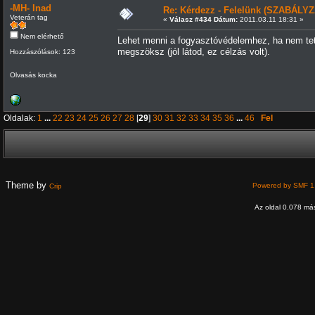
-MH- Inad
Re: Kérdezz - Felelünk (SZABÁLYZ
Veterán tag
«
Válasz #434 Dátum:
2011.03.11 18:31 »
Nem elérhető
Lehet menni a fogyasztóvédelemhez, ha nem tet
megszöksz (jól látod, ez célzás volt).
Hozzászólások: 123
Olvasás kocka
Oldalak:
1
...
22
23
24
25
26
27
28
[
29
]
30
31
32
33
34
35
36
...
46
Fel
Theme by
Powered by SMF 1
Crip
Az oldal 0.078 más