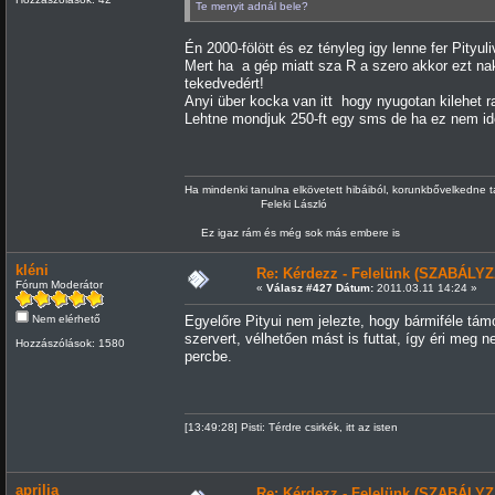
Te menyit adnál bele?
Én 2000-fölött és ez tényleg igy lenne fer Pityu
Mert ha a gép miatt sza R a szero akkor ezt na
tekedvedért!
Anyi über kocka van itt hogy nyugotan kilehet 
Lehtne mondjuk 250-ft egy sms de ha ez nem ide t
Ha mindenki tanulna elkövetett hibáiból, korunkbővelkedne 
Feleki László
Ez igaz rám és még sok más embere is
kléni
Re: Kérdezz - Felelünk (SZABÁLYZ
Fórum Moderátor
«
Válasz #427 Dátum:
2011.03.11 14:24 »
Nem elérhető
Egyelőre Pityui nem jelezte, hogy bármiféle tám
szervert, vélhetően mást is futtat, így éri meg
Hozzászólások: 1580
percbe.
[13:49:28] Pisti: Térdre csirkék, itt az isten
aprilia
Re: Kérdezz - Felelünk (SZABÁLYZ