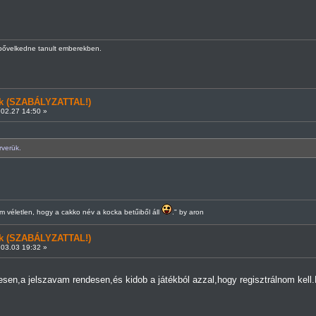
kbővelkedne tanult emberekben.
ünk (SZABÁLYZATTAL!)
02.27 14:50 »
rverük.
 véletlen, hogy a cakko név a kocka betűiből áll
." by aron
ünk (SZABÁLYZATTAL!)
03.03 19:32 »
n,a jelszavam rendesen,és kidob a játékból azzal,hogy regisztrálnom kell