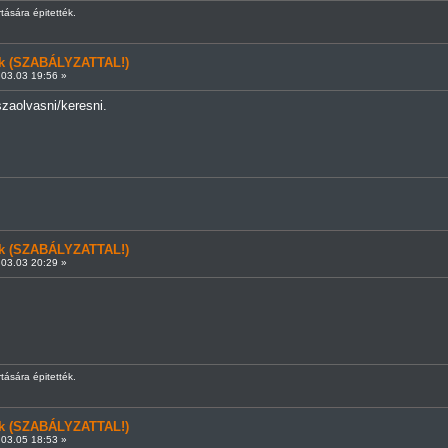
rtására épitették.
ünk (SZABÁLYZATTAL!)
03.03 19:56 »
szaolvasni/keresni.
ünk (SZABÁLYZATTAL!)
03.03 20:29 »
rtására épitették.
ünk (SZABÁLYZATTAL!)
03.05 18:53 »