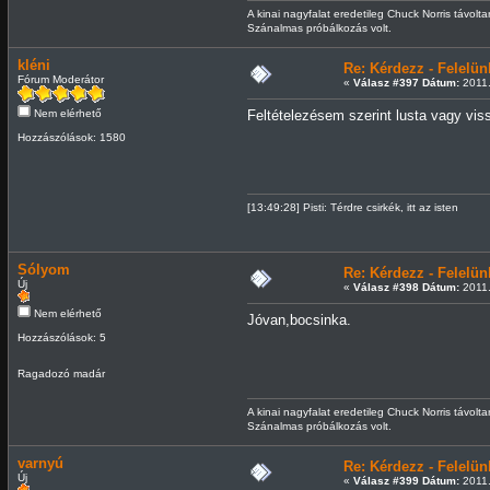
A kinai nagyfalat eredetileg Chuck Norris távolta
Szánalmas próbálkozás volt.
kléni
Re: Kérdezz - Felel
Fórum Moderátor
«
Válasz #397 Dátum:
2011.
Nem elérhető
Feltételezésem szerint lusta vagy vis
Hozzászólások: 1580
[13:49:28] Pisti: Térdre csirkék, itt az isten
Sólyom
Re: Kérdezz - Felel
Új
«
Válasz #398 Dátum:
2011.
Nem elérhető
Jóvan,bocsinka.
Hozzászólások: 5
Ragadozó madár
A kinai nagyfalat eredetileg Chuck Norris távolta
Szánalmas próbálkozás volt.
varnyú
Re: Kérdezz - Felel
Új
«
Válasz #399 Dátum:
2011.