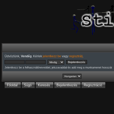
Üdvözlünk,
Vendég
. Kérlek
jelentkezz be
vagy
regisztrálj
.
Jelentkezz be a felhasználóneveddel, jelszavaddal és add meg a munkamenet hosszát
Főoldal
Súgó
Keresés
Bejelentkezés
Regisztráció