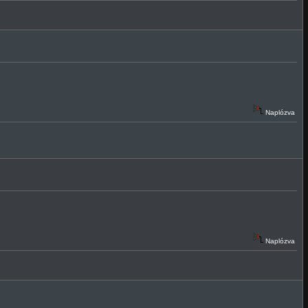
Naplózva
Naplózva