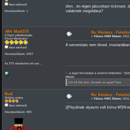
Nem elérhető
öhm.. én régen játszottam tickmant, d
valakinek megoldása?
Hozzászólások: 1
-MH- Mark575
Re: Kérdezz - Felel
575pO.oWeRmAyBe
«
Válasz #400 Dátum:
2011.
Fórum Moderátor
A serverstats nem téved, mostanában
Nem elérhető
Hozzászólások: 2057
Az 575 mindenhol ott van...
"...a jogot fenntartjuk a random törlésekre." (Ad
Idézet
[15:19:34] Jani: Jonatán az apád f*sza
Rudi
Re: Kérdezz - Felel
Örökös online
«
Válasz #401 Dátum:
2011.
Nem elérhető
((Pityulinak olyasmi volt kiírva MSN-r
Hozzászólások: 965