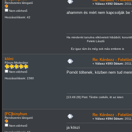
Rendszeres látogató
«
Válasz #392 Dátum:
2011.
Nem elérhető
ahammm és mért nem kapcsolják be 
Hozzászólások: 42
Ha mindenki tanulna elkövetett hibáiból, korun
Feleki László
Ez igaz rám és még sok más embere is
kléni
Re: Kérdezz - Felel
Fórum Moderátor
«
Válasz #393 Dátum:
2011.
Nem elérhető
Pornót töltenek, közben nem tud menn
Hozzászólások: 1580
[13:49:28] Pisti: Térdre csirkék, itt az isten
[FC]binyhun
Re: Kérdezz - Felel
Rendszeres látogató
«
Válasz #394 Dátum:
2011.
Nem elérhető
ja köszi