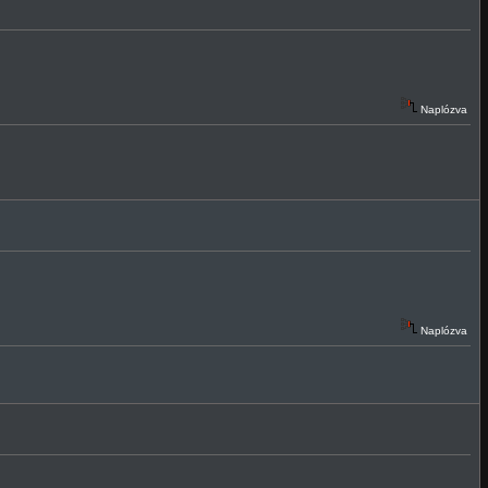
Naplózva
Naplózva