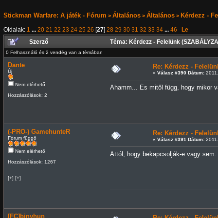
Stickman Warfare: A játék - Fórum
Általános
Általános
Kérdezz - F
>
>
>
Oldalak:
1
...
20
21
22
23
24
25
26
[
27
]
28
29
30
31
32
33
34
...
46
Le
Szerző
Téma: Kérdezz - Felelünk (SZABÁLYZA
0 Felhasználó és 2 vendég van a témában
Dante
Re: Kérdezz - Felel
Új
«
Válasz #390 Dátum:
2011.
Nem elérhető
Ahamm... És mitől függ, hogy mikor v
Hozzászólások: 2
(-PRO-) GamehunteR
Re: Kérdezz - Felel
Fórum függő
«
Válasz #391 Dátum:
2011.
Nem elérhető
Attól, hogy bekapcsolják-e vagy sem.
Hozzászólások: 1267
[+] [+]
[FC]binyhun
Re: Kérdezz - Felel