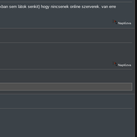
kban sem látok senkit) hogy nincsenek online szerverek. van erre
Naplózva
Naplózva