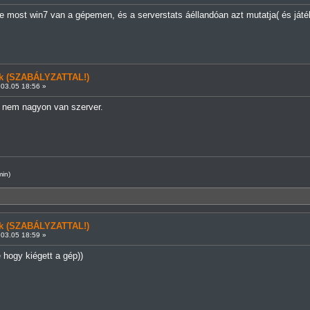
e most win7 van a gépemen, és a serverstats áéllandóan azt mutatja( és játé
ünk (SZABÁLYZATTAL!)
03.05 18:56 »
 nem nagyon van szerver.
min)
ünk (SZABÁLYZATTAL!)
03.05 18:59 »
e hogy kiégett a gép))