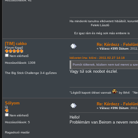
Hozzászólások: 42
Ha mindenki tanulna elkövetett hibáiból, korun
Feleki László
Ez igaz rám és még sok más embere is
[TIM] cakko
Re: Kérdezz - Felel
Fórum függő
«
Válasz #395 Dátum:
2011.
Nem elérhető
Idézetet írta: kléni - 2011.02.27 14:18
Hozzászólások: 1308
Pornót töltenek, közben nem tud menni a sze
Vagy túl sok noobot észlel.
The Big Stick Challenge 3-4 győztes
"Légből kapott ölései vannak
" by 8th4 "Nem
Sólyom
Re: Kérdezz - Felel
Új
«
Válasz #396 Dátum:
2011.
Nem elérhető
Hello!
Problémám van.Beirom a nevem rendese
Hozzászólások: 5
Ragadozó madár