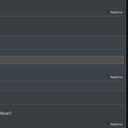
Naplózva
Naplózva
.Mivan?
Naplózva