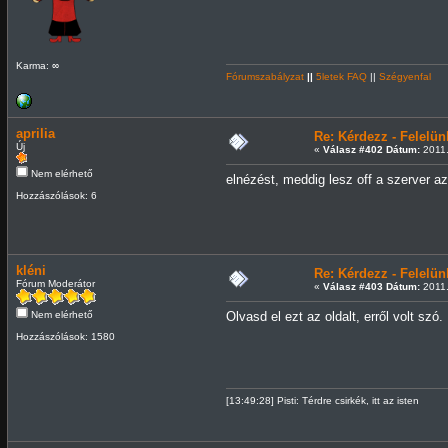
Karma: ∞
Fórumszabályzat
||
5letek FAQ
||
Szégyenfal
aprilia
Re: Kérdezz - Felel
Új
«
Válasz #402 Dátum:
2011.
Nem elérhető
elnézést, meddig lesz off a szerver a
Hozzászólások: 6
kléni
Re: Kérdezz - Felel
Fórum Moderátor
«
Válasz #403 Dátum:
2011.
Nem elérhető
Olvasd el ezt az oldalt, erről volt szó.
Hozzászólások: 1580
[13:49:28] Pisti: Térdre csirkék, itt az isten