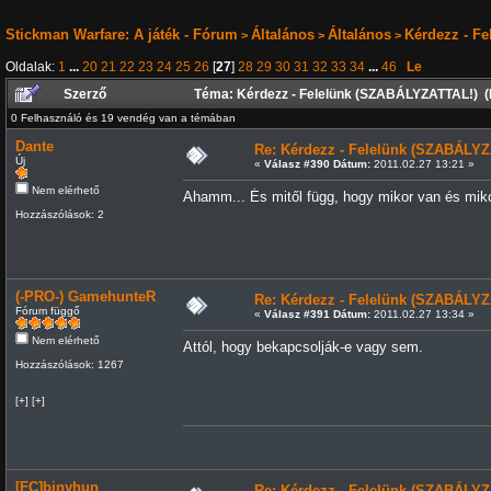
Stickman Warfare: A játék - Fórum
Általános
Általános
Kérdezz - F
>
>
>
Oldalak:
1
...
20
21
22
23
24
25
26
[
27
]
28
29
30
31
32
33
34
...
46
Le
Szerző
Téma: Kérdezz - Felelünk (SZABÁLYZATTAL!) (
0 Felhasználó és 19 vendég van a témában
Dante
Re: Kérdezz - Felelünk (SZABÁLYZ
Új
«
Válasz #390 Dátum:
2011.02.27 13:21 »
Nem elérhető
Ahamm... És mitől függ, hogy mikor van és mik
Hozzászólások: 2
(-PRO-) GamehunteR
Re: Kérdezz - Felelünk (SZABÁLYZ
Fórum függő
«
Válasz #391 Dátum:
2011.02.27 13:34 »
Nem elérhető
Attól, hogy bekapcsolják-e vagy sem.
Hozzászólások: 1267
[+] [+]
[FC]binyhun
Re: Kérdezz - Felelünk (SZABÁLYZ