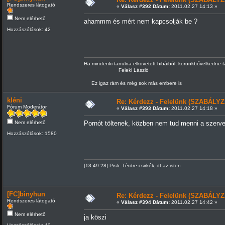
Rendszeres látogató
«
Válasz #392 Dátum:
2011.02.27 14:13 »
Nem elérhető
ahammm és mért nem kapcsolják be ?
Hozzászólások: 42
Ha mindenki tanulna elkövetett hibáiból, korunkbővelkedne 
Feleki László
Ez igaz rám és még sok más embere is
kléni
Re: Kérdezz - Felelünk (SZABÁLYZ
Fórum Moderátor
«
Válasz #393 Dátum:
2011.02.27 14:18 »
Nem elérhető
Pornót töltenek, közben nem tud menni a szerve
Hozzászólások: 1580
[13:49:28] Pisti: Térdre csirkék, itt az isten
[FC]binyhun
Re: Kérdezz - Felelünk (SZABÁLYZ
Rendszeres látogató
«
Válasz #394 Dátum:
2011.02.27 14:42 »
Nem elérhető
ja köszi