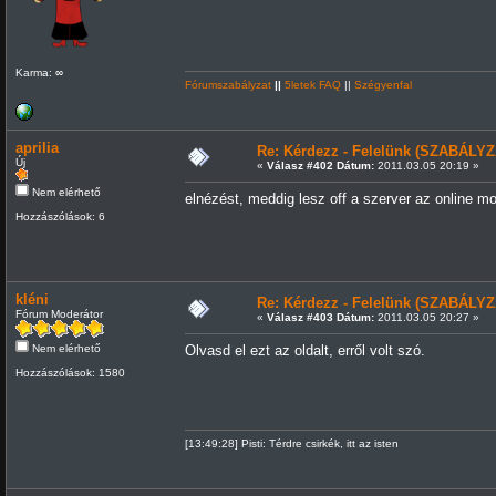
Karma: ∞
Fórumszabályzat
||
5letek FAQ
||
Szégyenfal
aprilia
Re: Kérdezz - Felelünk (SZABÁLYZ
Új
«
Válasz #402 Dátum:
2011.03.05 20:19 »
Nem elérhető
elnézést, meddig lesz off a szerver az online m
Hozzászólások: 6
kléni
Re: Kérdezz - Felelünk (SZABÁLYZ
Fórum Moderátor
«
Válasz #403 Dátum:
2011.03.05 20:27 »
Nem elérhető
Olvasd el ezt az oldalt, erről volt szó.
Hozzászólások: 1580
[13:49:28] Pisti: Térdre csirkék, itt az isten