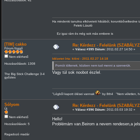
Hozzászólások: 42
Ha mindenki tanulna elkövetett hibáiból, korunkbővelkedne 
Feleki László
Ez igaz rám és még sok más embere is
[TIM] cakko
Re: Kérdezz - Felelünk (SZABÁLYZ
Fórum függő
«
Válasz #395 Dátum:
2011.02.27 14:50 »
Nem elérhető
Idézetet írta: kléni - 2011.02.27 14:18
Hozzászólások: 1308
Pornót töltenek, közben nem tud menni a szerverük.
Vagy túl sok noobot észlel.
The Big Stick Challenge 3-4
győztes
"Légből kapott ölései vannak
" by 8th4 "Nem véletlen, h
Sólyom
Re: Kérdezz - Felelünk (SZABÁLYZ
Új
«
Válasz #396 Dátum:
2011.03.03 19:32 »
Nem elérhető
Hello!
Problémám van.Beirom a nevem rendesen,a jelsz
Hozzászólások: 5
Ragadozó madár