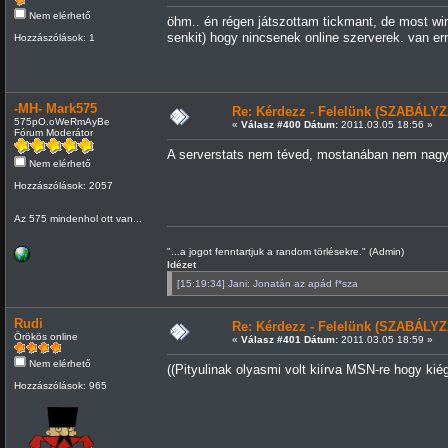
Nem elérhető
öhm.. én régen játszottam tickmant, de most wi
senkit) hogy nincsenek online szerverek. van e
Hozzászólások: 1
-MH- Mark575
Re: Kérdezz - Felelünk (SZABÁLYZ
575pO.oWeRmAyBe
«
Válasz #400 Dátum:
2011.03.05 18:56 »
Fórum Moderátor
A serverstats nem téved, mostanában nem nagy
Nem elérhető
Hozzászólások: 2057
Az 575 mindenhol ott van...
"...a jogot fenntartjuk a random törlésekre." (Admin)
Idézet
[15:19:34] Jani: Jonatán az apád f*sza
Rudi
Re: Kérdezz - Felelünk (SZABÁLYZ
Örökös online
«
Válasz #401 Dátum:
2011.03.05 18:59 »
Nem elérhető
((Pityulinak olyasmi volt kiírva MSN-re hogy kiég
Hozzászólások: 965