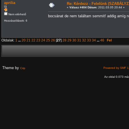
aprilia
Re: Kérdezz - Felelünk (SZABÁLYZ
Új
«
Válasz #404 Dátum:
2011.03.05 20:44 »
Nem elérhető
bocsánat de nem találtam semmit! addig amíg ne
Hozzászólások: 6
Oldalak:
1
...
20
21
22
23
24
25
26
[
27
]
28
29
30
31
32
33
34
...
46
Fel
Theme by
Powered by SMF 1
Crip
Az oldal 0.073 más