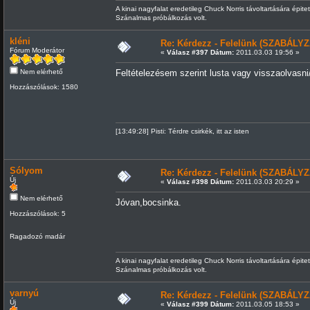
A kinai nagyfalat eredetileg Chuck Norris távoltartására épitet
Szánalmas próbálkozás volt.
kléni
Re: Kérdezz - Felelünk (SZABÁLYZ
Fórum Moderátor
«
Válasz #397 Dátum:
2011.03.03 19:56 »
Nem elérhető
Feltételezésem szerint lusta vagy visszaolvasni
Hozzászólások: 1580
[13:49:28] Pisti: Térdre csirkék, itt az isten
Sólyom
Re: Kérdezz - Felelünk (SZABÁLYZ
Új
«
Válasz #398 Dátum:
2011.03.03 20:29 »
Nem elérhető
Jóvan,bocsinka.
Hozzászólások: 5
Ragadozó madár
A kinai nagyfalat eredetileg Chuck Norris távoltartására épitet
Szánalmas próbálkozás volt.
varnyú
Re: Kérdezz - Felelünk (SZABÁLYZ
Új
«
Válasz #399 Dátum:
2011.03.05 18:53 »