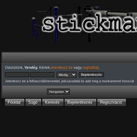
Üdvözlünk,
Vendég
. Kérlek
jelentkezz be
vagy
regisztrálj
.
Jelentkezz be a felhasználóneveddel, jelszavaddal és add meg a munkamenet hosszát
Főoldal
Súgó
Keresés
Bejelentkezés
Regisztráció