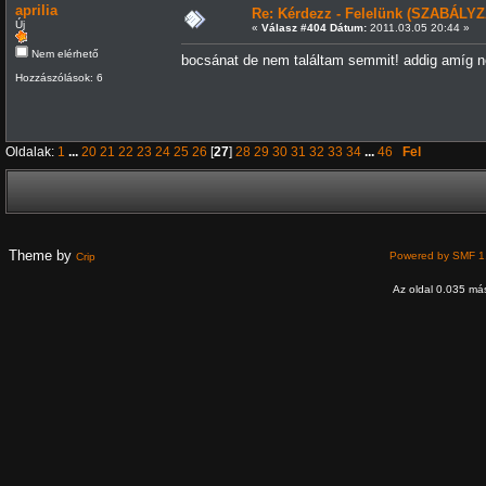
aprilia
Re: Kérdezz - Felelünk (SZABÁLYZ
Új
«
Válasz #404 Dátum:
2011.03.05 20:44 »
Nem elérhető
bocsánat de nem találtam semmit! addig amíg ne
Hozzászólások: 6
Oldalak:
1
...
20
21
22
23
24
25
26
[
27
]
28
29
30
31
32
33
34
...
46
Fel
Theme by
Powered by SMF 1
Crip
Az oldal 0.035 más