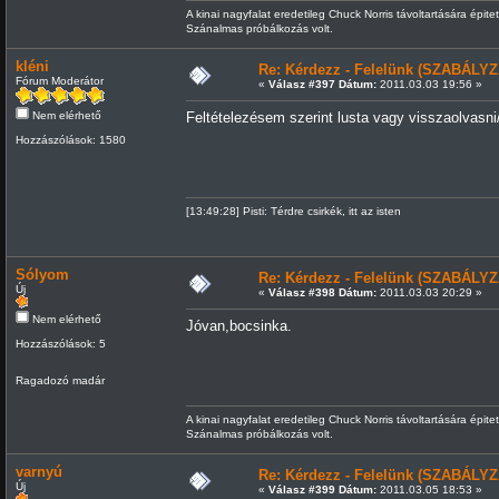
A kinai nagyfalat eredetileg Chuck Norris távoltartására épitet
Szánalmas próbálkozás volt.
kléni
Re: Kérdezz - Felelünk (SZABÁLYZ
Fórum Moderátor
«
Válasz #397 Dátum:
2011.03.03 19:56 »
Nem elérhető
Feltételezésem szerint lusta vagy visszaolvasni
Hozzászólások: 1580
[13:49:28] Pisti: Térdre csirkék, itt az isten
Sólyom
Re: Kérdezz - Felelünk (SZABÁLYZ
Új
«
Válasz #398 Dátum:
2011.03.03 20:29 »
Nem elérhető
Jóvan,bocsinka.
Hozzászólások: 5
Ragadozó madár
A kinai nagyfalat eredetileg Chuck Norris távoltartására épitet
Szánalmas próbálkozás volt.
varnyú
Re: Kérdezz - Felelünk (SZABÁLYZ
Új
«
Válasz #399 Dátum:
2011.03.05 18:53 »