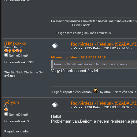
Hozzászólások: 42
Ha mindenki tanulna elkövetett hibáiból, korunkbővelkedne 
Feleki László
Ez igaz rám és még sok más embere is
[TIM] cakko
Re: Kérdezz - Felelünk (SZABÁLYZ
Fórum függő
«
Válasz #395 Dátum:
2011.02.27 14:50 »
Nem elérhető
Idézetet írta: kléni - 2011.02.27 14:18
Hozzászólások: 1308
Pornót töltenek, közben nem tud menni a szerverük.
Vagy túl sok noobot észlel.
The Big Stick Challenge 3-4
győztes
"Légből kapott ölései vannak
" by 8th4 "Nem véletlen, h
Sólyom
Re: Kérdezz - Felelünk (SZABÁLYZ
Új
«
Válasz #396 Dátum:
2011.03.03 19:32 »
Nem elérhető
Hello!
Problémám van.Beirom a nevem rendesen,a jelsz
Hozzászólások: 5
Ragadozó madár