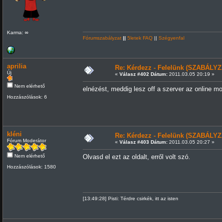
Karma: ∞
Fórumszabályzat
||
5letek FAQ
||
Szégyenfal
aprilia
Re: Kérdezz - Felelünk (SZABÁLYZ
Új
«
Válasz #402 Dátum:
2011.03.05 20:19 »
Nem elérhető
elnézést, meddig lesz off a szerver az online m
Hozzászólások: 6
kléni
Re: Kérdezz - Felelünk (SZABÁLYZ
Fórum Moderátor
«
Válasz #403 Dátum:
2011.03.05 20:27 »
Nem elérhető
Olvasd el ezt az oldalt, erről volt szó.
Hozzászólások: 1580
[13:49:28] Pisti: Térdre csirkék, itt az isten