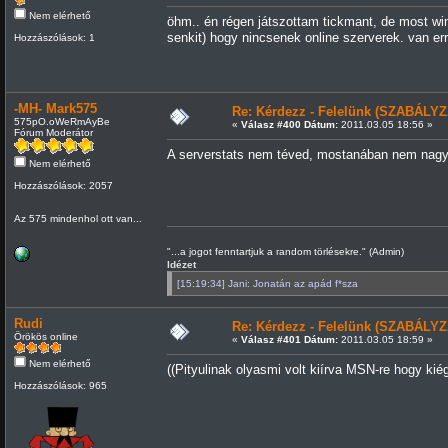
Nem elérhető
öhm.. én régen játszottam tickmant, de most wi
senkit) hogy nincsenek online szerverek. van e
Hozzászólások: 1
-MH- Mark575
Re: Kérdezz - Felelünk (SZABÁLYZ
575pO.oWeRmAyBe
«
Válasz #400 Dátum:
2011.03.05 18:56 »
Fórum Moderátor
A serverstats nem téved, mostanában nem nagy
Nem elérhető
Hozzászólások: 2057
Az 575 mindenhol ott van...
"...a jogot fenntartjuk a random törlésekre." (Admin)
Idézet
[15:19:34] Jani: Jonatán az apád f*sza
Rudi
Re: Kérdezz - Felelünk (SZABÁLYZ
Örökös online
«
Válasz #401 Dátum:
2011.03.05 18:59 »
Nem elérhető
((Pityulinak olyasmi volt kiírva MSN-re hogy kiég
Hozzászólások: 965