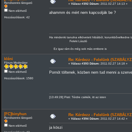
Rendszeres látogató
«
Válasz #392 Dátum:
2011.02.27 14:13 »
Nem elérhető
ahammm és mért nem kapcsolják be ?
Hozzászólások: 42
Ha mindenki tanulna elkövetett hibáiból, korunkbővelkedne 
Feleki László
Ez igaz rám és még sok más embere is
kléni
Re: Kérdezz - Felelünk (SZABÁLYZ
Fórum Moderátor
«
Válasz #393 Dátum:
2011.02.27 14:18 »
Nem elérhető
Pornót töltenek, közben nem tud menni a szerve
Hozzászólások: 1580
[13:49:28] Pisti: Térdre csirkék, itt az isten
[FC]binyhun
Re: Kérdezz - Felelünk (SZABÁLYZ
Rendszeres látogató
«
Válasz #394 Dátum:
2011.02.27 14:42 »
Nem elérhető
ja köszi