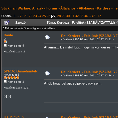
Stickman Warfare: A játék - Fórum
Általános
Általános
Kérdezz - F
>
>
>
Oldalak:
1
...
20
21
22
23
24
25
26
[
27
]
28
29
30
31
32
33
34
...
46
Le
Szerző
Téma: Kérdezz - Felelünk (SZABÁLYZATTAL!) (
0 Felhasználó és 3 vendég van a témában
Dante
Re: Kérdezz - Felelünk (SZABÁLYZ
Új
«
Válasz #390 Dátum:
2011.02.27 13:21 »
Nem elérhető
Ahamm... És mitől függ, hogy mikor van és mik
Hozzászólások: 2
(-PRO-) GamehunteR
Re: Kérdezz - Felelünk (SZABÁLYZ
Fórum függő
«
Válasz #391 Dátum:
2011.02.27 13:34 »
Nem elérhető
Attól, hogy bekapcsolják-e vagy sem.
Hozzászólások: 1267
[+] [+]
[FC]binyhun
Re: Kérdezz - Felelünk (SZABÁLYZ