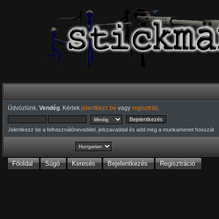
Üdvözlünk,
Vendég
. Kérlek
jelentkezz be
vagy
regisztrálj
.
Jelentkezz be a felhasználóneveddel, jelszavaddal és add meg a munkamenet hosszát
Főoldal
Súgó
Keresés
Bejelentkezés
Regisztráció