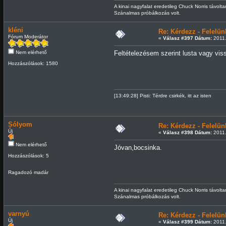
A kinai nagyfalat eredetileg Chuck Norris távolta
Szánalmas próbálkozás volt.
kléni
Re: Kérdezz - Felel
Fórum Moderátor
«
Válasz #397 Dátum:
2011.
Nem elérhető
Feltételezésem szerint lusta vagy vis
Hozzászólások: 1580
[13:49:28] Pisti: Térdre csirkék, itt az isten
Sólyom
Re: Kérdezz - Felel
Új
«
Válasz #398 Dátum:
2011.
Nem elérhető
Jóvan,bocsinka.
Hozzászólások: 5
Ragadozó madár
A kinai nagyfalat eredetileg Chuck Norris távolta
Szánalmas próbálkozás volt.
varnyú
Re: Kérdezz - Felel
Új
«
Válasz #399 Dátum:
2011.