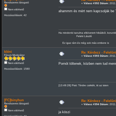
Rendszeres látogató
«
Válasz #392 Dátum:
2011.
Nem elérhető
ahammm és mért nem kapcsolják be 
Hozzászólások: 42
Ha mindenki tanulna elkövetett hibáiból, korun
Feleki László
Ez igaz rám és még sok más embere is
kléni
Re: Kérdezz - Felel
Fórum Moderátor
«
Válasz #393 Dátum:
2011.
Nem elérhető
Pornót töltenek, közben nem tud menn
Hozzászólások: 1580
[13:49:28] Pisti: Térdre csirkék, itt az isten
[FC]binyhun
Re: Kérdezz - Felel
Rendszeres látogató
«
Válasz #394 Dátum:
2011.
Nem elérhető
ja köszi