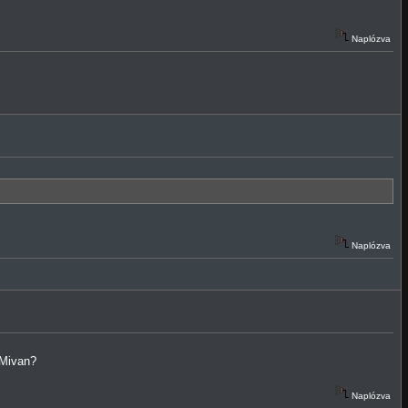
Naplózva
Naplózva
.Mivan?
Naplózva