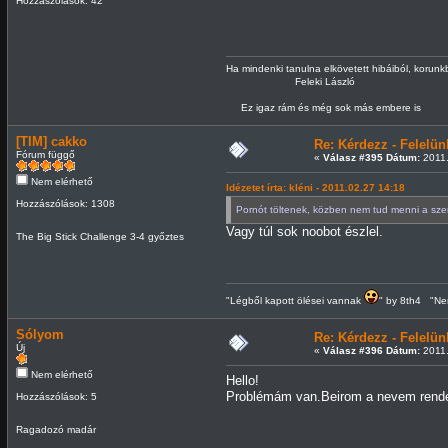
Hozzászólások: 42
Ha mindenki tanulna elkövetett hibáiból, korun
Feleki László
Ez igaz rám és még sok más embere is
[TIM] cakko
Re: Kérdezz - Felel
Fórum függő
«
Válasz #395 Dátum:
2011.
Nem elérhető
Idézetet írta: kléni - 2011.02.27 14:18
Hozzászólások: 1308
Pornót töltenek, közben nem tud menni a sze
Vagy túl sok noobot észlel.
The Big Stick Challenge 3-4 győztes
"Légből kapott ölései vannak
" by 8th4 "Nem
Sólyom
Re: Kérdezz - Felel
Új
«
Válasz #396 Dátum:
2011.
Nem elérhető
Hello!
Problémám van.Beirom a nevem rendese
Hozzászólások: 5
Ragadozó madár