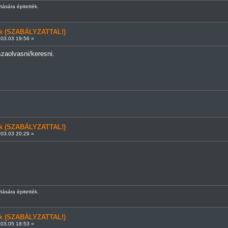
rtására épitették.
ünk (SZABÁLYZATTAL!)
03.03 19:56 »
szaolvasni/keresni.
ünk (SZABÁLYZATTAL!)
03.03 20:29 »
rtására épitették.
ünk (SZABÁLYZATTAL!)
03.05 18:53 »