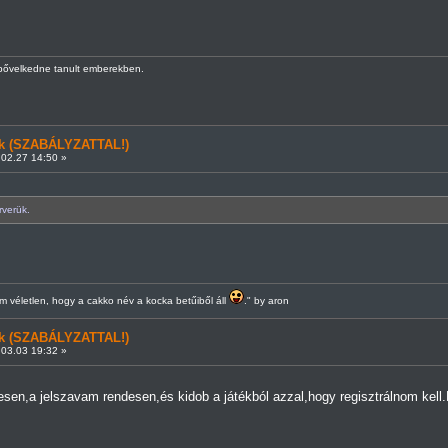
kbővelkedne tanult emberekben.
ünk (SZABÁLYZATTAL!)
02.27 14:50 »
rverük.
 véletlen, hogy a cakko név a kocka betűiből áll
." by aron
ünk (SZABÁLYZATTAL!)
03.03 19:32 »
n,a jelszavam rendesen,és kidob a játékból azzal,hogy regisztrálnom kell