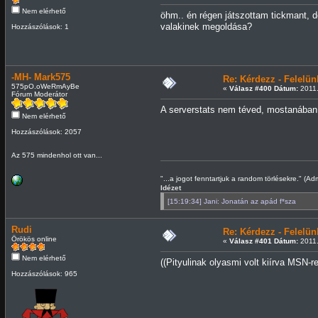
Nem elérhető
öhm.. én régen játszottam tickmant, d
valakinek megoldása?
Hozzászólások: 1
-MH- Mark575
Re: Kérdezz - Felel
575pO.oWeRmAyBe
«
Válasz #400 Dátum:
2011.
Fórum Moderátor
A serverstats nem téved, mostanában
Nem elérhető
Hozzászólások: 2057
Az 575 mindenhol ott van...
"...a jogot fenntartjuk a random törlésekre." (Ad
Idézet
[15:19:34] Jani: Jonatán az apád f*sza
Rudi
Re: Kérdezz - Felel
Örökös online
«
Válasz #401 Dátum:
2011.
Nem elérhető
((Pityulinak olyasmi volt kiírva MSN-r
Hozzászólások: 965