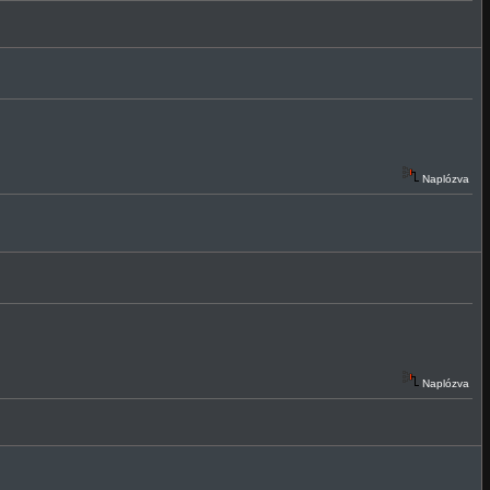
Naplózva
Naplózva