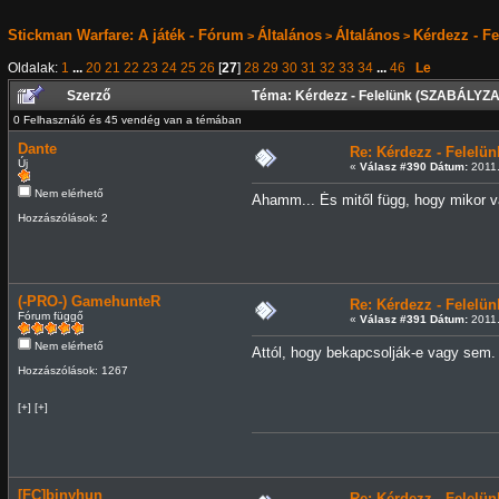
Stickman Warfare: A játék - Fórum
Általános
Általános
Kérdezz - F
>
>
>
Oldalak:
1
...
20
21
22
23
24
25
26
[
27
]
28
29
30
31
32
33
34
...
46
Le
Szerző
Téma: Kérdezz - Felelünk (SZABÁLYZA
0 Felhasználó és 45 vendég van a témában
Dante
Re: Kérdezz - Felel
Új
«
Válasz #390 Dátum:
2011.
Nem elérhető
Ahamm... És mitől függ, hogy mikor v
Hozzászólások: 2
(-PRO-) GamehunteR
Re: Kérdezz - Felel
Fórum függő
«
Válasz #391 Dátum:
2011.
Nem elérhető
Attól, hogy bekapcsolják-e vagy sem.
Hozzászólások: 1267
[+] [+]
[FC]binyhun
Re: Kérdezz - Felel