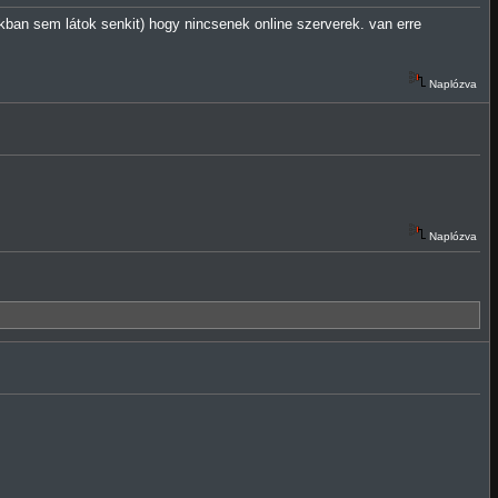
kban sem látok senkit) hogy nincsenek online szerverek. van erre
Naplózva
Naplózva