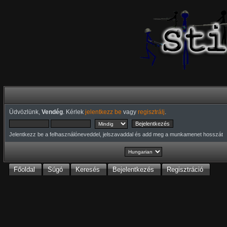
Üdvözlünk,
Vendég
. Kérlek
jelentkezz be
vagy
regisztrálj
.
Jelentkezz be a felhasználóneveddel, jelszavaddal és add meg a munkamenet hosszát
Főoldal
Súgó
Keresés
Bejelentkezés
Regisztráció