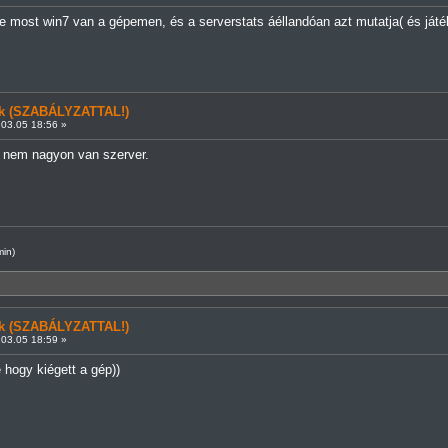
e most win7 van a gépemen, és a serverstats áéllandóan azt mutatja( és játé
ünk (SZABÁLYZATTAL!)
03.05 18:56 »
 nem nagyon van szerver.
min)
ünk (SZABÁLYZATTAL!)
03.05 18:59 »
e hogy kiégett a gép))