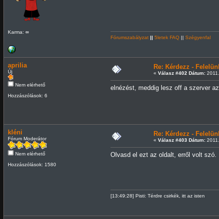
Karma: ∞
Fórumszabályzat
||
5letek FAQ
||
Szégyenfal
aprilia
Re: Kérdezz - Felel
Új
«
Válasz #402 Dátum:
2011.
Nem elérhető
elnézést, meddig lesz off a szerver a
Hozzászólások: 6
kléni
Re: Kérdezz - Felel
Fórum Moderátor
«
Válasz #403 Dátum:
2011.
Nem elérhető
Olvasd el ezt az oldalt, erről volt szó.
Hozzászólások: 1580
[13:49:28] Pisti: Térdre csirkék, itt az isten