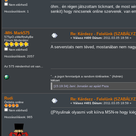
Nem elérhető
öhm.. én régen játszottam tickmant, de most wi
senkit) hogy nincsenek online szerverek. van e
Hozzászólások: 1
-MH- Mark575
Re: Kérdezz - Felelünk (SZABÁLYZ
575pO.oWeRmAyBe
«
Válasz #400 Dátum:
2011.03.05 18:56 »
Fórum Moderátor
A serverstats nem téved, mostanában nem nagy
Nem elérhető
Hozzászólások: 2057
Az 575 mindenhol ott van...
"...a jogot fenntartjuk a random törlésekre." (Admin)
Idézet
[15:19:34] Jani: Jonatán az apád f*sza
Rudi
Re: Kérdezz - Felelünk (SZABÁLYZ
Örökös online
«
Válasz #401 Dátum:
2011.03.05 18:59 »
Nem elérhető
((Pityulinak olyasmi volt kiírva MSN-re hogy kiég
Hozzászólások: 965