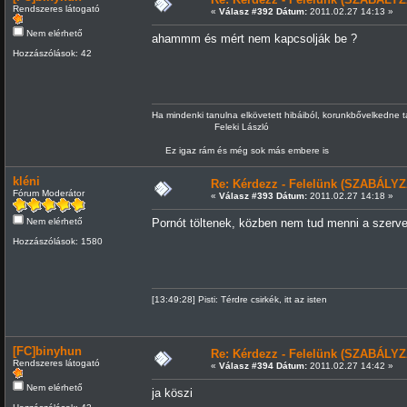
Rendszeres látogató
«
Válasz #392 Dátum:
2011.02.27 14:13 »
Nem elérhető
ahammm és mért nem kapcsolják be ?
Hozzászólások: 42
Ha mindenki tanulna elkövetett hibáiból, korunkbővelkedne 
Feleki László
Ez igaz rám és még sok más embere is
kléni
Re: Kérdezz - Felelünk (SZABÁLYZ
Fórum Moderátor
«
Válasz #393 Dátum:
2011.02.27 14:18 »
Nem elérhető
Pornót töltenek, közben nem tud menni a szerve
Hozzászólások: 1580
[13:49:28] Pisti: Térdre csirkék, itt az isten
[FC]binyhun
Re: Kérdezz - Felelünk (SZABÁLYZ
Rendszeres látogató
«
Válasz #394 Dátum:
2011.02.27 14:42 »
Nem elérhető
ja köszi