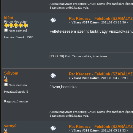
A kinai nagyfalat eredetileg Chuck Norris távoltartására épitet
Szánalmas próbálkozás volt.
kléni
Re: Kérdezz - Felelünk (SZABÁLYZ
Fórum Moderátor
«
Válasz #397 Dátum:
2011.03.03 19:56 »
Nem elérhető
Feltételezésem szerint lusta vagy visszaolvasni
Hozzászólások: 1580
[13:49:28] Pisti: Térdre csirkék, itt az isten
Sólyom
Re: Kérdezz - Felelünk (SZABÁLYZ
Új
«
Válasz #398 Dátum:
2011.03.03 20:29 »
Nem elérhető
Jóvan,bocsinka.
Hozzászólások: 5
Ragadozó madár
A kinai nagyfalat eredetileg Chuck Norris távoltartására épitet
Szánalmas próbálkozás volt.
varnyú
Re: Kérdezz - Felelünk (SZABÁLYZ
Új
«
Válasz #399 Dátum:
2011.03.05 18:53 »