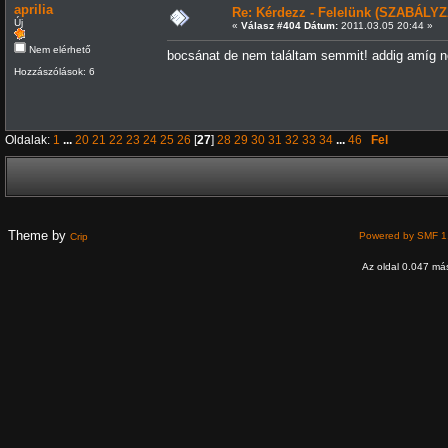
aprilia
Re: Kérdezz - Felelünk (SZABÁLYZ
Új
«
Válasz #404 Dátum:
2011.03.05 20:44 »
Nem elérhető
bocsánat de nem találtam semmit! addig amíg ne
Hozzászólások: 6
Oldalak:
1
...
20
21
22
23
24
25
26
[
27
]
28
29
30
31
32
33
34
...
46
Fel
Theme by
Powered by SMF 1
Crip
Az oldal 0.047 más