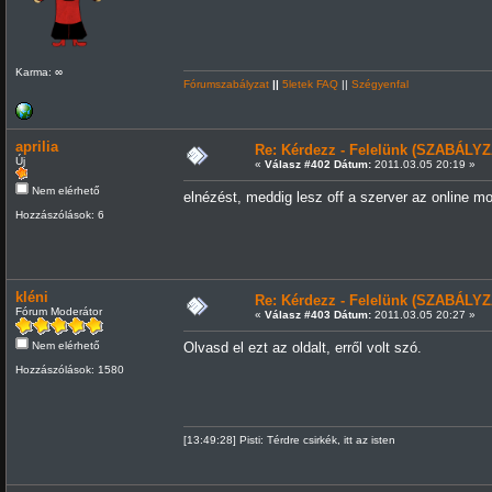
Karma: ∞
Fórumszabályzat
||
5letek FAQ
||
Szégyenfal
aprilia
Re: Kérdezz - Felelünk (SZABÁLYZ
Új
«
Válasz #402 Dátum:
2011.03.05 20:19 »
Nem elérhető
elnézést, meddig lesz off a szerver az online m
Hozzászólások: 6
kléni
Re: Kérdezz - Felelünk (SZABÁLYZ
Fórum Moderátor
«
Válasz #403 Dátum:
2011.03.05 20:27 »
Nem elérhető
Olvasd el ezt az oldalt, erről volt szó.
Hozzászólások: 1580
[13:49:28] Pisti: Térdre csirkék, itt az isten