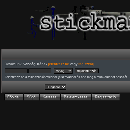
Üdvözlünk,
Vendég
. Kérlek
jelentkezz be
vagy
regisztrálj
.
Jelentkezz be a felhasználóneveddel, jelszavaddal és add meg a munkamenet hosszát
Főoldal
Súgó
Keresés
Bejelentkezés
Regisztráció