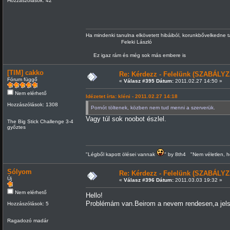
Hozzászólások: 42
Ha mindenki tanulna elkövetett hibáiból, korunkbővelkedne 
Feleki László
Ez igaz rám és még sok más embere is
[TIM] cakko
Re: Kérdezz - Felelünk (SZABÁLYZ
Fórum függő
«
Válasz #395 Dátum:
2011.02.27 14:50 »
Nem elérhető
Idézetet írta: kléni - 2011.02.27 14:18
Hozzászólások: 1308
Pornót töltenek, közben nem tud menni a szerverük.
Vagy túl sok noobot észlel.
The Big Stick Challenge 3-4
győztes
"Légből kapott ölései vannak
" by 8th4 "Nem véletlen, h
Sólyom
Re: Kérdezz - Felelünk (SZABÁLYZ
Új
«
Válasz #396 Dátum:
2011.03.03 19:32 »
Nem elérhető
Hello!
Problémám van.Beirom a nevem rendesen,a jelsz
Hozzászólások: 5
Ragadozó madár