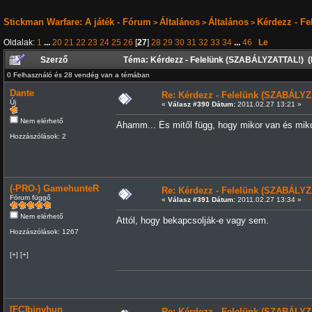
Stickman Warfare: A játék - Fórum
Általános
Általános
Kérdezz - F
>
>
>
Oldalak:
1
...
20
21
22
23
24
25
26
[
27
]
28
29
30
31
32
33
34
...
46
Le
Szerző
Téma: Kérdezz - Felelünk (SZABÁLYZATTAL!) (
0 Felhasználó és 28 vendég van a témában
Dante
Re: Kérdezz - Felelünk (SZABÁLYZ
Új
«
Válasz #390 Dátum:
2011.02.27 13:21 »
Nem elérhető
Ahamm... És mitől függ, hogy mikor van és mik
Hozzászólások: 2
(-PRO-) GamehunteR
Re: Kérdezz - Felelünk (SZABÁLYZ
Fórum függő
«
Válasz #391 Dátum:
2011.02.27 13:34 »
Nem elérhető
Attól, hogy bekapcsolják-e vagy sem.
Hozzászólások: 1267
[+] [+]
[FC]binyhun
Re: Kérdezz - Felelünk (SZABÁLYZ