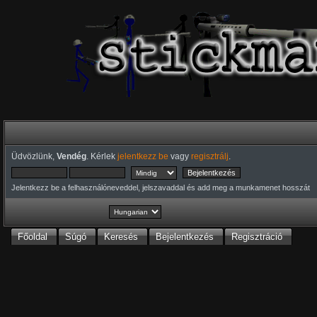
Üdvözlünk,
Vendég
. Kérlek
jelentkezz be
vagy
regisztrálj
.
Jelentkezz be a felhasználóneveddel, jelszavaddal és add meg a munkamenet hosszát
Főoldal
Súgó
Keresés
Bejelentkezés
Regisztráció