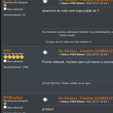
Rendszeres látogató
«
Válasz #392 Dátum:
2011.02.27 14:13 »
Nem elérhető
ahammm és mért nem kapcsolják be ?
Hozzászólások: 42
Ha mindenki tanulna elkövetett hibáiból, korunkbővelkedne 
Feleki László
Ez igaz rám és még sok más embere is
kléni
Re: Kérdezz - Felelünk (SZABÁLYZ
Fórum Moderátor
«
Válasz #393 Dátum:
2011.02.27 14:18 »
Nem elérhető
Pornót töltenek, közben nem tud menni a szerve
Hozzászólások: 1580
[13:49:28] Pisti: Térdre csirkék, itt az isten
[FC]binyhun
Re: Kérdezz - Felelünk (SZABÁLYZ
Rendszeres látogató
«
Válasz #394 Dátum:
2011.02.27 14:42 »
Nem elérhető
ja köszi