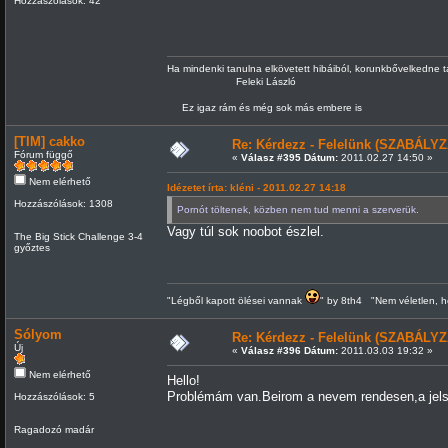
Hozzászólások: 42
Ha mindenki tanulna elkövetett hibáiból, korunkbővelkedne 
Feleki László
Ez igaz rám és még sok más embere is
[TIM] cakko
Re: Kérdezz - Felelünk (SZABÁLYZ
Fórum függő
«
Válasz #395 Dátum:
2011.02.27 14:50 »
Nem elérhető
Idézetet írta: kléni - 2011.02.27 14:18
Hozzászólások: 1308
Pornót töltenek, közben nem tud menni a szerverük.
Vagy túl sok noobot észlel.
The Big Stick Challenge 3-4
győztes
"Légből kapott ölései vannak
" by 8th4 "Nem véletlen, h
Sólyom
Re: Kérdezz - Felelünk (SZABÁLYZ
Új
«
Válasz #396 Dátum:
2011.03.03 19:32 »
Nem elérhető
Hello!
Problémám van.Beirom a nevem rendesen,a jelsz
Hozzászólások: 5
Ragadozó madár