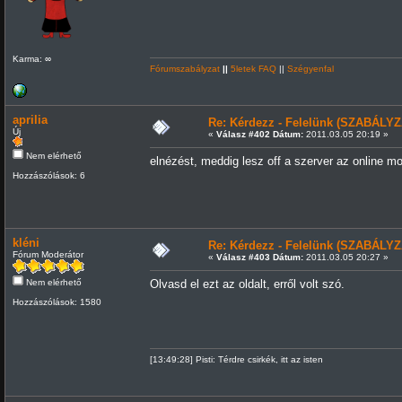
Karma: ∞
Fórumszabályzat
||
5letek FAQ
||
Szégyenfal
aprilia
Re: Kérdezz - Felelünk (SZABÁLYZ
Új
«
Válasz #402 Dátum:
2011.03.05 20:19 »
Nem elérhető
elnézést, meddig lesz off a szerver az online m
Hozzászólások: 6
kléni
Re: Kérdezz - Felelünk (SZABÁLYZ
Fórum Moderátor
«
Válasz #403 Dátum:
2011.03.05 20:27 »
Nem elérhető
Olvasd el ezt az oldalt, erről volt szó.
Hozzászólások: 1580
[13:49:28] Pisti: Térdre csirkék, itt az isten