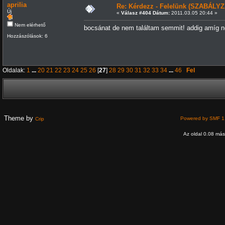
aprilia
Re: Kérdezz - Felelünk (SZABÁLYZ
Új
«
Válasz #404 Dátum:
2011.03.05 20:44 »
Nem elérhető
bocsánat de nem találtam semmit! addig amíg ne
Hozzászólások: 6
Oldalak:
1
...
20
21
22
23
24
25
26
[
27
]
28
29
30
31
32
33
34
...
46
Fel
Theme by
Powered by SMF 1
Crip
Az oldal 0.08 máso