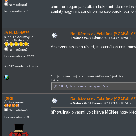
Nem elérhető
öhm.. én régen játszottam tickmant, de most wi
senkit) hogy nincsenek online szerverek. van e
Hozzászólások: 1
-MH- Mark575
Re: Kérdezz - Felelünk (SZABÁLYZ
575pO.oWeRmAyBe
«
Válasz #400 Dátum:
2011.03.05 18:56 »
Fórum Moderátor
A serverstats nem téved, mostanában nem nagy
Nem elérhető
Hozzászólások: 2057
Az 575 mindenhol ott van...
"...a jogot fenntartjuk a random törlésekre." (Admin)
Idézet
[15:19:34] Jani: Jonatán az apád f*sza
Rudi
Re: Kérdezz - Felelünk (SZABÁLYZ
Örökös online
«
Válasz #401 Dátum:
2011.03.05 18:59 »
Nem elérhető
((Pityulinak olyasmi volt kiírva MSN-re hogy kiég
Hozzászólások: 965