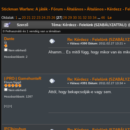
Stickman Warfare: A játék - Fórum
Általános
Általános
Kérdezz - F
>
>
>
Oldalak:
1
...
20
21
22
23
24
25
26
[
27
]
28
29
30
31
32
33
34
...
46
Le
Szerző
Téma: Kérdezz - Felelünk (SZABÁLYZATTAL!) (
0 Felhasználó és 1 vendég van a témában
Dante
Re: Kérdezz - Felelünk (SZABÁLYZ
Új
«
Válasz #390 Dátum:
2011.02.27 13:21 »
Nem elérhető
Ahamm... És mitől függ, hogy mikor van és mik
Hozzászólások: 2
(-PRO-) GamehunteR
Re: Kérdezz - Felelünk (SZABÁLYZ
Fórum függő
«
Válasz #391 Dátum:
2011.02.27 13:34 »
Nem elérhető
Attól, hogy bekapcsolják-e vagy sem.
Hozzászólások: 1267
[+] [+]
[FC]binyhun
Re: Kérdezz - Felelünk (SZABÁLYZ