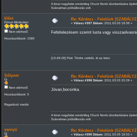
A kinai nagyfalat eredetileg Chuck Norris távoltartására épitet
Szánalmas próbálkozás volt.
kléni
Re: Kérdezz - Felelünk (SZABÁLYZ
Fórum Moderátor
«
Válasz #397 Dátum:
2011.03.03 19:56 »
Nem elérhető
Feltételezésem szerint lusta vagy visszaolvasni
Hozzászólások: 1580
[13:49:28] Pisti: Térdre csirkék, itt az isten
Sólyom
Re: Kérdezz - Felelünk (SZABÁLYZ
Új
«
Válasz #398 Dátum:
2011.03.03 20:29 »
Nem elérhető
Jóvan,bocsinka.
Hozzászólások: 5
Ragadozó madár
A kinai nagyfalat eredetileg Chuck Norris távoltartására épitet
Szánalmas próbálkozás volt.
varnyú
Re: Kérdezz - Felelünk (SZABÁLYZ
Új
«
Válasz #399 Dátum:
2011.03.05 18:53 »