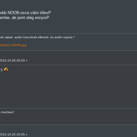
 jobb NOOB-ossá válni tőlexP
szembe..de pont elég ennyixP
k rajtad, aztán harcolnak ellened, és aztán nyersz.*
2069182-aR9tRk.jpg
010.10.26 20:43 »
y?
a harcban!
010.10.26 20:45 »