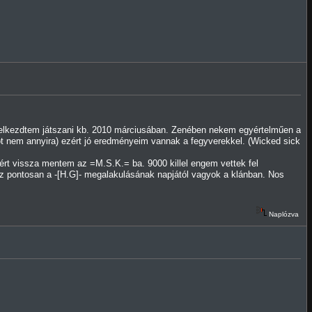
 elkezdtem játszani kb. 2010 márciusában. Zenében nekem egyértelműen a
ot nem annyira) ezért jó eredményeim vannak a fegyverekkel. (Wicked sick
ért vissza mentem az =M.S.K.= ba. 9000 killel engem vettek fel
ész pontosan a -[H.G]- megalakulásának napjától vagyok a klánban. Nos
Naplózva