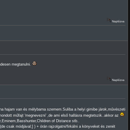
Naplózva
endesen megtanulni.
Naplózva
 hajam van és mélybarna szemem.Suliba a helyi gimibe járok,művészeti
mondott műfajt 'megnevezni' ,de ami első hallásra megtetszik..akkor az
Eminem,Basshunter,Children of Distance stb..
(de csak módjával;] ) + órán rajzolgatni/firkálni a könyveket és zenét