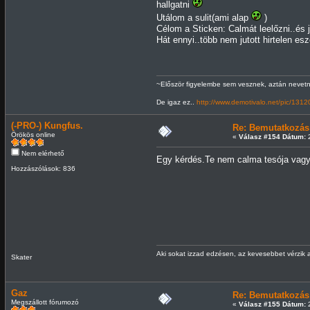
hallgatni
Utálom a sulit(ami alap
)
Célom a Sticken: Calmát leelőzni..és
Hát ennyi..több nem jutott hirtelen e
~Először figyelembe sem vesznek, aztán nevetne
De igaz ez..
http://www.demotivalo.net/pic/131
(-PRO-) Kungfus.
Re: Bemutatkozás
Örökös online
«
Válasz #154 Dátum:
2
Nem elérhető
Egy kérdés.Te nem calma tesója vag
Hozzászólások: 836
Aki sokat izzad edzésen, az kevesebbet vérzik 
Skater
Gaz
Re: Bemutatkozás
Megszállott fórumozó
«
Válasz #155 Dátum:
2