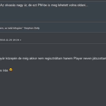
z olvasás nagy úr, de ezt PM-be is meg lehetett volna oldani...
nem, az talál kifogást." Stephen Dolly
010.11.20 16:24 »
nyár közepén de még akkor nem regisztráltam hanem Player neven játszotta
us írás