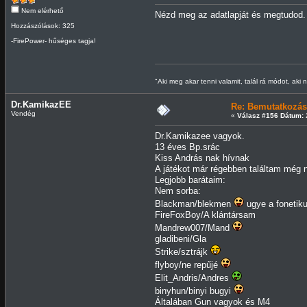
Nem elérhető
Nézd meg az adatlapját és megtudod. A
Hozzászólások: 325
-FirePower- hűséges tagja!
"Aki meg akar tenni valamit, talál rá módot, aki 
Dr.KamikazEE
Re: Bemutatkozás
Vendég
«
Válasz #156 Dátum:
2
Dr.Kamikazee vagyok.
13 éves Bp.srác
Kiss András nak hívnak
A játékot már régebben találtam még 
Legjobb barátaim:
Nem sorba:
Blackman/blekmen
ugye a fonetik
FireFoxBoy/A klántársam
Mandrew007/Mand
gladibeni/Gla
Strike/sztrájk
flyboy/ne repűjé
Elit_Andris/Andres
binyhun/binyi bugyi
Általában Gun vagyok és M4