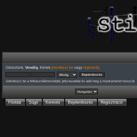
Üdvözlünk,
Vendég
. Kérlek
jelentkezz be
vagy
regisztrálj
.
Jelentkezz be a felhasználóneveddel, jelszavaddal és add meg a munkamenet hosszát
Főoldal
Súgó
Keresés
Bejelentkezés
Regisztráció