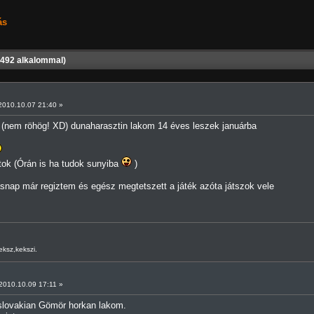
ás
492 alkalommal)
010.10.07 21:40 »
 (nem röhög! XD) dunaharasztin lakom 14 éves leszek januárba
tok (Órán is ha tudok sunyiba
)
snap már regiztem és egész megtetszett a játék azóta játszok vele
eksz,kekszi.
010.10.09 17:11 »
slovakian Gömör horkan lakom.