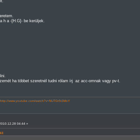
t.
eretem.
h a -[H.G]- be kerüljek.
ni.
emét ha többet szeretnél tudni rólam írj az acc-omnak vagy pv-t.
http://www.youtube.com/watch?v=NUTGr5t3MoY
010.12.28 04:44 »
:43