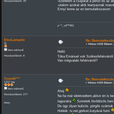
-szeretem a csajokat a penzt es az ak
Hozzászólások: 35
-utalom azokat akik leanyaznak masok
Ennyi lenne az en bemutatkozasom
µ~'*_:µ€³²³@||
EtosLampele
Re: Bemutatkozás
Új
«
Válasz #152 Dátum:
2
Nem elérhető
Helló
Hozzászólások: 8
Tóka Emánuel vok Székesfehérvárról. 
Van mégvalaki fehérvárról?
Szandií^^
Re: Bemutatkozás
1337 tag
«
Válasz #153 Dátum:
2
Nem elérhető
Ahoj
Hozzászólások: 277
Na ha már idetévedtem,akkor én is 
tagozatra
Szeretek lövődözős,harco
Hmm
De úgy olyan bulizós..pörgős számok
Hobbik: tv,net,görkori,kutyával futni