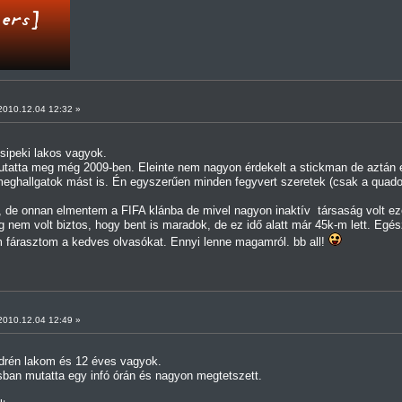
feature=related
[RadaRada]
010.12.04 12:32 »
sipeki lakos vagyok.
utatta meg még 2009-ben. Eleinte nem nagyon érdekelt a stickman de aztán
t meghallgatok mást is. Én egyszerűen minden fegyvert szeretek (csak a quad
, de onnan elmentem a FIFA klánba de mivel nagyon inaktív társaság volt ez
g nem volt biztos, hogy bent is maradok, de ez idő alatt már 45k-m lett. Eg
 fárasztom a kedves olvasókat. Ennyi lenne magamról. bb all!
010.12.04 12:49 »
rén lakom és 12 éves vagyok.
sban mutatta egy infó órán és nagyon megtetszett.