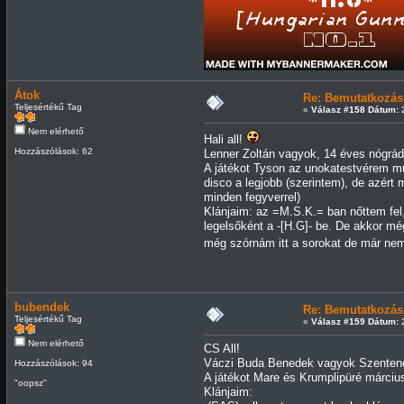
http://www.youtube.com/watch?v=lX7nUlXCza0&
Átok
Re: Bemutatkozás
Teljesértékű Tag
«
Válasz #158 Dátum:
2
Nem elérhető
Hali all!
Hozzászólások: 62
Lenner Zoltán vagyok, 14 éves nógrád
A játékot Tyson az unokatestvérem m
disco a legjobb (szerintem), de azér
minden fegyverrel)
Klánjaim: az =M.S.K.= ban nőttem fel
legelsőként a -[H.G]- be. De akkor mé
még szórnám itt a sorokat de már nem
bubendek
Re: Bemutatkozás
Teljesértékű Tag
«
Válasz #159 Dátum:
2
Nem elérhető
CS All!
Váczi Buda Benedek vagyok Szentend
Hozzászólások: 94
A játékot Mare és Krumplipüré márciu
"oopsz"
Klánjaim: