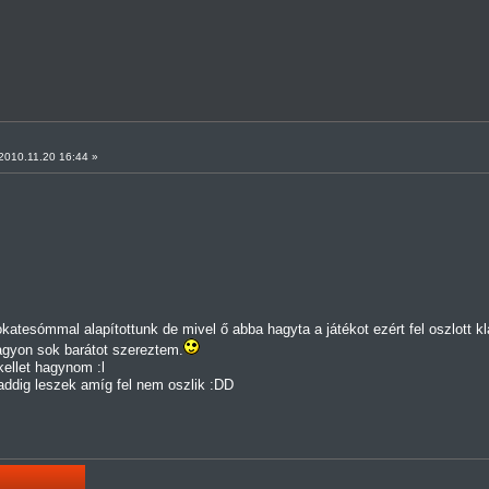
010.11.20 16:44 »
katesómmal alapítottunk de mivel ő abba hagyta a játékot ezért fel oszlott kl
agyon sok barátot szereztem.
kellet hagynom :l
addig leszek amíg fel nem oszlik :DD