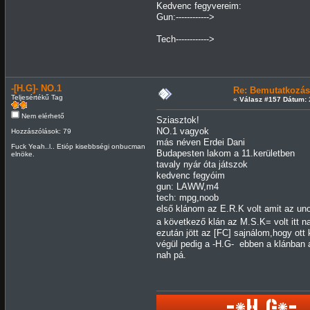
Kedvenc fegyvereim:
Gun:------------>
Tech------------>
-[H.G]- NO.1
Re: Bemutatkozás
Teljesértékű Tag
«
Válasz #157 Dátum:
2
Nem elérhető
Sziasztok!
NO.1 vagyok
Hozzászólások: 79
más néven Erdei Dani
Fuck Yeah..l.. Etióp kisebbségi onbucman
Budapesten lakom a 11.kerületben
elnöke.
tavaly nyár óta játszok
kedvenc fegyóim
gun: LAWW,m4
tech: mpg,noob
első klánom az E.R.K volt amit az uno
a következő klán az M.S.K= volt itt n
ezután jött az [FC] sajnálom,hogy ott 
végül pedig a -H.G- ebben a klánban 
nah pá.