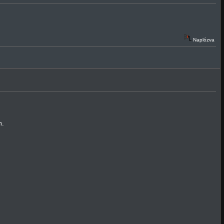
Naplózva
m.