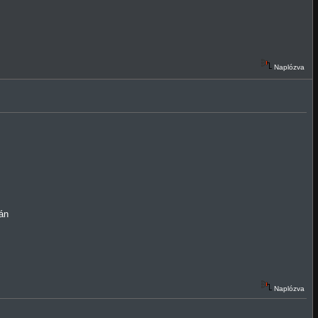
Naplózva
án
Naplózva