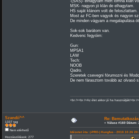
-(SAS)- elhagytam mert lomha klán vol
MSK- nagyon jó klán de elhagytam.
HS saját klánom volt de feloszlattam.
Most az FC-ben vagyok és nagyon sz
De minden vágyam a megalapulása óta 
Sok-sok barátom van.
Kedvenc fegyóim:
Gun:
MP5A1
LAW
Tech:
NOOB
Qadro.
Szeretek csevegni fórumozni és Modol
De nem fárasztom tovább az olvasó sz
<br /><br />Az élet akkor jó ha használják!<br />
Szandií^^
Re: Bemutatkozás
1337 tag
«
Válasz #160 Dátum:
2
Nem elérhető
Idézetet írta: (-PRO-) Kungfus - 2010.10.26 20
Hozzászólások: 277