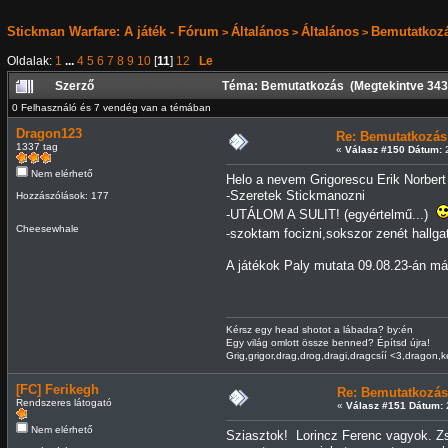
Stickman Warfare: A játék - Fórum
Általános
Általános
Bemutatkoz
>
>
>
Oldalak:
1
...
4
5
6
7
8
9
10
[
11
]
12
Le
Szerző
Téma: Bemutatkozás (Megtekintve 343
0 Felhasználó és 7 vendég van a témában
Dragon123
Re: Bemutatkozás
1337 tag
«
Válasz #150 Dátum:
2
Nem elérhető
Helo a nevem Grigorescu Erik Norbert
-Szeretek Stickmanozni
Hozzászólások: 177
-UTÁLOM A SULIT! (egyértelmű...)
Cheesewhale
-szoktam focizni,sokszor zenét hallga
A játékok Paly mutata 09.08.23-án má
Kérsz egy head shotot a lábadra? by:én
Egy világ omlott össze benned? Építsd újra!
Grig,grigor,drag,drog,dragi,dragcsíí <3,dragon,k
[FC] Ferikegh
Re: Bemutatkozás
Rendszeres látogató
«
Válasz #151 Dátum:
2
Nem elérhető
Sziasztok! Lorincz Ferenc vagyok. Z