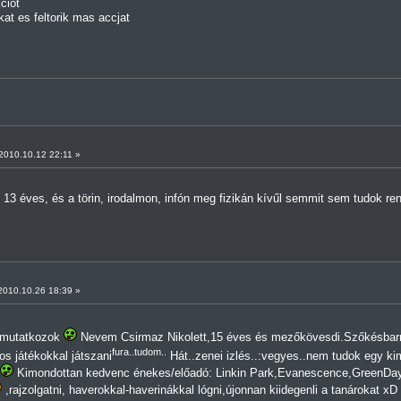
ciot
at es feltorik mas accjat
010.10.12 22:11 »
13 éves, és a törin, irodalmon, infón meg fizikán kívűl semmit sem tudok r
010.10.26 18:39 »
bemutatkozok
Nevem Csirmaz Nikolett,15 éves és mezőkövesdi.Szőkésbarna
fura..tudom..
s játékokkal játszani
Hát..zenei izlés..:vegyes..nem tudok egy ki
Kimondottan kedvenc énekes/előadó: Linkin Park,Evanescence,GreenDay,
,rajzolgatni, haverokkal-haverinákkal lógni,újonnan kiidegenli a tanárokat xD 