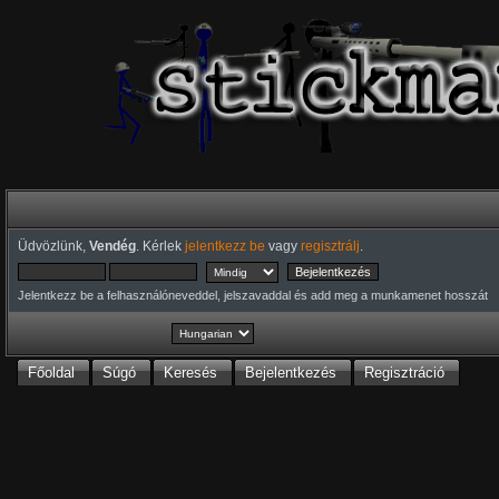
Üdvözlünk,
Vendég
. Kérlek
jelentkezz be
vagy
regisztrálj
.
Jelentkezz be a felhasználóneveddel, jelszavaddal és add meg a munkamenet hosszát
Főoldal
Súgó
Keresés
Bejelentkezés
Regisztráció