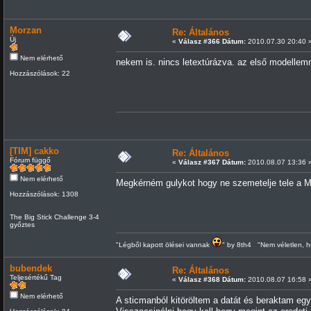
Morzan
Re: Általános
Új
«
Válasz #366 Dátum:
2010.07.30 20:40 
Nem elérhető
nekem is. nincs letextúrázva. az első modellemné
Hozzászólások: 22
[TIM] cakko
Re: Általános
Fórum függő
«
Válasz #367 Dátum:
2010.08.07 13:36 
Nem elérhető
Megkérném gulykot hogy ne szemetelje tele a
Hozzászólások: 1308
The Big Stick Challenge 3-4
győztes
"Légből kapott ölései vannak
" by 8th4 "Nem véletlen, h
bubendek
Re: Általános
Teljesértékű Tag
«
Válasz #368 Dátum:
2010.08.07 16:58 
Nem elérhető
A sticmanból kitöröltem a datát és beraktam e