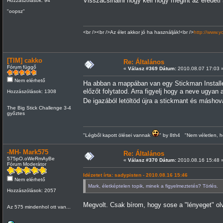
Visszacsinálni hogy kell hogy megint az eredeti 
Hozzászólások: 94
"oopsz"
<br /><br />Az élet akkor jó ha használják!<br />
http://www.
[TIM] cakko
Re: Általános
Fórum függő
«
Válasz #369 Dátum:
2010.08.07 17:03 
Nem elérhető
Ha abban a mappában van egy Stickman Installer
előzőt folytatod. Arra figyelj hogy a neve ugyan a
Hozzászólások: 1308
De igazából letöltöd újra a stickmant és másho
The Big Stick Challenge 3-4
győztes
"Légből kapott ölései vannak
" by 8th4 "Nem véletlen, h
-MH- Mark575
Re: Általános
575pO.oWeRmAyBe
«
Válasz #370 Dátum:
2010.08.16 15:48 
Fórum Moderátor
Idézetet írta: sadypisten - 2010.08.16 15:46
Nem elérhető
Mark, életképtelen topik, minek a figyelmeztetés? Törlés.
Hozzászólások: 2057
Megvolt. Csak bírom, hogy sose a "lényeget" ol
Az 575 mindenhol ott van...