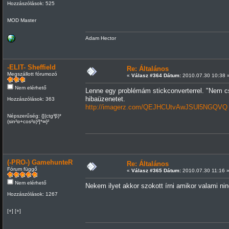
Hozzászólások: 525
MOD Master
Adam Hector
-ELIT- Sheffield
Re: Általános
Megszállott fórumozó
«
Válasz #364 Dátum:
2010.07.30 10:38 
Nem elérhető
Lenne egy problémám stickconverterrel. "Nem csi
hibaüzenetet.
Hozzászólások: 363
http://imagerz.com/QEJHCUtvAwJSUl5NGQVQ
Népszerűség: {[(ctg³β)*
(sin²α+cos²α)²]*∞}²
(-PRO-) GamehunteR
Re: Általános
Fórum függő
«
Válasz #365 Dátum:
2010.07.30 11:16 
Nem elérhető
Nekem ilyet akkor szokott írni amikor valami nin
Hozzászólások: 1267
[+] [+]