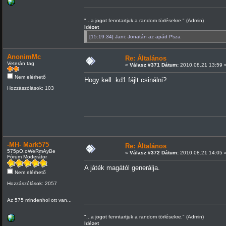
"...a jogot fenntartjuk a random törlésekre." (Admin)
Idézet
[15:19:34] Jani: Jonatán az apád f*sza
AnonimMc
Re: Általános
Veterán tag
«
Válasz #371 Dátum:
2010.08.21 13:59 
Nem elérhető
Hogy kell .kd1 fájlt csinálni?
Hozzászólások: 103
-MH- Mark575
Re: Általános
575pO.oWeRmAyBe
«
Válasz #372 Dátum:
2010.08.21 14:05 
Fórum Moderátor
A játék magától generálja.
Nem elérhető
Hozzászólások: 2057
Az 575 mindenhol ott van...
"...a jogot fenntartjuk a random törlésekre." (Admin)
Idézet