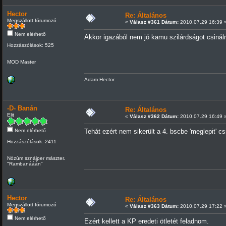
Hector
Re: Általános
Megszállott fórumozó
«
Válasz #361 Dátum:
2010.07.29 16:39 
Nem elérhető
Akkor igazából nem jó kamu szilárdságot csiná
Hozzászólások: 525
MOD Master
Adam Hector
-D- Banán
Re: Általános
Elit
«
Válasz #362 Dátum:
2010.07.29 16:49 
Nem elérhető
Tehát ezért nem sikerült a 4. bscbe 'meglepit' cs
Hozzászólások: 2411
Nózúm sznájper mászter.
"Rambanááán"
Hector
Re: Általános
Megszállott fórumozó
«
Válasz #363 Dátum:
2010.07.29 17:22 
Nem elérhető
Ezért kellett a KP eredeti ötletét feladnom.