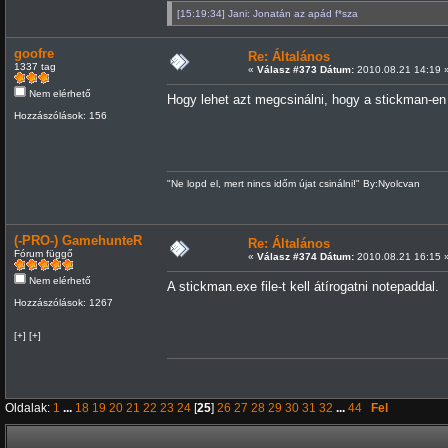
[15:19:34] Jani: Jonatán az apád f*sza
goofre
Re: Általános
1337 tag
«
Válasz #373 Dátum:
2010.08.21 14:19 
Nem elérhető
Hogy lehet azt megcsinálni, hogy a stickman-en 
Hozzászólások: 156
"Ne lopd el, mert nincs időm újat csinálni!" By:Nyolcvan
(-PRO-) GamehunteR
Re: Általános
Fórum függő
«
Válasz #374 Dátum:
2010.08.21 16:15 
Nem elérhető
A stickman.exe file-t kell átírogatni notepaddal.
Hozzászólások: 1267
[+] [+]
Oldalak:
1
...
18
19
20
21
22
23
24
[
25
]
26
27
28
29
30
31
32
...
44
Fel