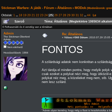
Stickman Warfare: A játék - Fórum
Általános
MODok
>
>
(Moderátorok:
gre
Oldalak:
1
...
18
19
20
21
22
23
24
[
25
]
26
27
28
29
30
31
32
...
44
Le
Szerző
Téma: Általános (Megtekintve 1065634 alkalo
0 Felhasználó és 4 vendég van a témában
Admin
Re: Általános
The Stickman-Überlord
«
Válasz #360 Dátum:
2010.07.29 15:05 
Admin
FONTOS
Nem elérhető
Hozzászólások: 1984
A szilárdsági adatok nem konkrétan a szilárdság
Azt tárolja el minden pontra, hogy melyik polyk
csak ezeket a polykat nézi meg, hogy ütközöl-e 
polykat néz meg, a közelieket meg nem, stb. Ug
nem lesz szilárd.
"Admin olyan kemény, hogy még a 8ast is headshotolta a 