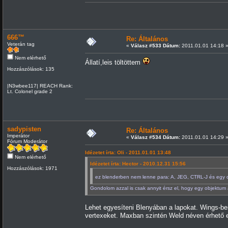
666™
Re: Általános
Veterán tag
«
Válasz #533 Dátum:
2011.01.01 14:18 
Nem elérhető
Állatí,leis töltöttem
Hozzászólások: 135
|N3wbee117| REACH Rank:
Lt. Colonel grade 2
sadypisten
Re: Általános
Imperátor
«
Válasz #534 Dátum:
2011.01.01 14:29 
Fórum Moderátor
Idézetet írta: Oli - 2011.01.01 13:48
Nem elérhető
Idézetet írta: Hector - 2010.12.31 15:56
Hozzászólások: 1971
ez blenderben nem lenne para: A, JEG, CTRL-J és egy
Gondolom azzal is csak annyit érsz el, hogy egy objektu
Lehet egyesíteni Blenyában a lapokat. Wings-be
vertexeket. Maxban szintén Weld néven érhető e