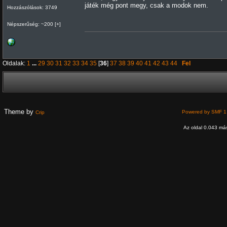
játék még pont megy, csak a modok nem.
Hozzászólások: 3749
Népszerűség: ~200 [+]
Oldalak:
1
...
29
30
31
32
33
34
35
[
36
]
37
38
39
40
41
42
43
44
Fel
Theme by
Powered by SMF 1
Crip
Az oldal 0.043 más