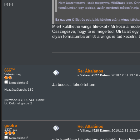
Nem átszerkesztve, csak megnyitva MilkShape-ben. Onn
[+] [+]
formátumban egy topicba, aztán mindenki módosíthatja 
Ez nagyon jó 5let,és oda bárki küldhet utána wings fájlok
Miért küldhetne wings file-okat? Mi köze a mode
Összegezve, hogy te is megértsd: Oli talált egy 
olyan formátumba ami8t a wings is tud kezelni. E
666™
Re: Általános
Veterán tag
«
Válasz #527 Dátum:
2010.12.31 13:19 
Nem elérhető
Ja boccs...félreértettem.
Hozzászólások: 135
|N3wbee117| REACH Rank:
Lt. Colonel grade 2
goofre
Re: Általános
1337 tag
«
Válasz #528 Dátum:
2010.12.31 13:25 
Nem elérhető
már korábban felvetettem az ötletét, hogy legyen 