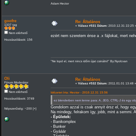
Adam Hector
goofre
Re: Általános
1337 tag
«
Válasz #531 Dátum:
2010.12.31 22:25 
Nem elérhető
ezért nem szeretem énse a .x fájlokat, mert neh
Hozzászólások: 156
"Ne lopd el, mert nincs időm újat csinálni!" By:Nyolcvan
Oli
Re: Általános
Fórum Moderátor
«
Válasz #532 Dátum:
2011.01.01 13:48 
Nem elérhető
Idézetet írta: Hector - 2010.12.31 15:56
Hozzászólások: 3749
ez blenderben nem lenne para: A, JEG, CTRL-J és egy o
Gondolom azzal is csak annyit érsz el, hogy e
Népszerűség: ~200 [+]
Na mindegy, felrakom így, jobb, mint a semmi. 
- Épületek:
- Banikomplex
- Bunker
- Gyááár