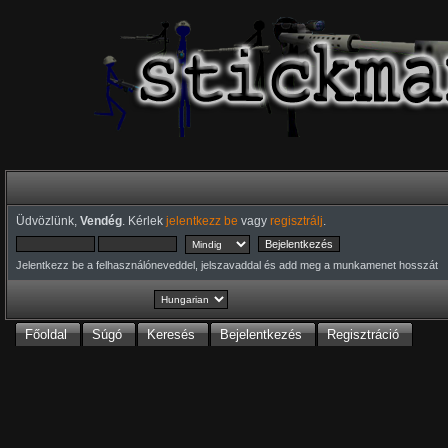
Üdvözlünk,
Vendég
. Kérlek
jelentkezz be
vagy
regisztrálj
.
Jelentkezz be a felhasználóneveddel, jelszavaddal és add meg a munkamenet hosszát
Főoldal
Súgó
Keresés
Bejelentkezés
Regisztráció