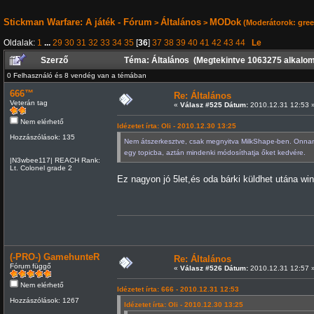
Stickman Warfare: A játék - Fórum
Általános
MODok
>
>
(Moderátorok:
gre
Oldalak:
1
...
29
30
31
32
33
34
35
[
36
]
37
38
39
40
41
42
43
44
Le
Szerző
Téma: Általános (Megtekintve 1063275 alkalo
0 Felhasználó és 8 vendég van a témában
666™
Re: Általános
Veterán tag
«
Válasz #525 Dátum:
2010.12.31 12:53 
Nem elérhető
Idézetet írta: Oli - 2010.12.30 13:25
Hozzászólások: 135
Nem átszerkesztve, csak megnyitva MilkShape-ben. Onnan
egy topicba, aztán mindenki módosíthatja őket kedvére.
|N3wbee117| REACH Rank:
Lt. Colonel grade 2
Ez nagyon jó 5let,és oda bárki küldhet utána wi
(-PRO-) GamehunteR
Re: Általános
Fórum függő
«
Válasz #526 Dátum:
2010.12.31 12:57 
Nem elérhető
Idézetet írta: 666 - 2010.12.31 12:53
Hozzászólások: 1267
Idézetet írta: Oli - 2010.12.30 13:25