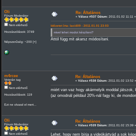
Oli
Re: Általános
Fórum Moderátor
«
Válasz #537 Dátum:
2011.01.02 11:11 »
Nem elérhető
Idézetet írta: laci409 - 2011.01.01 23:03
Hozzászólások: 3749
mivel lehet modot készíteni?
Attól függ mit akarsz módosítani.
Népszerűség: ~200 [+]
m4rcee
Re: Általános
Veterán tag
«
Válasz #538 Dátum:
2011.01.02 13:52 
Nem elérhető
miért van vaz hogy akármelyik moddal játszok, kif
Hozzászólások: 119
(az omodnál például 20%-nál fagy ki, de mond
Ezt ne olvasd el mert...
Oli
Re: Általános
Fórum Moderátor
«
Válasz #539 Dátum:
2011.01.02 15:39 
Nem elérhető
Lehet, hogy nem bírja a videókártyád a sok képet