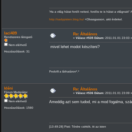
'Ha a világ hátat fordít neked, fordíts te is hátat a világnak!' 
http://sadypisten.blog.hu/
<Olvasgasson, akit érdekel.
laci409
Re: Általános
Rendszeres látogató
«
Válasz #535 Dátum:
2011.01.01 23:03 
Nem elérhető
mivel lehet modot készíteni?
Hozzászólások: 31
Pedofil a láthatáron*.*
kléni
Re: Általános
Fórum Moderátor
«
Válasz #536 Dátum:
2011.01.01 23:09 
Nem elérhető
Ameddig azt sem tudod, mi a mod fogalma, sz
Hozzászólások: 1580
[13:49:28] Pisti: Térdre csirkék, itt az isten