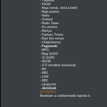
- Téglaház
- Kikötő
- Maja romok, mind a kettő
- Maja piramis
- Nafta
- Outland
- Radio Tower
- Kis piramis
- Bástya
- Fantasy Torony
- Bani fém tornya
- Világítótorony
- Fegyverek:
- MPG
- Régi QUAD
- Új QUAD
- NOOB
- X72 (mindkét textúrával)
- M4
- M82
- LAW
- M82
- Lángszóró
- Járművek
LETÖLTÉS
Beraktam a Letöltenivalók topicba is.