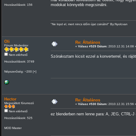
modokat könnyebb megcsinálni.
Hozzászólások: 156
"Ne lopd el, mert nincs időm újat csinálni!" By:Nyolcvan
Oli
Re: Általános
Fórum Moderátor
«
Válasz #529 Dátum:
2010.12.31 14:08 
Nem elérhető
Szórakoztam kicsit ezzel a konverterrel, és ráj
Hozzászólások: 3749
Népszerűség: ~200 [+]
Hector
Re: Általános
Megszállott fórumozó
«
Válasz #530 Dátum:
2010.12.31 15:56 
Nem elérhető
ez blenderben nem lenne para: A, JEG, CTRL-J
Hozzászólások: 525
MOD Master