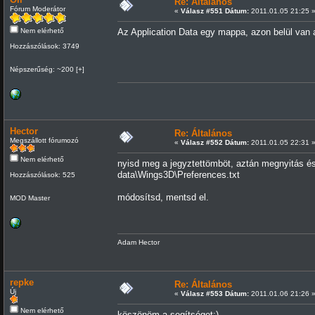
Re: Általános
Fórum Moderátor
«
Válasz #551 Dátum:
2011.01.05 21:25 
Nem elérhető
Az Application Data egy mappa, azon belül van 
Hozzászólások: 3749
Népszerűség: ~200 [+]
Hector
Re: Általános
Megszállott fórumozó
«
Válasz #552 Dátum:
2011.01.05 22:31 
Nem elérhető
nyisd meg a jegyztettömböt, aztán megnyitás és
data\Wings3D\Preferences.txt
Hozzászólások: 525
módosítsd, mentsd el.
MOD Master
Adam Hector
repke
Re: Általános
Új
«
Válasz #553 Dátum:
2011.01.06 21:26 
Nem elérhető
köszönöm a segítséget:)