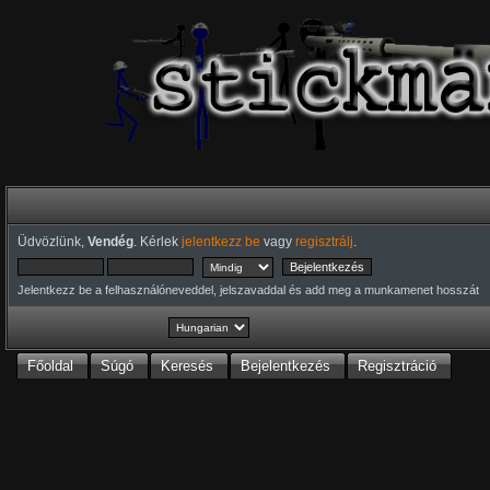
Üdvözlünk,
Vendég
. Kérlek
jelentkezz be
vagy
regisztrálj
.
Jelentkezz be a felhasználóneveddel, jelszavaddal és add meg a munkamenet hosszát
Főoldal
Súgó
Keresés
Bejelentkezés
Regisztráció