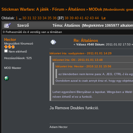
Stickman Warfare: A játék - Fórum
Általános
MODok
>
>
(Moderátorok:
gre
Oldalak:
1
...
30
31
32
33
34
35
36
[
37
]
38
39
40
41
42
43
44
Le
Szerző
Téma: Általános (Megtekintve 1065977 alkalo
0 Felhasználó és 4 vendég van a témában
Hector
Re: Általános
Megszállott fórumozó
«
Válasz #540 Dátum:
2011.01.02 17:53 
Nem elérhető
Idézetet írta: sadypisten - 2011.01.01 14:29
Hozzászólások: 525
Idézetet írta: Oli - 2011.01.01 13:48
Idézetet írta: Hector - 2010.12.31 15:56
MOD Master
ez blenderben nem lenne para: A, JEG, CTRL-J és e
Gondolom azzal is csak annyit érsz el, hogy egy objek
Lehet egyesíteni Blenyában a lapokat. Wings-ben a Weld k
néven érhető el ez a funkció.
Ja Remove Doubles funkció.
Adam Hector