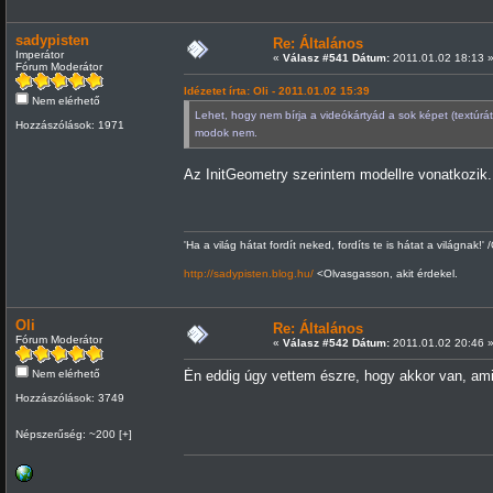
sadypisten
Re: Általános
Imperátor
«
Válasz #541 Dátum:
2011.01.02 18:13 
Fórum Moderátor
Idézetet írta: Oli - 2011.01.02 15:39
Nem elérhető
Lehet, hogy nem bírja a videókártyád a sok képet (textúrá
Hozzászólások: 1971
modok nem.
Az InitGeometry szerintem modellre vonatkozik.
'Ha a világ hátat fordít neked, fordíts te is hátat a világnak!' 
http://sadypisten.blog.hu/
<Olvasgasson, akit érdekel.
Oli
Re: Általános
Fórum Moderátor
«
Válasz #542 Dátum:
2011.01.02 20:46 
Nem elérhető
Én eddig úgy vettem észre, hogy akkor van, amik
Hozzászólások: 3749
Népszerűség: ~200 [+]