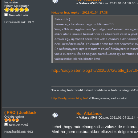
Imperátor
«
Válasz #545 Dátum:
2011.01.04 18:06 
Fórum Moderátor
Idézetet írta: repke - 2011.01.04 17:38
Nem elérhető
Sziasztok:)
Hozzászólások: 1971
Lenne egy hatalmas nagy problémám:SS
Wings 3d-ben ügyködtem "próbálgattam" ezt-azt, és egys
akkor utána sikerült beleraknom az elkészitett várat a j
Amikor egy új modelt szerettem volna csinálni akkor amiko
neki..nemértem miért. és emiatt nemis tudtam semmiféle má
És akárhányszor ujra letöltöttem és akűárhányszor letakari
volt a cuccon:S és ez nagyon zavaró...mert igy nemtudok 
válaszotokat elöreis köszönöm:)
http://sadypisten.blog.hu/2010/07/26/title_15710
'Ha a világ hátat fordít neked, fordíts te is hátat a világnak!' 
http://sadypisten.blog.hu/
<Olvasgasson, akit érdekel.
(-PRO-) JoeBlack
Re: Általános
Örökös online
«
Válasz #546 Dátum:
2011.01.04 21:14 
Nem elérhető
Lehet ,hogy már elhangzott a válasz de mikorra
Mert ha ,nem sokára akkor elkezdek dolgozni 
Hozzászólások: 603