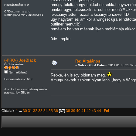
amúgy találtam egy sokkal de sokkal egyszerűb
Hozzászólások: 9
amikor ugye felcsúszik az outliner menü?! akko
C:\Documents and
lekicsinyítettem azzal a kicsinyítő izével!!:D
Settings\Admin\Asztal\Kép1
úgy hagytam és amikor a wingset újra elindítot
outliner menüt!!:)
remélem ha van másnak ilyen problémája akkor ma
üdv : repke
(-PRO-) JoeBlack
Re: Általános
Örökös online
«
Válasz #554 Dátum:
2011.01.06 21:39 
Nem elérhető
Repke, én is így oldottam meg.
Hozzászólások: 603
Amúgy nektek szokott olyan lenni ,hogy a Wings 
Joe, kárhozatos bálványimádó
pápista! by:JEL úr
Oldalak:
1
...
30
31
32
33
34
35
36
[
37
]
38
39
40
41
42
43
44
Fel