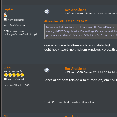
repke
Re: Általános
Új
«
Válasz #549 Dátum:
2011.01.05 20:20 
Nem elérhető
Idézetet írta: Oli - 2011.01.05 20:07
Hozzászólások: 9
Nagyon sokat szoptam ezzel én is már. Ha Vistád/Win7
C:\Documents and
settings\NEVED\Application Data\Wings3D), és ott találni f
Settings\Admin\Asztal\Kép1
pozícióját tartalmazó részt, és töröld ki/írd át. Ja, és ez 
asjnos én nem találtam application data fáljt:S
leeht hogy azért mert nekem windows xp death e
kléni
Re: Általános
Fórum Moderátor
«
Válasz #550 Dátum:
2011.01.05 20:24 
Nem elérhető
Lehet azért nem találod a fájlt, mert ez, amit ol
Hozzászólások: 1580
[13:49:28] Pisti: Térdre csirkék, itt az isten
Oli