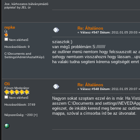
Joe, kárhozatos bálványimádó
pápista! by:JEL úr
repke
Re: Általános
Új
«
Válasz #547 Dátum:
2011.01.05 20:03 
Nem elérhető
sziasztok:)
van még1 problémám:S:///////
Hozzászólások: 9
az outliner menü nemtom hogy felcsuuszott az ab
C:\Documents and
sehogy nemtuom visszahozni hogy lássam...ujrain
Settings\Admin\Asztal\Kép1
ha valaki tudna segiteni kérema segitségét emrt
Oli
Re: Általános
Fórum Moderátor
«
Válasz #548 Dátum:
2011.01.05 20:07 
Nem elérhető
Nagyon sokat szoptam ezzel én is már. Ha Vi
asszem C:\Documents and settings\NEVED\Applicat
Hozzászólások: 3749
egészet, de inkább keresd meg benne az outliner a
mappa, szóval a címsorba írd be az útvonalat.
Népszerűség: ~200 [+]