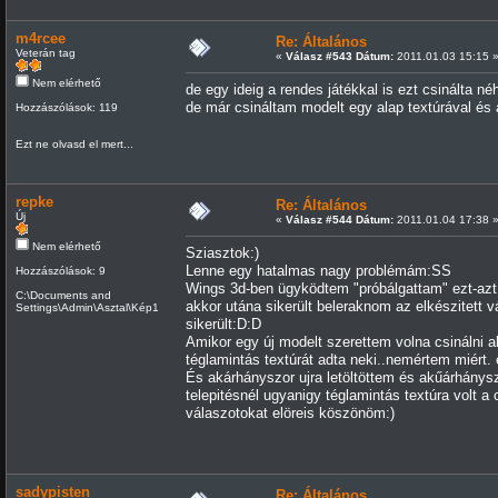
m4rcee
Re: Általános
Veterán tag
«
Válasz #543 Dátum:
2011.01.03 15:15 
Nem elérhető
de egy ideig a rendes játékkal is ezt csinálta né
de már csináltam modelt egy alap textúrával és a
Hozzászólások: 119
Ezt ne olvasd el mert...
repke
Re: Általános
Új
«
Válasz #544 Dátum:
2011.01.04 17:38 
Nem elérhető
Sziasztok:)
Lenne egy hatalmas nagy problémám:SS
Hozzászólások: 9
Wings 3d-ben ügyködtem "próbálgattam" ezt-az
C:\Documents and
akkor utána sikerült beleraknom az elkészitet
Settings\Admin\Asztal\Kép1
sikerült:D:D
Amikor egy új modelt szerettem volna csinálni 
téglamintás textúrát adta neki..nemértem miért
És akárhányszor ujra letöltöttem és akűárhányszo
telepitésnél ugyanigy téglamintás textúra volt 
válaszotokat elöreis köszönöm:)
sadypisten
Re: Általános