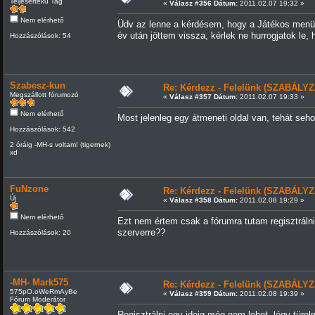
Teljesértékű Tag
«
Válasz #356 Dátum:
2011.02.07 19:32 »
Nem elérhető
Üdv az lenne a kérdésem, hogy a Játékos menüpon
év után jöttem vissza, kérlek ne hurrogjatok le,
Hozzászólások: 54
Szabesz-kun
Re: Kérdezz - Felelünk (SZABÁLYZ
Megszállott fórumozó
«
Válasz #357 Dátum:
2011.02.07 19:33 »
Nem elérhető
Most jelenleg egy átmeneti oldal van, tehát sehol
Hozzászólások: 542
2 óráig -MH-s voltam! (tigernek)
xd
FuNzone
Re: Kérdezz - Felelünk (SZABÁLYZ
Új
«
Válasz #358 Dátum:
2011.02.08 19:29 »
Nem elérhető
Ezt nem értem csak a fórumra tutam regisztráln
szerverre??
Hozzászólások: 20
-MH- Mark575
Re: Kérdezz - Felelünk (SZABÁLYZ
575pO.oWeRmAyBe
«
Válasz #359 Dátum:
2011.02.08 19:39 »
Fórum Moderátor
Regisztrálni egy ideig még nem lehet, légy türel