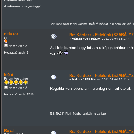
-FirePower- hűséges tagja!
"Aki meg akar tenni valamit, talál rá módot, aki nem, az talál
deluxor
Re: Kérdezz - Felelünk (SZABÁLYZ
Új
«
Válasz #354 Dátum:
2011.02.04 15:17 »
Nem elérhető
Azt kérdezném,hogy láttam a képgalériában,más:
Hozzászólások: 1
van?
kléni
Re: Kérdezz - Felelünk (SZABÁLYZ
Fórum Moderátor
«
Válasz #355 Dátum:
2011.02.04 15:21 »
Nem elérhető
Régebbi verzióban, ami jelenleg nem érhető el.
Hozzászólások: 1580
[13:49:28] Pisti: Térdre csirkék, itt az isten
Royal
Re: Kérdezz - Felelünk (SZABÁLYZ