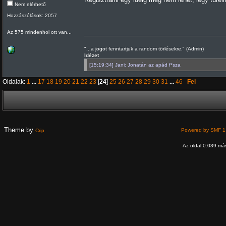
Nem elérhető
Hozzászólások: 2057
Az 575 mindenhol ott van...
"...a jogot fenntartjuk a random törlésekre." (Admin)
Idézet
[15:19:34] Jani: Jonatán az apád f*sza
Oldalak:
1
...
17
18
19
20
21
22
23
[
24
]
25
26
27
28
29
30
31
...
46
Fel
Theme by
Powered by SMF 1
Crip
Az oldal 0.039 más