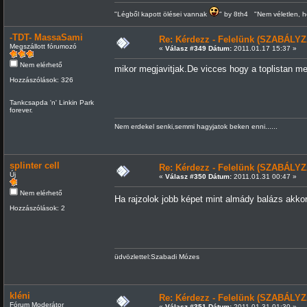
"Légből kapott ölései vannak
" by 8th4 "Nem véletlen, h
-TDT- MassaSami
Re: Kérdezz - Felelünk (SZABÁLYZ
Megszállott fórumozó
«
Válasz #349 Dátum:
2011.01.17 15:37 »
Nem elérhető
mikor megjavitjak.De vicces hogy a toplistan me
Hozzászólások: 326
Tankcsapda 'n' Linkin Park
forever.
Nem erdekel senki,semmi hagyjatok beken enni......
splinter cell
Re: Kérdezz - Felelünk (SZABÁLYZ
Új
«
Válasz #350 Dátum:
2011.01.31 00:47 »
Nem elérhető
Ha rajzolok jobb képet mint almády balázs akkor
Hozzászólások: 2
üdvözlettel:Szabadi Mózes
kléni
Re: Kérdezz - Felelünk (SZABÁLYZ
Fórum Moderátor
«
Válasz #351 Dátum:
2011.01.31 01:30 »