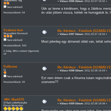
Teljesértékű Tag
«
Válasz #356 Dátum:
2011.02.07 19:32 »
Nem elérhető
Üdv az lenne a kérdésem, hogy a Játékos menüpon
év után jöttem vissza, kérlek ne hurrogjatok le,
Hozzászólások: 54
Szabesz-kun
Re: Kérdezz - Felelünk (SZABÁLYZ
Megszállott fórumozó
«
Válasz #357 Dátum:
2011.02.07 19:33 »
Nem elérhető
Most jelenleg egy átmeneti oldal van, tehát sehol
Hozzászólások: 542
2 óráig -MH-s voltam! (tigernek)
xd
FuNzone
Re: Kérdezz - Felelünk (SZABÁLYZ
Új
«
Válasz #358 Dátum:
2011.02.08 19:29 »
Nem elérhető
Ezt nem értem csak a fórumra tutam regisztráln
szerverre??
Hozzászólások: 20
-MH- Mark575
Re: Kérdezz - Felelünk (SZABÁLYZ
575pO.oWeRmAyBe
«
Válasz #359 Dátum:
2011.02.08 19:39 »
Fórum Moderátor
Regisztrálni egy ideig még nem lehet, légy türel