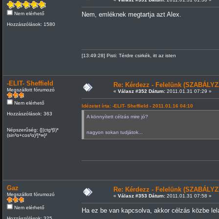
Nem elérhető
Nem, emléknek megtartja azt Alex.
Hozzászólások: 1580
[13:49:28] Pisti: Térdre csirkék, itt az isten
-ELIT- Sheffield
Re: Kérdezz - Felelünk (SZABÁLYZ
Megszállott fórumozó
«
Válasz #352 Dátum:
2011.01.31 07:29 »
Nem elérhető
Idézetet írta: -ELIT- Sheffield - 2011.01.16 04:10
Hozzászólások: 363
A könnyített célzás mire jó?
Népszerűség: {[(ctg³β)*
nagyon sokan tudjátok...
(sin²α+cos²α)²]*∞}²
Gaz
Re: Kérdezz - Felelünk (SZABÁLYZ
Megszállott fórumozó
«
Válasz #353 Dátum:
2011.01.31 07:58 »
Nem elérhető
Ha ez be van kapcsolva, akkor célzás közbe lela
Hozzászólások: 325