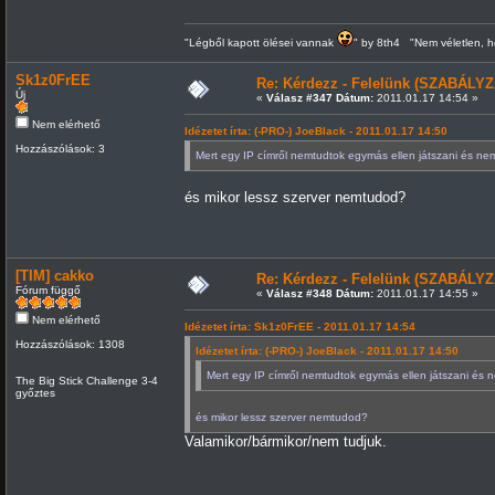
"Légből kapott ölései vannak
" by 8th4 "Nem véletlen, h
Sk1z0FrEE
Re: Kérdezz - Felelünk (SZABÁLYZ
Új
«
Válasz #347 Dátum:
2011.01.17 14:54 »
Nem elérhető
Idézetet írta: (-PRO-) JoeBlack - 2011.01.17 14:50
Hozzászólások: 3
Mert egy IP címről nemtudtok egymás ellen játszani és nem
és mikor lessz szerver nemtudod?
[TIM] cakko
Re: Kérdezz - Felelünk (SZABÁLYZ
Fórum függő
«
Válasz #348 Dátum:
2011.01.17 14:55 »
Nem elérhető
Idézetet írta: Sk1z0FrEE - 2011.01.17 14:54
Hozzászólások: 1308
Idézetet írta: (-PRO-) JoeBlack - 2011.01.17 14:50
Mert egy IP címről nemtudtok egymás ellen játszani és n
The Big Stick Challenge 3-4
győztes
és mikor lessz szerver nemtudod?
Valamikor/bármikor/nem tudjuk.