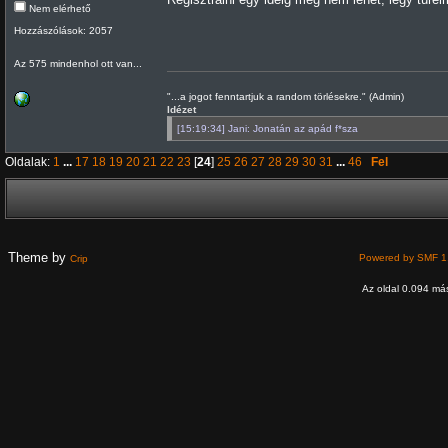
Nem elérhető
Hozzászólások: 2057
Az 575 mindenhol ott van...
"...a jogot fenntartjuk a random törlésekre." (Admin)
Idézet
[15:19:34] Jani: Jonatán az apád f*sza
Oldalak:
1
...
17
18
19
20
21
22
23
[
24
]
25
26
27
28
29
30
31
...
46
Fel
Theme by
Powered by SMF 1
Crip
Az oldal 0.094 más