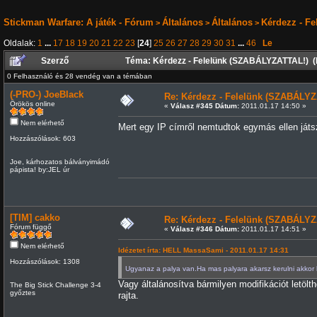
Stickman Warfare: A játék - Fórum
Általános
Általános
Kérdezz - F
>
>
>
Oldalak:
1
...
17
18
19
20
21
22
23
[
24
]
25
26
27
28
29
30
31
...
46
Le
Szerző
Téma: Kérdezz - Felelünk (SZABÁLYZATTAL!) (
0 Felhasználó és 28 vendég van a témában
(-PRO-) JoeBlack
Re: Kérdezz - Felelünk (SZABÁLYZ
Örökös online
«
Válasz #345 Dátum:
2011.01.17 14:50 »
Nem elérhető
Mert egy IP címről nemtudtok egymás ellen játs
Hozzászólások: 603
Joe, kárhozatos bálványimádó
pápista! by:JEL úr
[TIM] cakko
Re: Kérdezz - Felelünk (SZABÁLYZ
Fórum függő
«
Válasz #346 Dátum:
2011.01.17 14:51 »
Nem elérhető
Idézetet írta: HELL MassaSami - 2011.01.17 14:31
Hozzászólások: 1308
Ugyanaz a palya van.Ha mas palyara akarsz kerulni akkor 
Vagy általánosítva bármilyen modifikációt letöl
The Big Stick Challenge 3-4
győztes
rajta.