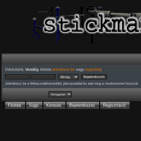
Üdvözlünk,
Vendég
. Kérlek
jelentkezz be
vagy
regisztrálj
.
Jelentkezz be a felhasználóneveddel, jelszavaddal és add meg a munkamenet hosszát
Főoldal
Súgó
Keresés
Bejelentkezés
Regisztráció