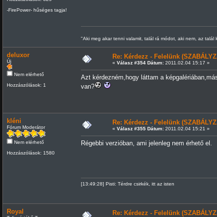
-FirePower- hűséges tagja!
"Aki meg akar tenni valamit, talál rá módot, aki nem, az talál
deluxor
Re: Kérdezz - Felelünk (SZABÁLYZ
Új
«
Válasz #354 Dátum:
2011.02.04 15:17 »
Nem elérhető
Azt kérdezném,hogy láttam a képgalériában,más:
Hozzászólások: 1
van?
kléni
Re: Kérdezz - Felelünk (SZABÁLYZ
Fórum Moderátor
«
Válasz #355 Dátum:
2011.02.04 15:21 »
Nem elérhető
Régebbi verzióban, ami jelenleg nem érhető el.
Hozzászólások: 1580
[13:49:28] Pisti: Térdre csirkék, itt az isten
Royal
Re: Kérdezz - Felelünk (SZABÁLYZ