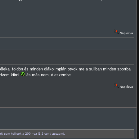
Naplózva
 éleka földön és minden diákolimpián otvok me a suliban minden sportba
dvem kiirni
és más nemjut eszembe
Naplózva
i sem kell sok a 200-hoz (1-2 centi asszem).