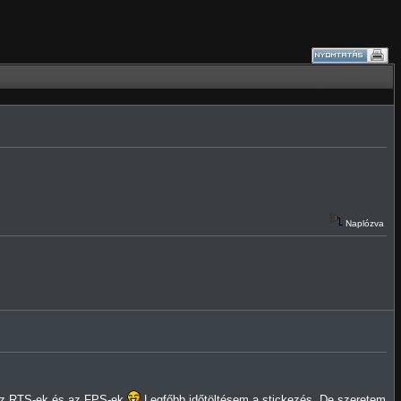
Naplózva
 az RTS-ek és az FPS-ek
Legfőbb időtöltésem a stickezés. De szeretem