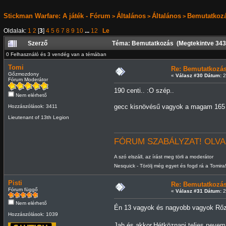
Stickman Warfare: A játék - Fórum
Általános
Általános
Bemutatkoz
>
>
>
Oldalak:
1
2
[
3
]
4
5
6
7
8
9
10
...
12
Le
Szerző
Téma: Bemutatkozás (Megtekintve 343
0 Felhasználó és 3 vendég van a témában
Tomi
Re: Bemutatkozá
Gőzmozdony
«
Válasz #30 Dátum:
2
Fórum Moderátor
190 centi.. :O szép..
Nem elérhető
gecc kisnövésű vagyok a magam 165 c
Hozzászólások: 3411
Lieutenant of 13th Legion
FÓRUM SZABÁLYZAT! OLVA
A szó elszáll, az írást meg törli a moderátor
Nesquick - Törölj még egyet és fogd rá a Tomira
Pisti
Re: Bemutatkozá
Fórum függő
«
Válasz #31 Dátum:
2
Nem elérhető
Én 13 vagyok és nagyobb vagyok Rőzi
Hozzászólások: 1039
Jah és akkor.Hétköznapi teljes neve