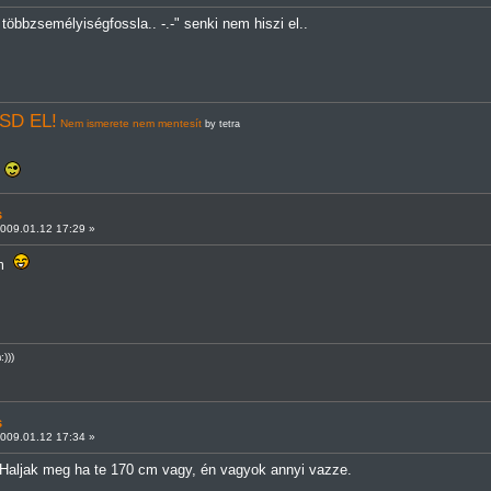
 többzsemélyiségfossla.. -.-" senki nem hiszi el..
SD EL!
Nem ismerete nem mentesít
by tetra
!
s
009.01.12 17:29 »
em
)))
s
009.01.12 17:34 »
? Haljak meg ha te 170 cm vagy, én vagyok annyi vazze.