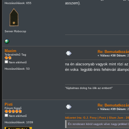
asszem).
Hozzászólások: 655
Server Robocop
Maxim
Re: Bemutatkozá
Teljesértékű Tag
«
Válasz #38 Dátum:
2
Nem elérhető
na én alacsonyab vagyok mint rözi az
Hozzászólások: 53
én voka legjobb énis fehérvári álam
"fájdalmas dolog ha ölik az embert!"
Pisti
Re: Bemutatkozá
Fórum függő
«
Válasz #39 Dátum:
2
Nem elérhető
Idézetet írta: G.J. Foxy | Foxx | Glam Jam - 2
Hozzászólások: 1039
Én rendesen körül vagyok véve nagy jetikkel 