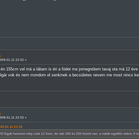
s
009.01.11 22:02 »
 én 155cm vel má a lábam is éri a födet me jomegnötem tavaj ota má 12 éve
polgár vok és nem mondom el senkinek a becsületes nevem me most nincs ke
s
009.01.11 22:52 »
009.01.11 21:19
XD Egyik haverom még csak 12 éves, de már 190 és 200 között van, a másik egyidős velem, ő nek