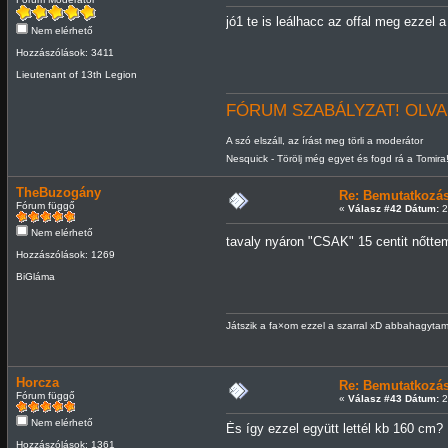
jó1 te is leálhacc az offal meg ezzel a
Nem elérhető
Hozzászólások: 3411
Lieutenant of 13th Legion
FÓRUM SZABÁLYZAT! OLVA
A szó elszáll, az írást meg törli a moderátor
Nesquick - Törölj még egyet és fogd rá a Tomira
TheBuzogány
Re: Bemutatkozá
Fórum függő
«
Válasz #42 Dátum:
2
Nem elérhető
tavaly nyáron "CSAK" 15 centit nőtt
Hozzászólások: 1269
BiGláma
Játszik a fa×om ezzel a szarral xD abbahagytam:
Horcza
Re: Bemutatkozá
Fórum függő
«
Válasz #43 Dátum:
2
Nem elérhető
És így ezzel együtt lettél kb 160 cm
Hozzászólások: 1361