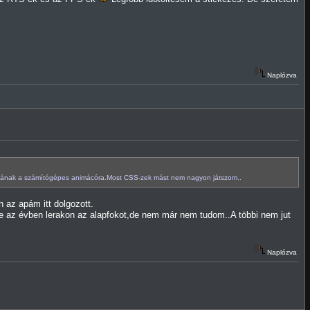
Naplózva
jának a számítógépes animácóra.Most CSS-zek mást nem nagyon játszom..
 az apám itt dolgozott.
bbe az évben lerakon az alapfokot,de nem már nem tudom..A többi nem jut
Naplózva