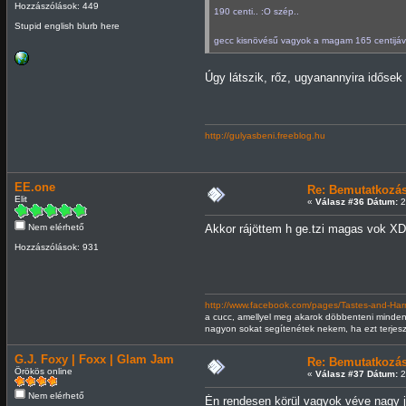
Hozzászólások: 449
190 centi.. :O szép..
Stupid english blurb here
gecc kisnövésű vagyok a magam 165 centijáv
Úgy látszik, rőz, ugyanannyira időse
http://gulyasbeni.freeblog.hu
EE.one
Re: Bemutatkozá
Elit
«
Válasz #36 Dátum:
2
Nem elérhető
Akkor rájöttem h ge.tzi magas vok XD
Hozzászólások: 931
http://www.facebook.com/pages/Tastes-and-H
a cucc, amellyel meg akarok döbbenteni mindenki
nagyon sokat segítenétek nekem, ha ezt terjes
G.J. Foxy | Foxx | Glam Jam
Re: Bemutatkozá
Örökös online
«
Válasz #37 Dátum:
2
Nem elérhető
Én rendesen körül vagyok véve nagy j