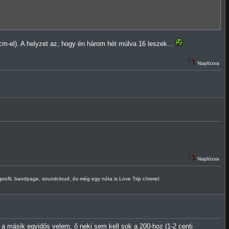
m-el). A helyzet az, hogy én három hét múlva 16 leszek...
Naplózva
Naplózva
B-profil, bandpage, soundcloud, és még egy nóta is Love Trip címmel.
 másik egyidős velem, ő neki sem kell sok a 200-hoz (1-2 centi