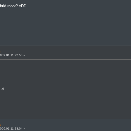
brid robot? xDD
s
009.01.11 22:53 »
 x)
knek.
s
009.01.11 23:04 »