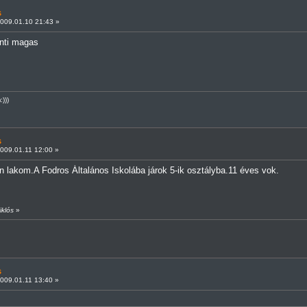
s
009.01.10 21:43 »
nti magas
)))
s
009.01.11 12:00 »
lakom.A Fodros Általános Iskolába járok 5-ik osztályba.11 éves vok.
iklós
»
s
009.01.11 13:40 »