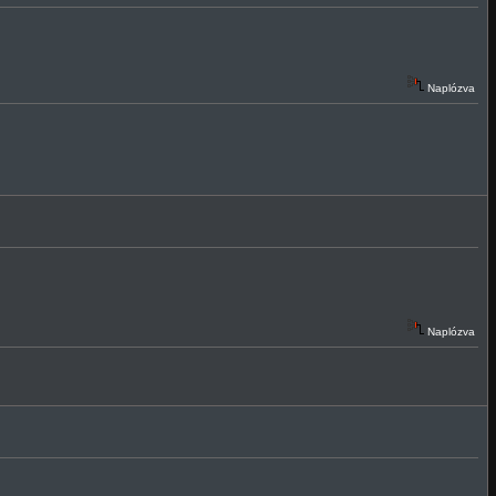
Naplózva
Naplózva