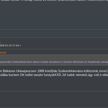
s
009.01.10 17:43 »
 23:40
(asszem)és Székesfehérváron lakom tovább tanulásom a Gorsium Müvészet és Szakközép Iskolá
em Békésen.Utána(asszem 1999 körül)Ide,Székesfehérvárra költöztünk,mivel,h
skolába keztem.Ott kellet tanulni furutyátXXD.Jól tudok németül,úgy volt,h e