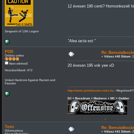
12 évesen 190 centi? Hormonkezelt hi
Sergeant of 13th Legion
"Alea iacta est."
POD
Re: Bemutatkozá
Örökös online
«
Válasz #40 Dátum:
2
Nem elérhető
20 évesen 195 vok yee xD
Hozzászólások: 672
United Hardcore Against Racism and
Fascism
http://www.paintmaster.extra.hu
- Megnézed!!!!
DJ + Bassdrum + Madness + MC =
Gabber
Fórum szabályzat:
Kötelező olvasmány gyereke
5letek FAQ
Tomi
Re: Bemutatkozá
Gőzmozdony
«
Válasz #41 Dátum:
2
Fórum Moderátor