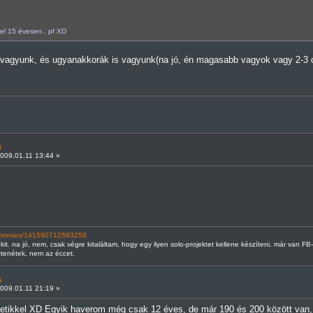
el 15 évesen.. pf XD
k vagyunk, és ugyanakkorák is vagyunk(na jó, én magasabb vagyok vagy 2-3 c
s
009.01.11 13:44 »
armonies/141590712593258
t. na jó, nem, csak végre kitaláltam, hogy egy ilyen solo-projektet kellene készíteni. már van F
ztenétek, nem az éccet.
s
009.01.11 21:19 »
etikkel XD Egyik haverom még csak 12 éves, de már 190 és 200 között van, a