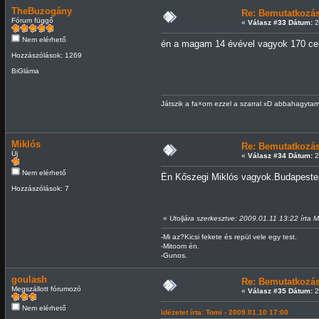
TheBuzogány
Re: Bemutatkozá
Fórum függő
«
Válasz #33 Dátum:
2
Nem elérhető
én a magam 14 évével vagyok 170 ce
Hozzászólások: 1269
BiGláma
Játszik a fa×om ezzel a szarral xD abbahagytam:
Miklós
Re: Bemutatkozá
Új
«
Válasz #34 Dátum:
2
Nem elérhető
Én Kőszegi Miklós vagyok.Budapesten 
Hozzászólások: 7
«
Utoljára szerkesztve: 2009.01.11 13:22 írta M
-Mi az?Kicsi fekete és repül vele egy test.
-Mitoom én.
-Gunos.
goulash
Re: Bemutatkozá
Megszállott fórumozó
«
Válasz #35 Dátum:
2
Nem elérhető
Idézetet írta: Tomi - 2009.01.10 17:00