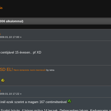
ás
006 alkalommal)
s
009.01.10 17:00 »
entijável 15 évesen.. pf XD
SD EL!
Nem ismerete nem mentesít
by tetra
!
s
009.01.10 17:22 »
nél ezek szerint a magam 167 centiméterével
m Szabó István. 4 hónap múlva 14 leszek, Debrecenben lakom. Kedvenceim