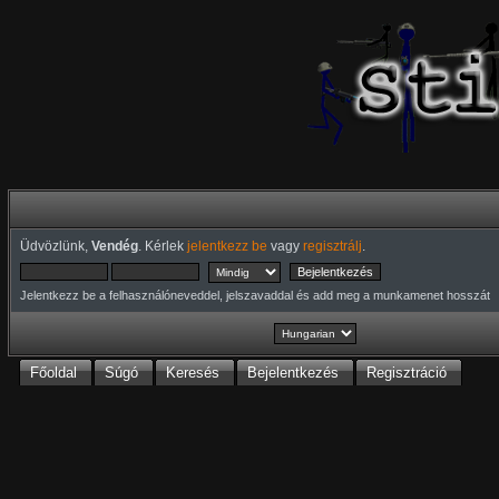
Üdvözlünk,
Vendég
. Kérlek
jelentkezz be
vagy
regisztrálj
.
Jelentkezz be a felhasználóneveddel, jelszavaddal és add meg a munkamenet hosszát
Főoldal
Súgó
Keresés
Bejelentkezés
Regisztráció