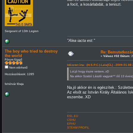
a focit, a kosárlabdát, a teniszt.
Sergeant of 13th Legion
"Alea iacta est."
The boy who tried to destroy
Re: Bemutatkozá
the world
«
Válasz #32 Dátum:
2
Fórum függő
Idézetet írta: -|H.S.P.C.|-Lala[CL] - 2009.01.08
Nem elérhető
Lol,jó hogy észre vettem..xD
Hozzászólások: 1285
Na akkor Szabó László vagyok^^ őő 13 éves
fehérvár l0wja
Na,jó akkor én is egészítek.: Születt
Az elsőt az István Király Általános I
eszembe..XD
ESL.EU
CSHU
EPHU
STEAM PROFIL