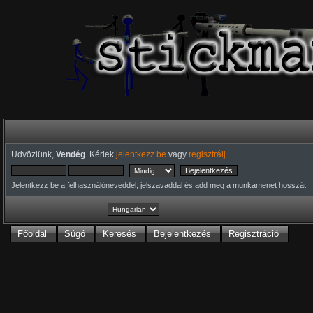
Üdvözlünk,
Vendég
. Kérlek
jelentkezz be
vagy
regisztrálj
.
Jelentkezz be a felhasználóneveddel, jelszavaddal és add meg a munkamenet hosszát
Főoldal
Súgó
Keresés
Bejelentkezés
Regisztráció