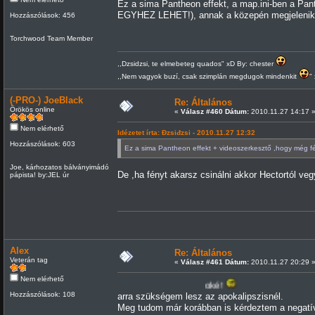
Ez a sima Pantheon effekt, a map.ini-ben a Pa
EGYHEZ LEHET!), annak a közepén megjelenik 
Hozzászólások: 456
Torchwood Team Member
,,Dzsidzsi, te elmebeteg quados" xD By: chester
,,Nem vagyok buzí, csak szimplán megdugok mindenkit
"
(-PRO-) JoeBlack
Re: Általános
Örökös online
«
Válasz #460 Dátum:
2010.11.27 14:17 
Nem elérhető
Idézetet írta: Đzsiđzsi - 2010.11.27 12:32
Hozzászólások: 603
Ez a sima Pantheon effekt + videoszerkesztő ,hogy még 
Joe, kárhozatos bálványimádó
De ,ha fényt akarsz csinálni akkor Hectortól ve
pápista! by:JEL úr
Alex
Re: Általános
Veterán tag
«
Válasz #461 Dátum:
2010.11.27 20:29 
Nem elérhető
oké!
Hozzászólások: 108
arra szükségem lesz az apokalipszisnél.
Meg tudom már korábban is kérdeztem a negatí