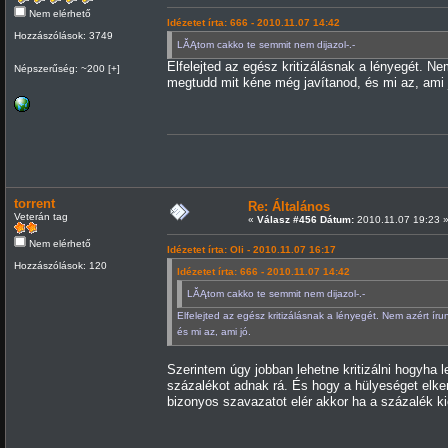
Nem elérhető
Idézetet írta: 666 - 2010.11.07 14:42
Hozzászólások: 3749
LĂĄtom cakko te semmit nem dijazol-.-
Elfelejted az egész kritizálásnak a lényegét. N
Népszerűség: ~200 [+]
megtudd mit kéne még javítanod, és mi az, ami 
torrent
Re: Általános
Veterán tag
«
Válasz #456 Dátum:
2010.11.07 19:23 
Nem elérhető
Idézetet írta: Oli - 2010.11.07 16:17
Hozzászólások: 120
Idézetet írta: 666 - 2010.11.07 14:42
LĂĄtom cakko te semmit nem dijazol-.-
Elfelejted az egész kritizálásnak a lényegét. Nem azért í
és mi az, ami jó.
Szerintem úgy jobban lehetne kritizálni hogyha 
százalékot adnak rá. És hogy a hülyeséget elke
bizonyos szavazatot elér akkor ha a százalék ki