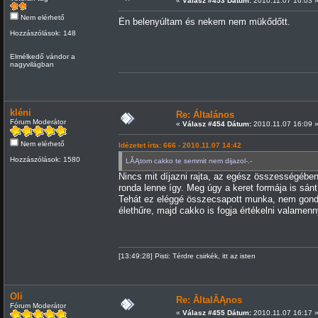
«
Válasz #453 Dátum:
2010.11.07 16:03 
Nem elérhető
Én belenyúltam és nekem nem mükődőtt.
Hozzászólások: 148
Elmélkedő vándor a
nagyvilágban
kléni
Re: Általános
Fórum Moderátor
«
Válasz #454 Dátum:
2010.11.07 16:09 
Nem elérhető
Idézetet írta: 666 - 2010.11.07 14:42
Hozzászólások: 1580
LĂĄtom cakko te semmit nem dijazol-.-
Nincs mit díjazni rajta, az egész összességében 
ronda lenne így. Meg úgy a keret formája is sán
Tehát ez eléggé összecsapott munka, nem gondol
élethűre, majd cakko is fogja értékelni valamenn
[13:49:28] Pisti: Térdre csirkék, itt az isten
Oli
Re: ĂltalĂĄnos
Fórum Moderátor
«
Válasz #455 Dátum:
2010.11.07 16:17 