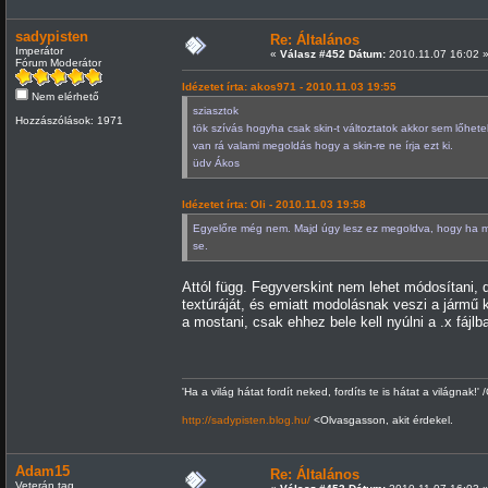
sadypisten
Re: Általános
Imperátor
«
Válasz #452 Dátum:
2010.11.07 16:02 
Fórum Moderátor
Idézetet írta: akos971 - 2010.11.03 19:55
Nem elérhető
sziasztok
Hozzászólások: 1971
tök szívás hogyha csak skin-t változtatok akkor sem lőhetek
van rá valami megoldás hogy a skin-re ne írja ezt ki.
üdv Ákos
Idézetet írta: Oli - 2010.11.03 19:58
Egyelőre még nem. Majd úgy lesz ez megoldva, hogy ha modo
se.
Attól függ. Fegyverskint nem lehet módosítani, 
textúráját, és emiatt modolásnak veszi a jármű 
a mostani, csak ehhez bele kell nyúlni a .x fáj
'Ha a világ hátat fordít neked, fordíts te is hátat a világnak!' 
http://sadypisten.blog.hu/
<Olvasgasson, akit érdekel.
Adam15
Re: Általános
Veterán tag