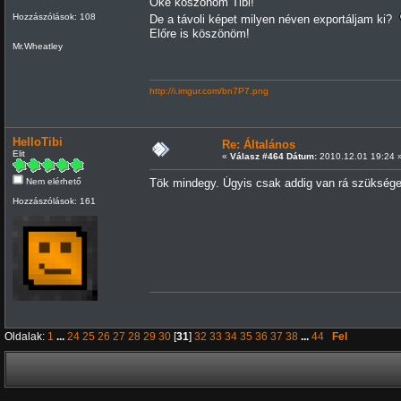
Oké köszönöm Tibi!
Hozzászólások: 108
De a távoli képet milyen néven exportáljam ki?
Előre is köszönöm!
Mr.Wheatley
http://i.imgur.com/bn7P7.png
HelloTibi
Re: Általános
Elit
«
Válasz #464 Dátum:
2010.12.01 19:24 
Nem elérhető
Tök mindegy. Úgyis csak addig van rá szükséged
Hozzászólások: 161
Oldalak:
1
...
24
25
26
27
28
29
30
[
31
]
32
33
34
35
36
37
38
...
44
Fel