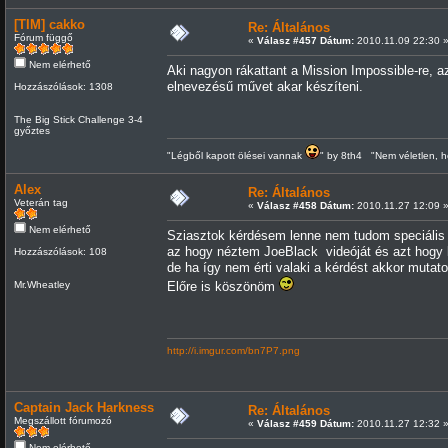
[TIM] cakko
Re: Általános
Fórum függő
«
Válasz #457 Dátum:
2010.11.09 22:30 
Nem elérhető
Aki nagyon rákattant a Mission Impossible-re, az
elnevezésű művet akar készíteni.
Hozzászólások: 1308
The Big Stick Challenge 3-4
győztes
"Légből kapott ölései vannak
" by 8th4 "Nem véletlen, h
Alex
Re: Általános
Veterán tag
«
Válasz #458 Dátum:
2010.11.27 12:09 
Nem elérhető
Sziasztok kérdésem lenne nem tudom speciális 
az hogy néztem JoeBlack videóját és azt hogy 
Hozzászólások: 108
de ha így nem érti valaki a kérdést akkor mutat
Mr.Wheatley
Előre is köszönöm
http://i.imgur.com/bn7P7.png
Captain Jack Harkness
Re: Általános
Megszállott fórumozó
«
Válasz #459 Dátum:
2010.11.27 12:32 
Nem elérhető