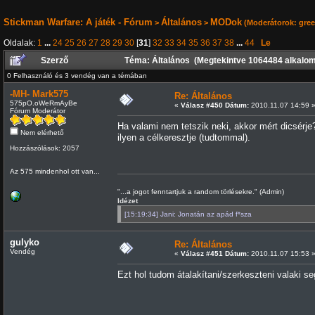
Stickman Warfare: A játék - Fórum
Általános
MODok
>
>
(Moderátorok:
gre
Oldalak:
1
...
24
25
26
27
28
29
30
[
31
]
32
33
34
35
36
37
38
...
44
Le
Szerző
Téma: Általános (Megtekintve 1064484 alkalo
0 Felhasználó és 3 vendég van a témában
-MH- Mark575
Re: Általános
575pO.oWeRmAyBe
«
Válasz #450 Dátum:
2010.11.07 14:59 
Fórum Moderátor
Ha valami nem tetszik neki, akkor mért dicsérje
Nem elérhető
ilyen a célkeresztje (tudtommal).
Hozzászólások: 2057
Az 575 mindenhol ott van...
"...a jogot fenntartjuk a random törlésekre." (Admin)
Idézet
[15:19:34] Jani: Jonatán az apád f*sza
gulyko
Re: Általános
Vendég
«
Válasz #451 Dátum:
2010.11.07 15:53 
Ezt hol tudom átalakítani/szerkeszteni valaki se