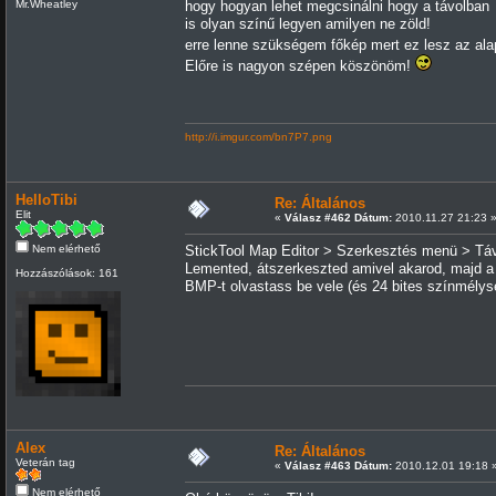
Mr.Wheatley
hogy hogyan lehet megcsinálni hogy a távolban
is olyan színű legyen amilyen ne zöld!
erre lenne szükségem főkép mert ez lesz az al
Előre is nagyon szépen köszönöm!
http://i.imgur.com/bn7P7.png
HelloTibi
Re: Általános
Elit
«
Válasz #462 Dátum:
2010.11.27 21:23 
Nem elérhető
StickTool Map Editor > Szerkesztés menü > Távo
Lemented, átszerkeszted amivel akarod, majd a T
Hozzászólások: 161
BMP-t olvastass be vele (és 24 bites színmélys
Alex
Re: Általános
Veterán tag
«
Válasz #463 Dátum:
2010.12.01 19:18 
Nem elérhető