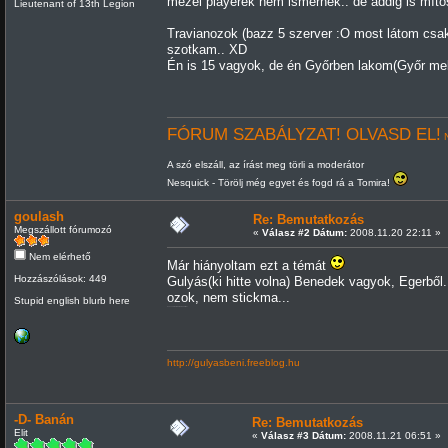
mezei playerek nem ismernek.. de addig is mít
Lieutenant of 13th Legion
Travianozok (bazz 5 szerver :O most látom cs
szotkam.. XD
Én is 15 vagyok, de én Győrben lakom(Győr mell
FÓRUM SZABÁLYZAT! OLVASD EL!
N
A szó elszáll, az írást meg törli a moderátor
Nesquick - Törölj még egyet és fogd rá a Tomira!
goulash
Re: Bemutatkozás
Megszállott fórumozó
«
Válasz #2 Dátum:
2008.11.20 22:11 »
Nem elérhető
Már hiányoltam ezt a témát
Hozzászólások: 449
Gulyás(ki hitte volna) Benedek vagyok, Egerbő
ozok, nem stickma...
Stupid english blurb here
az uccsót nem komolyan érteni
http://gulyasbeni.freeblog.hu
-D- Banán
Re: Bemutatkozás
Elit
«
Válasz #3 Dátum:
2008.11.21 06:51 »