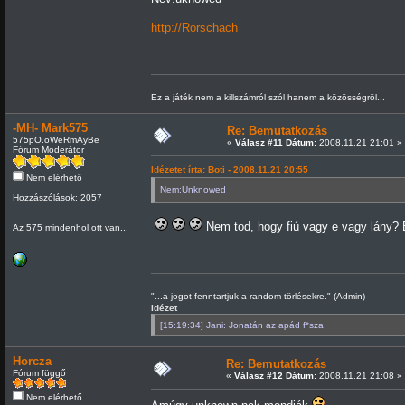
http://Rorschach
Ez a játék nem a killszámról szól hanem a közösségröl...
-MH- Mark575
Re: Bemutatkozás
575pO.oWeRmAyBe
«
Válasz #11 Dátum:
2008.11.21 21:01 »
Fórum Moderátor
Idézetet írta: Boti - 2008.11.21 20:55
Nem elérhető
Nem:Unknowed
Hozzászólások: 2057
Nem tod, hogy fiú vagy e vagy lány?
Az 575 mindenhol ott van...
"...a jogot fenntartjuk a random törlésekre." (Admin)
Idézet
[15:19:34] Jani: Jonatán az apád f*sza
Horcza
Re: Bemutatkozás
Fórum függő
«
Válasz #12 Dátum:
2008.11.21 21:08 »
Nem elérhető