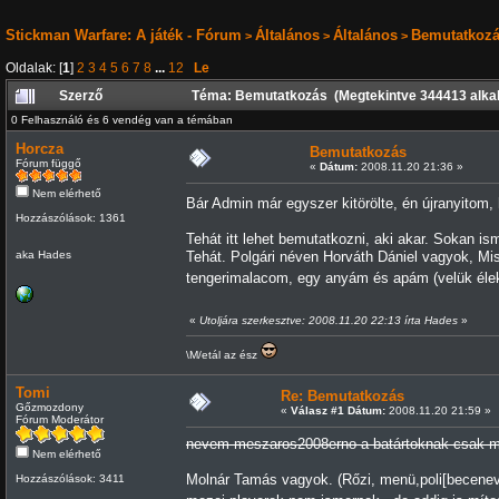
Stickman Warfare: A játék - Fórum
Általános
Általános
Bemutatkoz
>
>
>
Oldalak: [
1
]
2
3
4
5
6
7
8
...
12
Le
Szerző
Téma: Bemutatkozás (Megtekintve 344413 alka
0 Felhasználó és 6 vendég van a témában
Horcza
Bemutatkozás
Fórum függő
«
Dátum:
2008.11.20 21:36 »
Nem elérhető
Bár Admin már egyszer kitörölte, én újranyitom
Hozzászólások: 1361
Tehát itt lehet bemutatkozni, aki akar. Sokan i
aka Hades
Tehát. Polgári néven Horváth Dániel vagyok, Mi
tengerimalacom, egy anyám és apám (velük éle
«
Utoljára szerkesztve: 2008.11.20 22:13 írta Hades
»
\M/etál az ész
Tomi
Re: Bemutatkozás
Gőzmozdony
«
Válasz #1 Dátum:
2008.11.20 21:59 »
Fórum Moderátor
nevem meszaros2008erno a batártoknak cs
Nem elérhető
Molnár Tamás vagyok. (Rőzi, menü,poli[becenev
Hozzászólások: 3411