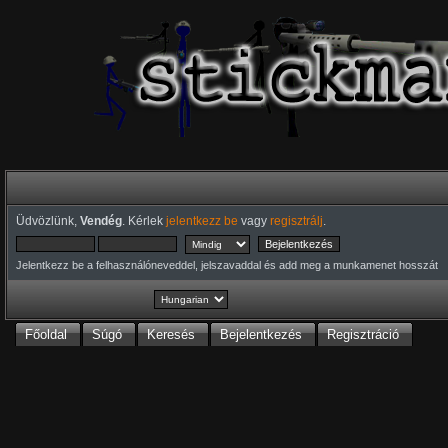
Üdvözlünk,
Vendég
. Kérlek
jelentkezz be
vagy
regisztrálj
.
Jelentkezz be a felhasználóneveddel, jelszavaddal és add meg a munkamenet hosszát
Főoldal
Súgó
Keresés
Bejelentkezés
Regisztráció