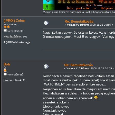
"Admin olyan kemény, hogy még a 8ast is headshotolta a 
(-PRO-) Zolee
Re: Bemutatkozás
Veterán tag
«
Válasz #9 Dátum:
2008.11.21 20:55 »
Nem elérhető
Nagy Zoltán vagyok és csányi lakos. Az ismerő
Gimnáziumba járok. Most 9-es vagyok. Van eg
Hozzászólások: 101
A (-PRO-) büszke tagja
Boti
Re: Bemutatkozás
Új
«
Válasz #10 Dátum:
2008.11.21 20:55 »
Nem elérhető
Rorschach a nevem régebben boti voltam aztán h
most nem is örülök neki h. nem lehet) sokat k
Hozzászólások: 11
"WATCHMEN" ben szereplő embre neve...
Régebben én is traviztam de meguntam mert ide
Kézilabdázom a suliban. a hobbim pedig egykere
ebben a vidben nem én szereplek
...
szeretek stickelni
Életkor:unknowed
Nem:Unknowed
Név:uknowed