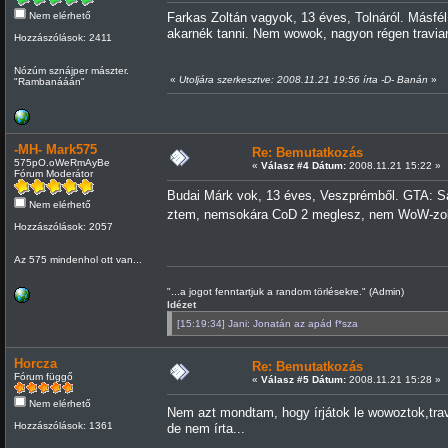
Nem elérhető
Farkas Zoltán vagyok, 13 éves, Tolnáról. Másfél
akarnék tanni. Nem wowok, nagyon régen travi
Hozzászólások: 2411
Nózúm sznájper mászter.
«
Utoljára szerkesztve: 2008.11.21 19:56 írta -D- Banán
»
"Rambanááán"
-MH- Mark575
Re: Bemutatkozás
575pO.oWeRmAyBe
«
Válasz #4 Dátum:
2008.11.21 15:22 »
Fórum Moderátor
Budai Márk vok, 13 éves, Veszprémből. GTA: Sa-
Nem elérhető
ztem, nemsokára CoD 2 meglesz, nem WoW-zok,
Hozzászólások: 2057
Az 575 mindenhol ott van...
"...a jogot fenntartjuk a random törlésekre." (Admin)
Idézet
[15:19:34] Jani: Jonatán az apád f*sza
Horcza
Re: Bemutatkozás
Fórum függő
«
Válasz #5 Dátum:
2008.11.21 15:28 »
Nem elérhető
Nem azt mondtam, hogy írjátok le wowoztok,tra
Hozzászólások: 1361
de nem írta...