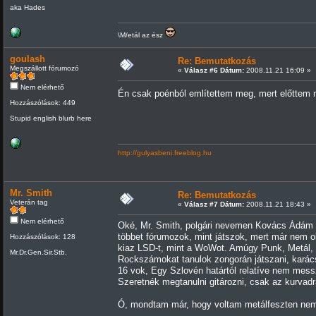
aka Hades
\M/etál az ész
goulash
Re: Bemutatkozás
Megszállott fórumozó
«
Válasz #6 Dátum:
2008.11.21 16:09 »
Nem elérhető
Én csak poénból említettem meg, mert előttem m
Hozzászólások: 449
Stupid english blurb here
http://gulyasbeni.freeblog.hu
Mr. Smith
Re: Bemutatkozás
Veterán tag
«
Válasz #7 Dátum:
2008.11.21 18:43 »
Nem elérhető
Oké, Mr. Smith, polgári nevemen Kovács Ádám va
többet fórumozok, mint játszok, mert már nem o
Hozzászólások: 128
kiaz LSD-t, mint a WoWot. Amúgy Punk, Metál, B
Mr.Dr.Gen.Sir.Stb.
Rockszámokat tanulok zongorán játszani, karác
16 vok, Egy Szlovén határtól relatíve nem mess
Szeretnék megtanulni gitározni, csak az kurvadr
Ó, mondtam már, hogy voltam metálfeszten nemr