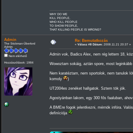
WHY DO WE
KILL PEOPLE,
WHO KILL PEOPLE
TO SHOW PEOPLE,
THAT KILLING PEOPLE IS WRONG?
Admin
Re: Bemutatkozás
The Stickman-Überlord
«
Válasz #8 Dátum:
2008.11.21 20:37 »
Admin
Admin vok, Badics Alex, nem rég lettem 18, köz
Nem elérhető
Hozzászólások: 1984
Wowoztam sokáig, aztán spore, most leginkább
Nem karatéztam, nem sportolok, nem tanulok lóf
komoly
)
UT2004es zenéket hallgatok. Sztem tök jók.
Agostyánban lakom, egy 300 fős faaluban, ahov
A BMEre fogok jelentkezni, mérnök infóra. Val
definíciója