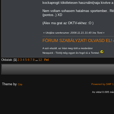
kockaprogit tökéletesen használni(naja kivéve 
Nem voltam sohasem hatalmas sportember.. Rég
(pontos..) XD
(Alex ma grat az OKTV-ekhez :O )
«
Utoljára szerkesztve: 2008.11.21 21:45 írta Tomi
»
FÓRUM SZABÁLYZAT! OLVASD EL!
N
A szó elszáll, az írást meg törli a moderátor
Nesquick - Törölj még egyet és fogd rá a Tomira!
Oldalak: [
1
]
2
3
4
5
6
7
8
...
12
Fel
Theme by
Powered by SMF 1
Crip
Az oldal 0.095 más