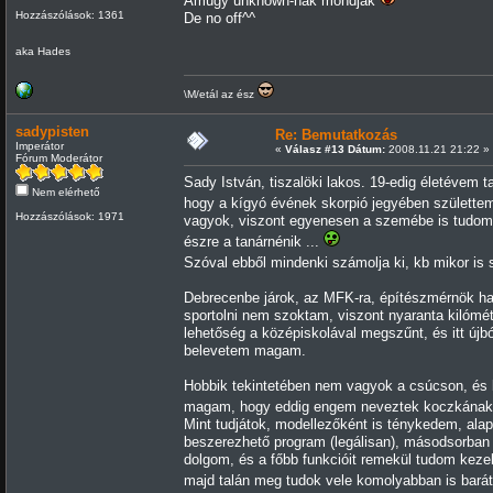
Amúgy unknown-nak mondják
Hozzászólások: 1361
De no off^^
aka Hades
\M/etál az ész
sadypisten
Re: Bemutatkozás
Imperátor
«
Válasz #13 Dátum:
2008.11.21 21:22 »
Fórum Moderátor
Sady István, tiszalöki lakos. 19-edig életévem 
Nem elérhető
hogy a kígyó évének skorpió jegyében születt
Hozzászólások: 1971
vagyok, viszont egyenesen a szemébe is tudo
észre a tanárnénik ...
Szóval ebből mindenki számolja ki, kb mikor is
Debrecenbe járok, az MFK-ra, építészmérnök ha
sportolni nem szoktam, viszont nyaranta kilómét
lehetőség a középiskolával megszűnt, és itt újb
belevetem magam.
Hobbik tekintetében nem vagyok a csúcson, és bá
magam, hogy eddig engem neveztek koczkána
Mint tudjátok, modellezőként is ténykedem, a
beszerezhető program (legálisan), másodsorban 
dolgom, és a főbb funkcióit remekül tudom kezel
majd talán meg tudok vele komolyabban is bará