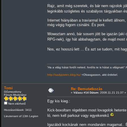
Rajz, amit még szeretek, és bár nem rajzolok j
leginkább szögletes és szabályos tárgyakban és
Internet hiányában a traviannal le kellett állnom
még végig fogom csinálni. És pont.
Wowoztam annó, bár sosem jött be igazán (aki o
RPG-nek), így hát abbahagytam, de majd most 
Nos, ez hosszú lett ... És azt se tudom, mit ha
'Ha a világ hátat fordít neked, fordíts te is hátat a világnak!' 
http://sadypisten.blog.hu/
<Olvasgasson, akit érdekel.
Tomi
Re: Bemutatkozás
Gőzmozdony
«
Válasz #14 Dátum:
2008.11.21 21:37 »
Fórum Moderátor
Egy kis kieg.:
Nem elérhető
Kick-boxoltam régebben most lovagolok hetente
Hozzászólások: 3411
ló, nem kell parkour vagy egyekerekű
Lieutenant of 13th Legion
Igazából kockának nem mondanám magamat.. Én