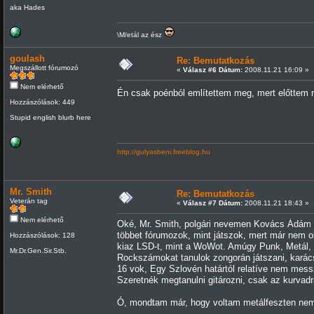
aka Hades
\M/etál az ész
goulash
Re: Bemutatkozás
Megszállott fórumozó
«
Válasz #6 Dátum:
2008.11.21 16:09 »
Nem elérhető
Én csak poénból említettem meg, mert előttem m
Hozzászólások: 449
Stupid english blurb here
http://gulyasbeni.freeblog.hu
Mr. Smith
Re: Bemutatkozás
Veterán tag
«
Válasz #7 Dátum:
2008.11.21 18:43 »
Nem elérhető
Oké, Mr. Smith, polgári nevemen Kovács Ádám va
többet fórumozok, mint játszok, mert már nem o
Hozzászólások: 128
kiaz LSD-t, mint a WoWot. Amúgy Punk, Metál, B
Mr.Dr.Gen.Sir.Stb.
Rockszámokat tanulok zongorán játszani, karác
16 vok, Egy Szlovén határtól relatíve nem mess
Szeretnék megtanulni gitározni, csak az kurvadr
Ó, mondtam már, hogy voltam metálfeszten nemr