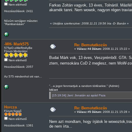
Nem elérhető
Farkas Zoltán vagyok, 13 éves, Tolnáról. Másfél
akarnék tanni. Nem wowok, nagyon régen travi
Hozzászólások: 2411
Nózúm sznájper mászter.
«
Utoljára szerkesztve: 2008.11.21 19:56 írta -D- Banán
»
"Rambanááán"
-MH- Mark575
Re: Bemutatkozás
575pO.oWeRmAyBe
«
Válasz #4 Dátum:
2008.11.21 15:22 »
Fórum Moderátor
Budai Márk vok, 13 éves, Veszprémből. GTA: Sa-
Nem elérhető
ztem, nemsokára CoD 2 meglesz, nem WoW-zok,
Hozzászólások: 2057
Az 575 mindenhol ott van...
"...a jogot fenntartjuk a random törlésekre." (Admin)
Idézet
[15:19:34] Jani: Jonatán az apád f*sza
Horcza
Re: Bemutatkozás
Fórum függő
«
Válasz #5 Dátum:
2008.11.21 15:28 »
Nem elérhető
Nem azt mondtam, hogy írjátok le wowoztok,tra
Hozzászólások: 1361
de nem írta...