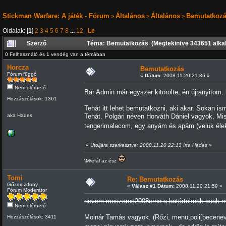
Stickman Warfare: A játék - Fórum
Általános
Általános
Bemutatkoz
>
>
>
Oldalak: [
1
]
2
3
4
5
6
7
8
...
12
Le
Szerző
Téma: Bemutatkozás (Megtekintve 343651 alka
0 Felhasználó és 1 vendég van a témában
Horcza
Bemutatkozás
Fórum függő
«
Dátum:
2008.11.20 21:36 »
Nem elérhető
Bár Admin már egyszer kitörölte, én újranyitom
Hozzászólások: 1361
Tehát itt lehet bemutatkozni, aki akar. Sokan i
aka Hades
Tehát. Polgári néven Horváth Dániel vagyok, Mi
tengerimalacom, egy anyám és apám (velük éle
«
Utoljára szerkesztve: 2008.11.20 22:13 írta Hades
»
\M/etál az ész
Tomi
Re: Bemutatkozás
Gőzmozdony
«
Válasz #1 Dátum:
2008.11.20 21:59 »
Fórum Moderátor
nevem meszaros2008erno a batártoknak cs
Nem elérhető
Molnár Tamás vagyok. (Rőzi, menü,poli[becenev
Hozzászólások: 3411