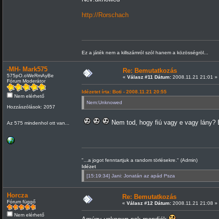
http://Rorschach
Ez a játék nem a killszámról szól hanem a közösségröl...
-MH- Mark575
Re: Bemutatkozás
575pO.oWeRmAyBe
«
Válasz #11 Dátum:
2008.11.21 21:01 »
Fórum Moderátor
Idézetet írta: Boti - 2008.11.21 20:55
Nem elérhető
Nem:Unknowed
Hozzászólások: 2057
Nem tod, hogy fiú vagy e vagy lány?
Az 575 mindenhol ott van...
"...a jogot fenntartjuk a random törlésekre." (Admin)
Idézet
[15:19:34] Jani: Jonatán az apád f*sza
Horcza
Re: Bemutatkozás
Fórum függő
«
Válasz #12 Dátum:
2008.11.21 21:08 »
Nem elérhető