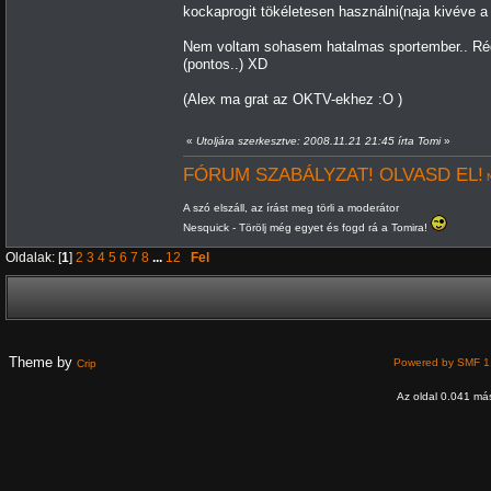
kockaprogit tökéletesen használni(naja kivéve 
Nem voltam sohasem hatalmas sportember.. Rég
(pontos..) XD
(Alex ma grat az OKTV-ekhez :O )
«
Utoljára szerkesztve: 2008.11.21 21:45 írta Tomi
»
FÓRUM SZABÁLYZAT! OLVASD EL!
N
A szó elszáll, az írást meg törli a moderátor
Nesquick - Törölj még egyet és fogd rá a Tomira!
Oldalak: [
1
]
2
3
4
5
6
7
8
...
12
Fel
Theme by
Powered by SMF 1
Crip
Az oldal 0.041 más