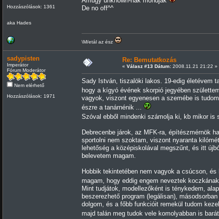
Amúgy unknown-nak mondják
Hozzászólások: 1361
De no off^^
aka Hades
\M/etál az ész
sadypisten
Re: Bemutatkozás
Imperátor
«
Válasz #13 Dátum:
2008.11.21 21:22 »
Fórum Moderátor
Sady István, tiszalöki lakos. 19-edig életévem 
Nem elérhető
hogy a kígyó évének skorpió jegyében születt
Hozzászólások: 1971
vagyok, viszont egyenesen a szemébe is tudo
észre a tanárnénik ...
Szóval ebből mindenki számolja ki, kb mikor is
Debrecenbe járok, az MFK-ra, építészmérnök ha
sportolni nem szoktam, viszont nyaranta kilómét
lehetőség a középiskolával megszűnt, és itt újb
belevetem magam.
Hobbik tekintetében nem vagyok a csúcson, és bá
magam, hogy eddig engem neveztek koczkána
Mint tudjátok, modellezőként is ténykedem, a
beszerezhető program (legálisan), másodsorban 
dolgom, és a főbb funkcióit remekül tudom kezel
majd talán meg tudok vele komolyabban is bará