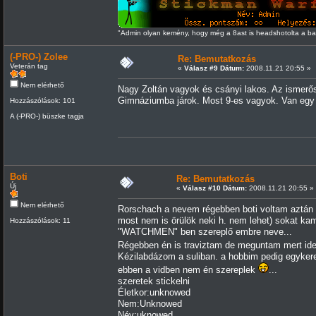
"Admin olyan kemény, hogy még a 8ast is headshotolta a 
(-PRO-) Zolee
Re: Bemutatkozás
Veterán tag
«
Válasz #9 Dátum:
2008.11.21 20:55 »
Nem elérhető
Nagy Zoltán vagyok és csányi lakos. Az ismerő
Gimnáziumba járok. Most 9-es vagyok. Van eg
Hozzászólások: 101
A (-PRO-) büszke tagja
Boti
Re: Bemutatkozás
Új
«
Válasz #10 Dátum:
2008.11.21 20:55 »
Nem elérhető
Rorschach a nevem régebben boti voltam aztán h
most nem is örülök neki h. nem lehet) sokat k
Hozzászólások: 11
"WATCHMEN" ben szereplő embre neve...
Régebben én is traviztam de meguntam mert ide
Kézilabdázom a suliban. a hobbim pedig egykere
ebben a vidben nem én szereplek
...
szeretek stickelni
Életkor:unknowed
Nem:Unknowed
Név:uknowed