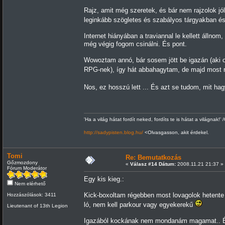
Rajz, amit még szeretek, és bár nem rajzolok j
leginkább szögletes és szabályos tárgyakban és
Internet hiányában a traviannal le kellett állnom
még végig fogom csinálni. És pont.
Wowoztam annó, bár sosem jött be igazán (aki o
RPG-nek), így hát abbahagytam, de majd most 
Nos, ez hosszú lett ... És azt se tudom, mit ha
'Ha a világ hátat fordít neked, fordíts te is hátat a világnak!' 
http://sadypisten.blog.hu/
<Olvasgasson, akit érdekel.
Tomi
Re: Bemutatkozás
Gőzmozdony
«
Válasz #14 Dátum:
2008.11.21 21:37 »
Fórum Moderátor
Egy kis kieg.:
Nem elérhető
Kick-boxoltam régebben most lovagolok hetente
Hozzászólások: 3411
ló, nem kell parkour vagy egyekerekű
Lieutenant of 13th Legion
Igazából kockának nem mondanám magamat.. Én