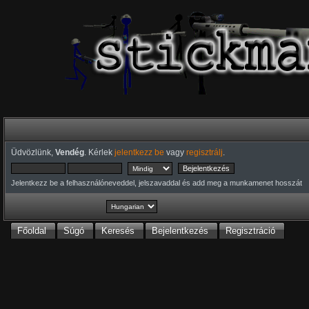
Üdvözlünk,
Vendég
. Kérlek
jelentkezz be
vagy
regisztrálj
.
Jelentkezz be a felhasználóneveddel, jelszavaddal és add meg a munkamenet hosszát
Főoldal
Súgó
Keresés
Bejelentkezés
Regisztráció