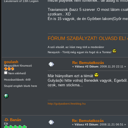
mezei playerek nem ismernek.. de addig is mít
Lieutenant of 13th Legion
Travianozok (bazz 5 szerver :O most látom cs
szotkam.. XD
Én is 15 vagyok, de én Győrben lakom(Győr mell
FÓRUM SZABÁLYZAT! OLVASD EL!
N
A szó elszáll, az írást meg törli a moderátor
Nesquick - Törölj még egyet és fogd rá a Tomira!
goulash
Re: Bemutatkozás
Megszállott fórumozó
«
Válasz #2 Dátum:
2008.11.20 22:11 »
Nem elérhető
Már hiányoltam ezt a témát
Hozzászólások: 449
Gulyás(ki hitte volna) Benedek vagyok, Egerbő
ozok, nem stickma...
Stupid english blurb here
az uccsót nem komolyan érteni
http://gulyasbeni.freeblog.hu
-D- Banán
Re: Bemutatkozás
Elit
«
Válasz #3 Dátum:
2008.11.21 06:51 »