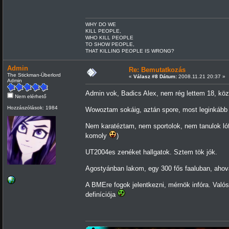
WHY DO WE
KILL PEOPLE,
WHO KILL PEOPLE
TO SHOW PEOPLE,
THAT KILLING PEOPLE IS WRONG?
Admin
Re: Bemutatkozás
The Stickman-Überlord
«
Válasz #8 Dátum:
2008.11.21 20:37 »
Admin
Admin vok, Badics Alex, nem rég lettem 18, köz
Nem elérhető
Hozzászólások: 1984
Wowoztam sokáig, aztán spore, most leginkább
Nem karatéztam, nem sportolok, nem tanulok lóf
komoly
)
UT2004es zenéket hallgatok. Sztem tök jók.
Agostyánban lakom, egy 300 fős faaluban, ahov
A BMEre fogok jelentkezni, mérnök infóra. Val
definíciója