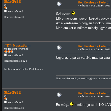
Sk1z0FrEE
Re: Kérdezz - Felel
Új
«
Válasz #342 Dátum:
2011.
Nem elérhető
Sziasztok
Hozzászólások: 3
Előre mondom nagyon kezdő vagyok 
Az a kérdésem h hogyan tudok pl. má
Mert amikor elindítom mindig ugyan a
-TDT- MassaSami
Re: Kérdezz - Felel
Megszállott fórumozó
«
Válasz #343 Dátum:
2011.
Nem elérhető
Ugyanaz a palya van.Ha mas palyara a
Hozzászólások: 326
Tankcsapda 'n' Linkin Park forever.
Nem erdekel senki,semmi hagyjatok beken enni..
Sk1z0FrEE
Re: Kérdezz - Felel
Új
«
Válasz #344 Dátum:
2011.
Nem elérhető
És még1
h miért írja azt h NO LA
Hozzászólások: 3