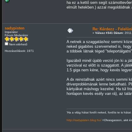
ha ez a kettő sem segít számottevően r
elmúlt hetekben.) azzal megoldódnak 
sadypisten
Re: Kérdezz - Felel
Imperátor
«
Válasz #341 Dátum:
2011.
Fórum Moderátor
A netnek a szaggatáshoz semmi köze ni
Nem elérhető
neked gigabites szerverneted is, hogy
a többiek látnak téged "teleportálgatni"
Hozzászólások: 1971
Igazából minél újabb verzió jön ki a
verzióval ez előtt is szaggatott. A já
1.5 giga nem kéne, hogy kevés legyen 
A dx reinstallnak azért nincs semmi k
driverproblémának lenne betudható. Pl
kártyákat máshogy kezelné. Ha túl fris
honlapon kevés esély van rá), az talán
'Ha a világ hátat fordít neked, fordíts te is hátat
http://sadypisten.blog.hu/
<Olvasgasson, akit ér