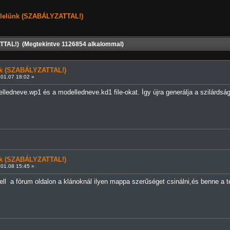
elelünk (SZABÁLYZATTAL!)
TTAL!) (Megtekintve 1126854 alkalommal)
ünk (SZABÁLYZATTAL!)
01.07 18:02 »
ledneve.wp1 és a modelledneve.kd1 file-okat. Így újra generálja a szilárdság
ünk (SZABÁLYZATTAL!)
01.08 15:45 »
ell a fórum oldalon a klánoknál ilyen mappa szerűséget csinálni,és benne a 