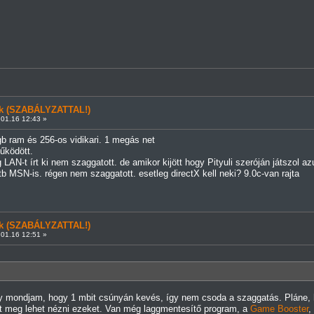
ünk (SZABÁLYZATTAL!)
01.16 12:43 »
b ram és 256-os vidikari. 1 megás net
űködött.
AN-t írt ki nem szaggatott. de amikor kijött hogy Pityuli szeróján játszol az
 MSN-is. régen nem szaggatott. esetleg directX kell neki? 9.0c-van rajta
ünk (SZABÁLYZATTAL!)
01.16 12:51 »
hogy mondjam, hogy 1 mbit csúnyán kevés, így nem csoda a szaggatás. Pláne,
latt meg lehet nézni ezeket. Van még laggmentesítő program, a
Game Booster
,