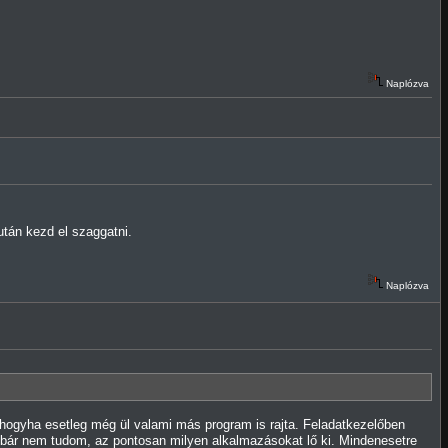
Naplózva
után kezd el szaggatni.
Naplózva
 hogyha esetleg még ül valami más program is rajta. Feladatkezelőben
 bár nem tudom, az pontosan milyen alkalmazásokat lő ki. Mindenesetre