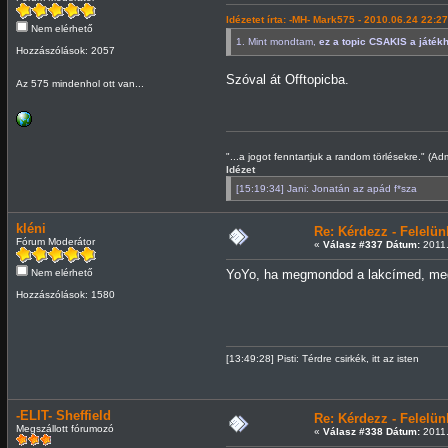
Idézetet írta: -MH- Mark575 - 2010.06.24 22:27
Nem elérhető
1. Mint mondtam,
ez a topic CSAKIS a játé
Hozzászólások: 2057
Szóval át Offtopicba.
Az 575 mindenhol ott van...
"...a jogot fenntartjuk a random törlésekre." (Ad
Idézet
[15:19:34] Jani: Jonatán az apád f*sza
kléni
Re: Kérdezz - Felel
Fórum Moderátor
«
Válasz #337 Dátum:
2011.
Nem elérhető
YoYo, ha megmondod a lakcímed, me
Hozzászólások: 1580
[13:49:28] Pisti: Térdre csirkék, itt az isten
-ELIT- Sheffield
Re: Kérdezz - Felel
Megszállott fórumozó
«
Válasz #338 Dátum:
2011.