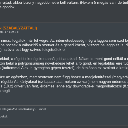
ajtad, akkor bizony nagyobb netre kell váltani, (Nekem 5 megás van, de tudtomma
a gondok.
ünk (SZABÁLYZATTAL!)
01.17 11:52 »
ncs, fogjátok már fel végre. Az internetsebesség még a laggba sem szól bele (
 ha pocsék a válaszidő a szerver és a géped között, viszont ha laggolsz is,
), szóval ezt légy szíves felejetsétek el.
 játékból, a régebbi konfigokon annál jobban akad. Nálam is ment gond nélkü
tékon belül a polygonsűrűség növekedése lehet a fő gond, én legalábbis erre t
(tudtommal Alex is gyengébb gépen tesztel), de általában ez szokott a kritiku
öze az egészhez, mert szorosan nem függ össze a megjelenítéssel (magyarázz
 régebbi Ati kártyáknál (ez tapasztalat, nekem az van) nem nagyon érdemes a l
s (10.x) driver van fent, érdemes lenne egy downgrade-el megpróbálkozni (8.x-
 segít.
 a világnak!' /Oroszlánkirály - Timon/
dekel.