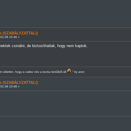
ünk (SZABÁLYZATTAL!)
01.08 15:46 »
ktek csinálni, de biztosíthatlak, hogy nem kaptok.
 véletlen, hogy a cakko név a kocka betűiből áll
." by aron
ünk (SZABÁLYZATTAL!)
01.08 15:48 »