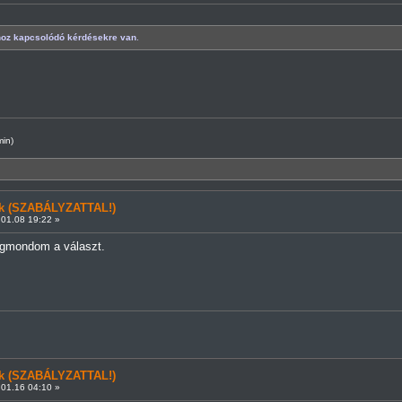
khoz kapcsolódó kérdésekre van
.
min)
ünk (SZABÁLYZATTAL!)
01.08 19:22 »
gmondom a választ.
ünk (SZABÁLYZATTAL!)
01.16 04:10 »