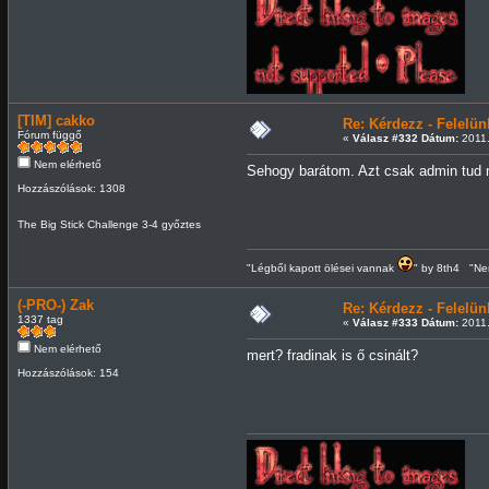
[TIM] cakko
Re: Kérdezz - Felel
Fórum függő
«
Válasz #332 Dátum:
2011.
Nem elérhető
Sehogy barátom. Azt csak admin tud ne
Hozzászólások: 1308
The Big Stick Challenge 3-4 győztes
"Légből kapott ölései vannak
" by 8th4 "Nem
(-PRO-) Zak
Re: Kérdezz - Felel
1337 tag
«
Válasz #333 Dátum:
2011.
Nem elérhető
mert? fradinak is ő csinált?
Hozzászólások: 154