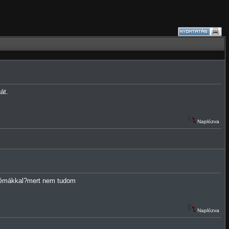
át.
Naplózva
témákkal?
mert nem tudom
Naplózva