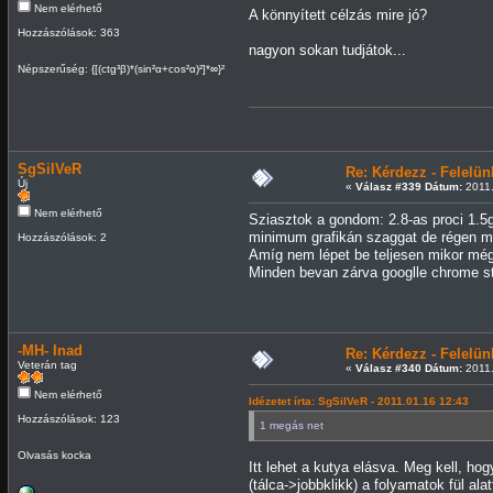
Nem elérhető
A könnyített célzás mire jó?
Hozzászólások: 363
nagyon sokan tudjátok...
Népszerűség: {[(ctg³β)*(sin²α+cos²α)²]*∞}²
SgSilVeR
Re: Kérdezz - Felel
Új
«
Válasz #339 Dátum:
2011.
Nem elérhető
Sziasztok a gondom: 2.8-as proci 1.5g
minimum grafikán szaggat de régen m
Hozzászólások: 2
Amíg nem lépet be teljesen mikor még L
Minden bevan zárva googlle chrome stb
-MH- Inad
Re: Kérdezz - Felel
Veterán tag
«
Válasz #340 Dátum:
2011.
Nem elérhető
Idézetet írta: SgSilVeR - 2011.01.16 12:43
Hozzászólások: 123
1 megás net
Olvasás kocka
Itt lehet a kutya elásva. Meg kell, 
(tálca->jobbklikk) a folyamatok fül a