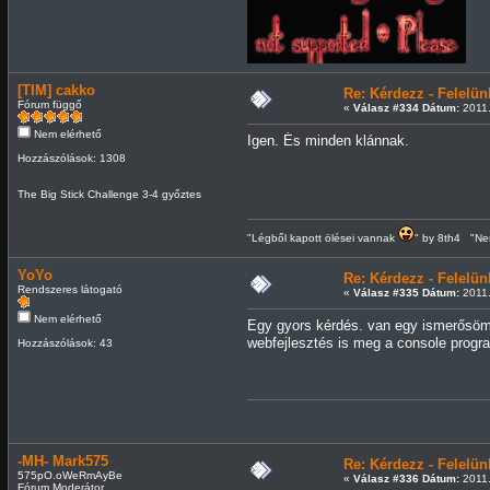
[TIM] cakko
Re: Kérdezz - Felel
Fórum függő
«
Válasz #334 Dátum:
2011.
Nem elérhető
Igen. És minden klánnak.
Hozzászólások: 1308
The Big Stick Challenge 3-4 győztes
"Légből kapott ölései vannak
" by 8th4 "Nem
YoYo
Re: Kérdezz - Felel
Rendszeres látogató
«
Válasz #335 Dátum:
2011.
Nem elérhető
Egy gyors kérdés. van egy ismerősöm 
webfejlesztés is meg a console progra
Hozzászólások: 43
-MH- Mark575
Re: Kérdezz - Felel
575pO.oWeRmAyBe
«
Válasz #336 Dátum:
2011.
Fórum Moderátor