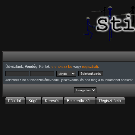
Üdvözlünk,
Vendég
. Kérlek
jelentkezz be
vagy
regisztrálj
.
Jelentkezz be a felhasználóneveddel, jelszavaddal és add meg a munkamenet hosszát
Főoldal
Súgó
Keresés
Bejelentkezés
Regisztráció