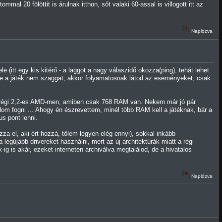
l 20 fölöttit is árulnak itthon, sőt valaki 60-assal is villogott itt az
Naplózva
itt egy kis kitérő - a laggot a nagy válaszidő okozza(ping), tehát lehet
 de a játék nem szaggat, akkor folyamatosnak látod az eseményeket, csak
l a régi 2,2-es AMD-men, amiben csak 768 RAM van. Nekem már jó pár
udom fogni ... Ahogy én észrevettem, minél több RAM kell a játéknak, bár a
s pont lenni.
a el, aki ért hozzá, tőlem legyen elég ennyi), sokkal inkább
egújabb drivereket használni, mert az új architektúrák miatt a régi
ig is akár, ezeket interneten archiválva megtalálod, de a hivatalos
Naplózva