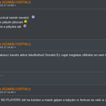
ünk (SZABÁLYZATTAL!)
01.17 13:58 »
szóval nemér nevetni
s pályán játszani
rra a pályára rak
ünk (SZABÁLYZATTAL!)
01.17 14:31 »
karsz kerulni akkor lekelltoltsel Omodot.Ez sajat meglatas.oModon en nem t
....
ünk (SZABÁLYZATTAL!)
01.17 14:45 »
N NO PLAYERS stb ha közben a másik gépen a bátyám is fentvan és neki is 