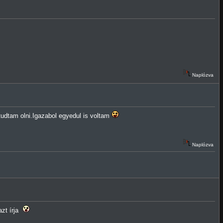
Naplózva
udtam olni.Igazabol egyedul is voltam
Naplózva
azt írja