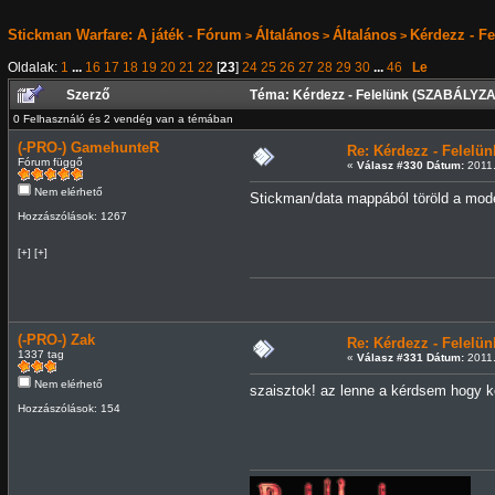
Stickman Warfare: A játék - Fórum
Általános
Általános
Kérdezz - F
>
>
>
Oldalak:
1
...
16
17
18
19
20
21
22
[
23
]
24
25
26
27
28
29
30
...
46
Le
Szerző
Téma: Kérdezz - Felelünk (SZABÁLYZA
0 Felhasználó és 2 vendég van a témában
(-PRO-) GamehunteR
Re: Kérdezz - Felel
Fórum függő
«
Válasz #330 Dátum:
2011.
Nem elérhető
Stickman/data mappából töröld a model
Hozzászólások: 1267
[+] [+]
(-PRO-) Zak
Re: Kérdezz - Felel
1337 tag
«
Válasz #331 Dátum:
2011.
Nem elérhető
szaisztok! az lenne a kérdsem hogy k
Hozzászólások: 154