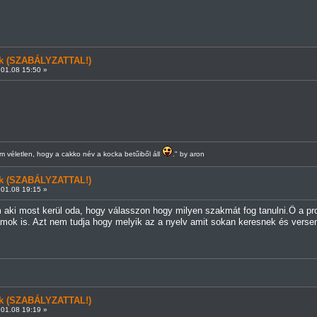
ünk (SZABÁLYZATTAL!)
01.08 15:50 »
 véletlen, hogy a cakko név a kocka betűiből áll
." by aron
ünk (SZABÁLYZATTAL!)
01.08 19:15 »
aki most kerül oda, hogy válasszon hogy milyen szakmát fog tanulni.Ő a pro
mok is. Azt nem tudja hogy melyik az a nyelv amit sokan keresnek és versen
ünk (SZABÁLYZATTAL!)
01.08 19:19 »