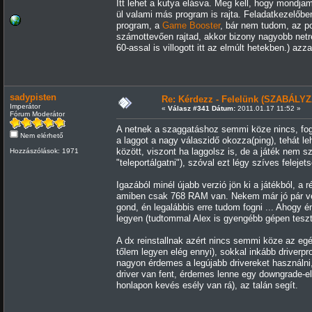
Itt lehet a kutya elásva. Meg kell, hogy mondj
ül valami más program is rajta. Feladatkezelőbe
program, a
Game Booster
, bár nem tudom, az p
számottevően rajtad, akkor bizony nagyobb netre 
60-assal is villogott itt az elmúlt hetekben.) a
sadypisten
Re: Kérdezz - Felelünk (SZABÁLYZ
Imperátor
«
Válasz #341 Dátum:
2011.01.17 11:52 »
Fórum Moderátor
A netnek a szaggatáshoz semmi köze nincs, fogjá
Nem elérhető
a laggot a nagy válaszidő okozza(ping), tehát l
között, viszont ha laggolsz is, de a játék nem 
Hozzászólások: 1971
"teleportálgatni"), szóval ezt légy szíves felejets
Igazából minél újabb verzió jön ki a játékból, 
amiben csak 768 RAM van. Nekem már jó pár verz
gond, én legalábbis erre tudom fogni ... Ahogy 
legyen (tudtommal Alex is gyengébb gépen tesztel
A dx reinstallnak azért nincs semmi köze az eg
tőlem legyen elég ennyi), sokkal inkább driverp
nagyon érdemes a legújabb drivereket használni, 
driver van fent, érdemes lenne egy downgrade-el 
honlapon kevés esély van rá), az talán segít.