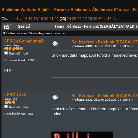
Stickman Warfare: A játék - Fórum
Általános
Általános
Kérdezz - F
>
>
>
Oldalak:
1
...
16
17
18
19
20
21
22
[
23
]
24
25
26
27
28
29
30
...
46
Le
Szerző
Téma: Kérdezz - Felelünk (SZABÁLYZATTAL!) (
0 Felhasználó és 26 vendég van a témában
(-PRO-) GamehunteR
Re: Kérdezz - Felelünk (SZABÁLYZ
Fórum függő
«
Válasz #330 Dátum:
2011.01.07 18:02 »
Nem elérhető
Stickman/data mappából töröld a modelledneve.wp
Hozzászólások: 1267
[+] [+]
(-PRO-) Zak
Re: Kérdezz - Felelünk (SZABÁLYZ
1337 tag
«
Válasz #331 Dátum:
2011.01.08 15:45 »
Nem elérhető
szaisztok! az lenne a kérdsem hogy kell a fóru
tudom
Hozzászólások: 154