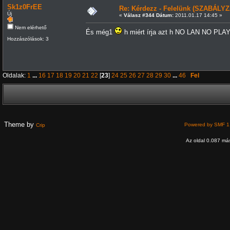
Sk1z0FrEE
Re: Kérdezz - Felelünk (SZABÁLYZ
Új
«
Válasz #344 Dátum:
2011.01.17 14:45 »
Nem elérhető
És még1
h miért írja azt h NO LAN NO PLAY
Hozzászólások: 3
Oldalak:
1
...
16
17
18
19
20
21
22
[
23
]
24
25
26
27
28
29
30
...
46
Fel
Theme by
Powered by SMF 1
Crip
Az oldal 0.087 más