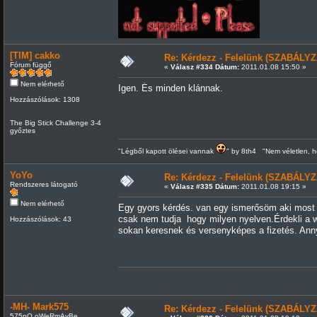
[TIM] cakko
Re: Kérdezz - Felelünk (SZABÁLYZ
Fórum függő
«
Válasz #334 Dátum:
2011.01.08 15:50 »
Nem elérhető
Igen. És minden klánnak.
Hozzászólások: 1308
The Big Stick Challenge 3-4
győztes
"Légből kapott ölései vannak
" by 8th4 "Nem véletlen, h
YoYo
Re: Kérdezz - Felelünk (SZABÁLYZ
Rendszeres látogató
«
Válasz #335 Dátum:
2011.01.08 19:15 »
Nem elérhető
Egy gyors kérdés. van egy ismerősöm aki most k
csak nem tudja hogy milyen nyelven.Érdekli a w
Hozzászólások: 43
sokan keresnek és versenyképes a fizetés. Anny
-MH- Mark575
Re: Kérdezz - Felelünk (SZABÁLYZ
575pO.oWeRmAyBe