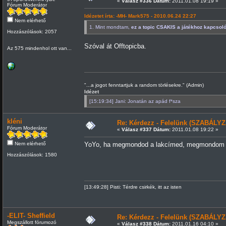
«
Válasz #336 Dátum:
2011.01.08 19:19 »
Fórum Moderátor
Idézetet írta: -MH- Mark575 - 2010.06.24 22:27
Nem elérhető
1. Mint mondtam,
ez a topic CSAKIS a játékhoz kapcsol
Hozzászólások: 2057
Szóval át Offtopicba.
Az 575 mindenhol ott van...
"...a jogot fenntartjuk a random törlésekre." (Admin)
Idézet
[15:19:34] Jani: Jonatán az apád f*sza
kléni
Re: Kérdezz - Felelünk (SZABÁLYZ
Fórum Moderátor
«
Válasz #337 Dátum:
2011.01.08 19:22 »
Nem elérhető
YoYo, ha megmondod a lakcímed, megmondom a
Hozzászólások: 1580
[13:49:28] Pisti: Térdre csirkék, itt az isten
-ELIT- Sheffield
Re: Kérdezz - Felelünk (SZABÁLYZ
Megszállott fórumozó
«
Válasz #338 Dátum:
2011.01.16 04:10 »