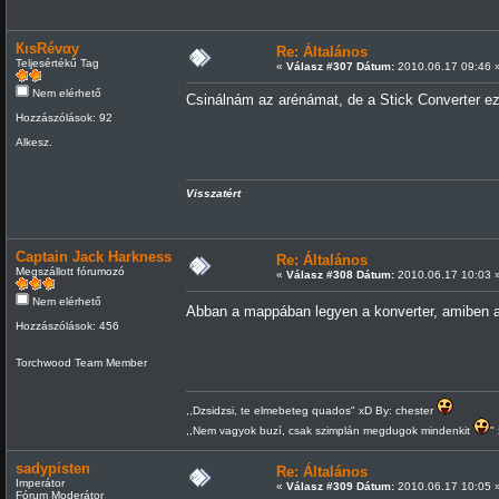
КιsRévαy
Re: Általános
Teljesértékű Tag
«
Válasz #307 Dátum:
2010.06.17 09:46 
Nem elérhető
Csinálnám az arénámat, de a Stick Converter ezt
Hozzászólások: 92
Alkesz.
Visszatért
Captain Jack Harkness
Re: Általános
Megszállott fórumozó
«
Válasz #308 Dátum:
2010.06.17 10:03 
Nem elérhető
Abban a mappában legyen a konverter, amiben a
Hozzászólások: 456
Torchwood Team Member
,,Dzsidzsi, te elmebeteg quados" xD By: chester
,,Nem vagyok buzí, csak szimplán megdugok mindenkit
"
sadypisten
Re: Általános
Imperátor
«
Válasz #309 Dátum:
2010.06.17 10:05 
Fórum Moderátor