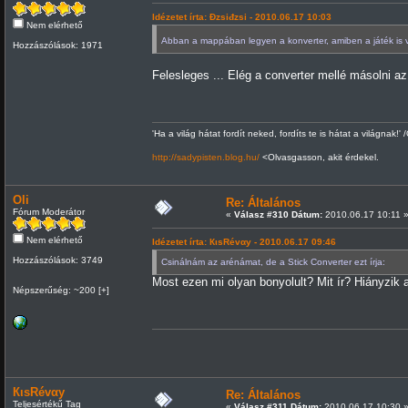
Idézetet írta: Đzsiđzsi - 2010.06.17 10:03
Nem elérhető
Abban a mappában legyen a konverter, amiben a játék is
Hozzászólások: 1971
Felesleges ... Elég a converter mellé másolni az ot
'Ha a világ hátat fordít neked, fordíts te is hátat a világnak!' 
http://sadypisten.blog.hu/
<Olvasgasson, akit érdekel.
Oli
Re: Általános
Fórum Moderátor
«
Válasz #310 Dátum:
2010.06.17 10:11 
Nem elérhető
Idézetet írta: КιsRévαy - 2010.06.17 09:46
Hozzászólások: 3749
Csinálnám az arénámat, de a Stick Converter ezt írja:
Most ezen mi olyan bonyolult? Mit ír? Hiányzik 
Népszerűség: ~200 [+]
КιsRévαy
Re: Általános
Teljesértékű Tag
«
Válasz #311 Dátum:
2010.06.17 10:30 