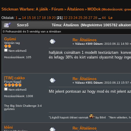
Stickman Warfare: A játék - Fórum
Általános
MODok
>
>
(Moderátorok:
gre
Oldalak:
1
...
14
15
16
17
18
19
20
[
21
]
22
23
24
25
26
27
28
...
44
Le
Szerző
Téma: Általános (Megtekintve 1065782 alkalo
0 Felhasználó és 5 vendég van a témában
Gyümi
Re: Általános
Veterán tag
«
Válasz #300 Dátum:
2010.06.11 14:50 
Nem elérhető
halljátok csináltam 1 modellt textúráztam konve
és lefagy 38% és kiirt valami olyasmit hogy inge
Hozzászólások: 105
[TIM] cakko
Re: Általános
Fórum függő
«
Válasz #301 Dátum:
2010.06.13 15:57 
Nem elérhető
Mit jelent pontosan az hogy mod és mit jelent a
Hozzászólások: 1308
The Big Stick Challenge 3-4
győztes
"Légből kapott ölései vannak
" by 8th4 "Nem véletlen, h
kléni
Re: Általános