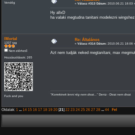
Vendég
«
Válasz #313 Dátum:
2010.06.21 18:03 
Hy allxD
ha valaki megtudna tanitani modelezni wingshez
IMortal
Re: Általános
1337 tag
«
Válasz #314 Dátum:
2010.06.21 18:06 
Nem elérhető
Azt nem tudják neked megtanítani, max megmutat
Hozzászólások: 265
"Korrektnek lenni rég nem divat..."
Deniz - Divat nem divat
Fuck and you
Oldalak:
1
...
14
15
16
17
18
19
20
[
21
]
22
23
24
25
26
27
28
...
44
Fel