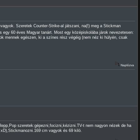
agyok. Szeretek Counter-Strike-al játszani, na(!) meg a Stickman
 és egy 60 éves Magyar tanárt. Most egy középiskolába járok nevezetesen:
ok mennek egészen, ki a színes rész végéig (nem néz ki hülyén, csak
Naplózva
Repp,Pop szeretek:gépezni,focizni,kézizni.TV-t nem nagyon nézek de ha
k xD),Stickmanozni.169 cm vagyok és 69 kiló.