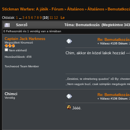
Stickman Warfare: A játék - Fórum
Általános
Általános
Bemutatkoz
>
>
>
Oldalak:
1
...
3
4
5
6
7
8
9
[
10
]
11
12
Le
Szerző
Téma: Bemutatkozás (Megtekintve 343
0 Felhasználó és 1 vendég van a témában
Captain Jack Harkness
Re: Bemutatkozás
Megszállott fórumozó
«
Válasz #135 Dátum:
2
Nem elérhető
Chim, akkor én közel lakok hozzád -
Hozzászólások: 456
Torchwood Team Member
,,Dzsidzsi, te elmebeteg quados" xD By: cheste
,,Nem vagyok buzí, csak szimplán megdugok m
Chimci
Re: Bemutatkozás
Vendég
«
Válasz #136 Dátum:
2
Jééé.