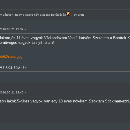
 véletlen, hogy a cakko név a kocka betűiből áll
." by aron
010.06.21 13:39 »
 lakom,és 11 éves vagyok.Vízilabdázom.Van 1 kutyám.Szeretem a Barátok K
emüveges vagyok.Ennyit rólam!
5562/nzoo.jpg
|H.S.P.C.|- Bögi <3
»
010.06.21 13:40 »
ön lakok.5-dikes vagyok.Van egy 18 éves nővérem.Szoktam Stickman-ezni,H