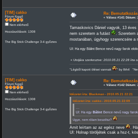
[TIM] cakko
Re: Bemutatkozás
Fórum függő
«
Válasz #141 Dátum:
2
Nem elérhető
Tamaskovics Dániel vagyok, 13 éves
k
Hozzászólások: 1308
nem szeretem a futást
. Szeretem 
mostanában, úgyhogy szerencsére a ma
The Big Stick Challenge 3-4 győztes
UI: Ha egy Bálint Bence nevű nagy farok elol
«
Utoljára szerkesztve: 2010.05.21 22:28 írta 
"Légből kapott ölései vannak
" by 8th4 "Nem
[TIM] cakko
Re: Bemutatkozás
Fórum függő
«
Válasz #142 Dátum:
2
Nem elérhető
Idézetet írta: Blackman - 2010.05.21 22:21
Hozzászólások: 1308
Idézetet írta: cakko - 2010.05.21 22:09
....
The Big Stick Challenge 3-4 győztes
UI: Ha egy
Bálint
Bence nevű nagy farok 
Ugye, nem rólam beszélsz?
Amit leírtam az az egész neve
. Há
UI: Holnap töröljétek csak a hsz-t, kös