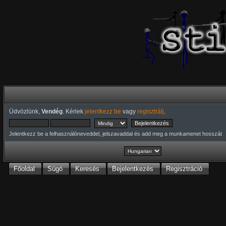
Üdvözlünk,
Vendég
. Kérlek
jelentkezz be
vagy
regisztrálj
.
Jelentkezz be a felhasználóneveddel, jelszavaddal és add meg a munkamenet hosszát
Főoldal
Súgó
Keresés
Bejelentkezés
Regisztráció