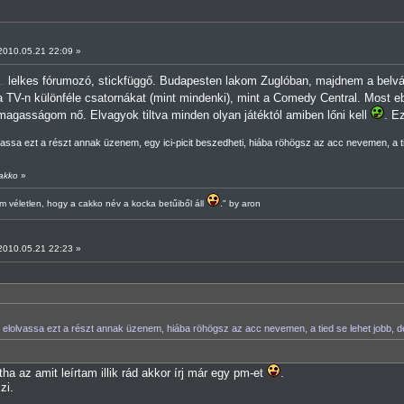
010.05.21 22:09 »
lelkes fórumozó, stickfüggő. Budapesten lakom Zuglóban, majdnem a belvá
ispöcs
a TV-n különféle csatornákat (mint mindenki), mint a Comedy Central. Most e
gasságom nő. Elvagyok tiltva minden olyan játéktól amiben lőni kell
. E
vassa ezt a részt annak üzenem, egy ici-picit beszedheti, hiába röhögsz az acc nevemen, a t
cakko
»
 véletlen, hogy a cakko név a kocka betűiből áll
." by aron
010.05.21 22:23 »
elolvassa ezt a részt annak üzenem, hiába röhögsz az acc nevemen, a tied se lehet jobb, d
tha az amit leírtam illik rád akkor írj már egy pm-et
.
zi.