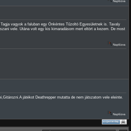
Naplózva
. Tagja vagyok a faluban egy Önkéntes Tűzoltó Egyesületnek is. Tavaly
tszani vele. Utána volt egy kis kimaradásom mert eltört a kezem. De most
Naplózva
,Gitározni.A játékot Deathrepper mutatta de nem játszatom vele eleinte.
Naplózva