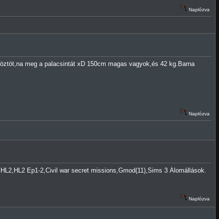
Naplózva
öztöt,na meg a palacsintát xD 150cm magas vagyok,és 42 kg.Barna
Naplózva
L2,HL2 Ep1-2,Civil war secret missions,Gmod(11),Sims 3 Álomállások.
Naplózva