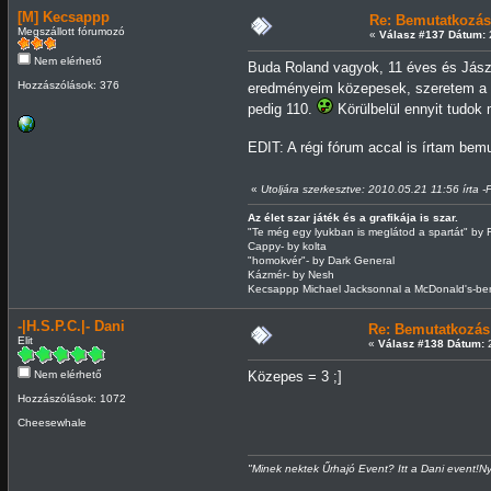
[M] Kecsappp
Re: Bemutatkozás
Megszállott fórumozó
«
Válasz #137 Dátum:
2
Nem elérhető
Buda Roland vagyok, 11 éves és Jász
Hozzászólások: 376
eredményeim közepesek, szeretem a c
pedig 110.
Körülbelül ennyit tudok
EDIT: A régi fórum accal is írtam bem
«
Utoljára szerkesztve: 2010.05.21 11:56 írta 
Az élet szar játék és a grafikája is szar.
"Te még egy lyukban is meglátod a spartát" by 
Cappy- by kolta
"homokvér"- by Dark General
Kázmér- by Nesh
Kecsappp Michael Jacksonnal a McDonald's-ben
-|H.S.P.C.|- Dani
Re: Bemutatkozás
Elit
«
Válasz #138 Dátum:
2
Nem elérhető
Közepes = 3 ;]
Hozzászólások: 1072
Cheesewhale
"Minek nektek Űrhajó Event? Itt a Dani event!Ny