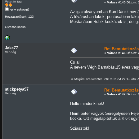
Veterán tag
«
Válasz #145 Dátum:
2
Nem elérhető
Az igazolványomban Kun Dániel név ál
A fővárosban lakok, pontosabban laku
Hozzászólások: 123
Mostanában Rubik-kockázok is, de iga
Olvasás kocka
Jake77
Re: Bemutatkozás
Vendég
«
Válasz #146 Dátum:
2
Cs all!
A nevem Végh Barnabás,15 éves vagy
«
Utoljára szerkesztve: 2010.06.24 21:12 írta 
stickpetya97
Re: Bemutatkozás
Vendég
«
Válasz #147 Dátum:
2
Helló mindenkinek!
Heim péter vagyok Seregélyesen Fejé
kocka. Ott megalapítottuk a KK-t úgy
Sziasztok!