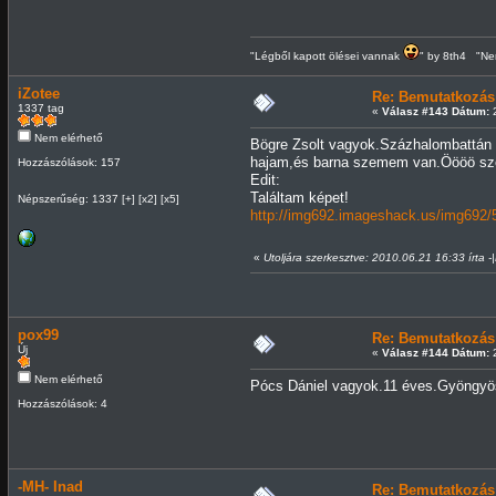
"Légből kapott ölései vannak
" by 8th4 "Nem
iZotee
Re: Bemutatkozás
1337 tag
«
Válasz #143 Dátum:
2
Nem elérhető
Bögre Zsolt vagyok.Százhalombattán
hajam,és barna szemem van.Öööö sz
Hozzászólások: 157
Edit:
Találtam képet!
Népszerűség: 1337 [+] [x2] [x5]
http://img692.imageshack.us/img692/
«
Utoljára szerkesztve: 2010.06.21 16:33 írta -
pox99
Re: Bemutatkozás
Új
«
Válasz #144 Dátum:
2
Nem elérhető
Pócs Dániel vagyok.11 éves.Gyöngyös
Hozzászólások: 4
-MH- Inad
Re: Bemutatkozás