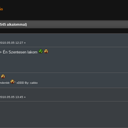
ás
545 alkalommal)
010.05.05 12:27 »
--> Én Szentesen lakom
r
indenkit
" xDDD By: cakko
010.05.05 13:45 »