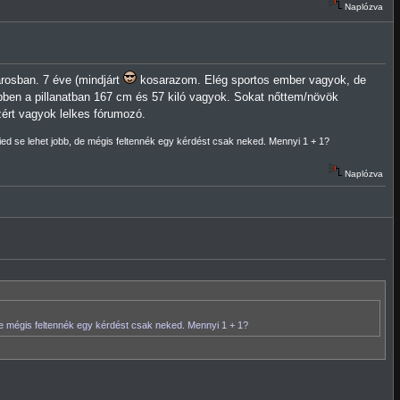
Naplózva
rosban. 7 éve (mindjárt
kosarazom. Elég sportos ember vagyok, de
bben a pillanatban 167 cm és 57 kiló vagyok. Sokat nőttem/növök
zért vagyok lelkes fórumozó.
ied se lehet jobb, de mégis feltennék egy kérdést csak neked. Mennyi 1 + 1?
Naplózva
e mégis feltennék egy kérdést csak neked. Mennyi 1 + 1?