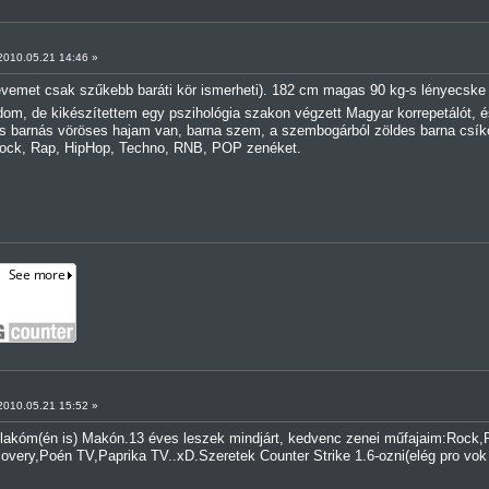
010.05.21 14:46 »
vemet csak szűkebb baráti kör ismerheti). 182 cm magas 90 kg-s lényecske v
udom, de kikészítettem egy pszihológia szakon végzett Magyar korrepetálót,
és barnás vöröses hajam van, barna szem, a szembogárból zöldes barna csík
Rock, Rap, HipHop, Techno, RNB, POP zenéket.
010.05.21 15:52 »
lakóm(én is) Makón.13 éves leszek mindjárt, kedvenc zenei műfajaim:Rock,
covery,Poén TV,Paprika TV..xD.Szeretek Counter Strike 1.6-ozni(elég pro vo