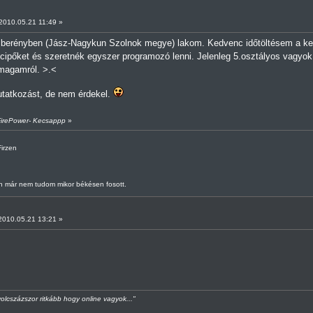
010.05.21 11:49 »
berényben (Jász-Nagykun Szolnok megye) lakom. Kedvenc időtöltésem a keré
ipőket és szeretnék egyszer programozó lenni. Jelenleg 5.osztályos vagyo
 magamról. >.<
utatkozást, de nem érdekel.
-FirePower- Kecsappp
»
Firzen
 már nem tudom mikor békésen fosott.
010.05.21 13:21 »
olcszázszor ritkább hogy online vagyok..."