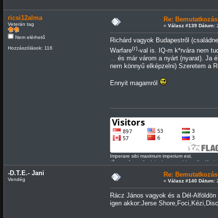
ricsi12alma
Re: Bemutatkozás
Veterán tag
«
Válasz #139 Dátum:
2
Nem elérhető
Richárd vagyok Budapestről (családne
Hozzászólások: 116
(r)
Warfare
-val is. IQ-m k*rvára nem t
és már várom a nyárt (nyarat). Ja 
(ezt nem tudod meg)
nem könnyű elképzelni) Szeretem a 
Ennyit magamról
Imperare sibi maximum imperium est.
/Önmagán uralkodni a legnagyobb uralkodás./
-D.T.E.- Jani
Re: Bemutatkozás
Vendég
«
Válasz #140 Dátum:
2
Rácz János vagyok és a Dél-Alföldön 
igen akkor:Jerse Shore,Foci,Kézi,Dis