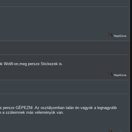
Naplózva
ok WoW-on,meg persze Stickezek is.
Naplózva
 és persze GÉPEZNI. Az osztályomban talán én vagyok a legnagyobb
ersze a szüleimnek más véleményük van.