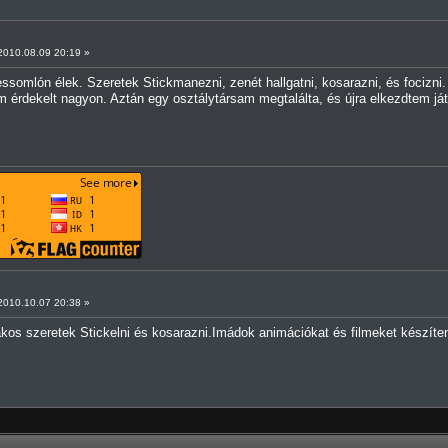
010.08.09 20:19 »
somlón élek. Szeretek Stickmanezni, zenét hallgatni, kosarazni, és focizni
 érdekelt nagyon. Aztán egy osztálytársam megtalálta, és újra elkezdtem já
010.10.07 20:38 »
kos szeretek Stickelni és kosarazni.Imádok animációkat és filmeket készíteni