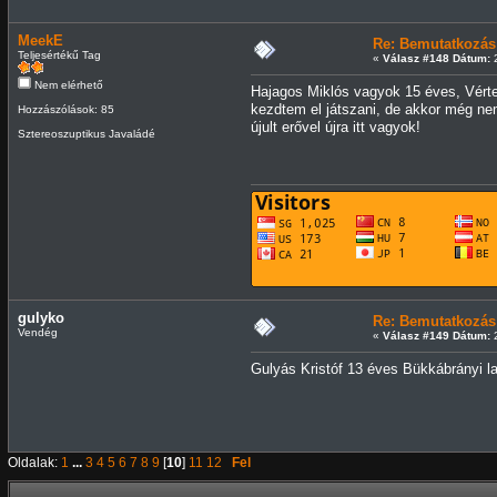
MeekE
Re: Bemutatkozás
Teljesértékű Tag
«
Válasz #148 Dátum:
2
Nem elérhető
Hajagos Miklós vagyok 15 éves, Vértes
kezdtem el játszani, de akkor még nem
Hozzászólások: 85
újult erővel újra itt vagyok!
Sztereoszuptikus Javaládé
gulyko
Re: Bemutatkozás
Vendég
«
Válasz #149 Dátum:
2
Gulyás Kristóf 13 éves Bükkábrányi la
Oldalak:
1
...
3
4
5
6
7
8
9
[
10
]
11
12
Fel