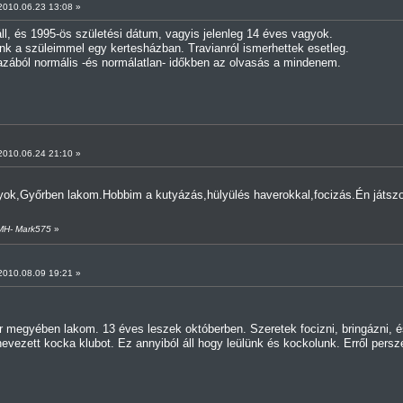
010.06.23 13:08 »
l, és 1995-ös születési dátum, vagyis jelenleg 14 éves vagyok.
nk a szüleimmel egy kertesházban. Travianról ismerhettek esetleg.
zából normális -és normálatlan- időkben az olvasás a mindenem.
010.06.24 21:10 »
ok,Győrben lakom.Hobbim a kutyázás,hülyülés haverokkal,focizás.Én játsz
-MH- Mark575
»
010.08.09 19:21 »
r megyében lakom. 13 éves leszek októberben. Szeretek focizni, bringázni,
nevezett kocka klubot. Ez annyiból áll hogy leülünk és kockolunk. Erről p