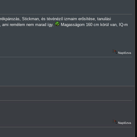
kpározás, Stickman, és tévénéző izmaim erősítése, tanulási
k, ami remélem nem marad így.
Magasságom 160 cm körül van, IQ-m
Naplózva
Naplózva