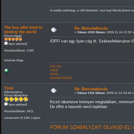
A család szétmegy, a nők felednek, nem baj! Mondj áment mi
The boy who tried to
Re: Bemutatkozás
destroy the world
«
Válasz #110 Dátum:
2009.11.14 22:50 
Fórum függő
/OFF/ van egy ilyen cég itt, Székesfehérváron 
Nem elérhető
Hozzászólások: 1285
fehérvár l0wja
ESL.EU
CSHU
EPHU
STEAM PROFIL
Tomi
Re: Bemutatkozás
Gőzmozdony
«
Válasz #111 Dátum:
2009.11.14 23:43 »
Fórum Moderátor
Kicsit rákeresve könnyen megtaláltam, minimum 
Nem elérhető
De offot a hasonló nevű topikban
Hozzászólások: 3411
Lieutenant of 13th Legion
FÓRUM SZABÁLYZAT! OLVASD EL!
N