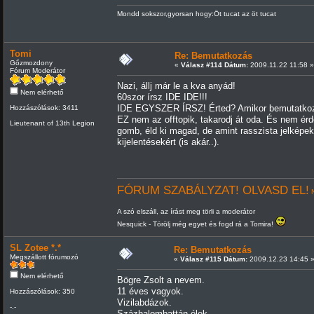
Mondd sokszor,gyorsan hogy:Öt tucat az öt tucat
Tomi
Re: Bemutatkozás
Gőzmozdony
«
Válasz #114 Dátum:
2009.11.22 11:58 »
Fórum Moderátor
Nazi, állj már le a kva anyád!
Nem elérhető
60szor írsz IDE IDE!!!
IDE EGYSZER ÍRSZ! Érted? Amikor bemutatko
Hozzászólások: 3411
EZ nem az offtopik, takarodj át oda. És nem érd
Lieutenant of 13th Legion
gomb, éld ki magad, de amint rasszista jelképek
kijelentésekért (is akár..).
FÓRUM SZABÁLYZAT! OLVASD EL!
N
A szó elszáll, az írást meg törli a moderátor
Nesquick - Törölj még egyet és fogd rá a Tomira!
SL Zotee *.*
Re: Bemutatkozás
Megszállott fórumozó
«
Válasz #115 Dátum:
2009.12.23 14:45 
Nem elérhető
Bögre Zsolt a nevem.
11 éves vagyok.
Hozzászólások: 350
Vizilabdázok.
-.-
Százhalombattán élek.