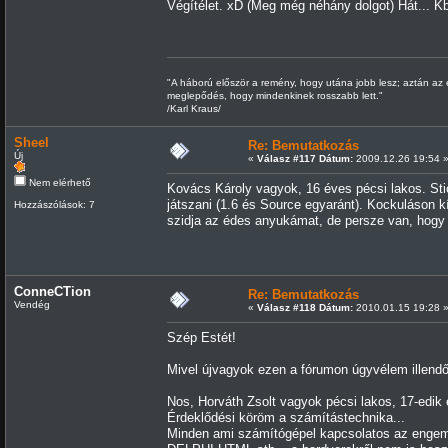
Végítélet. xD (Meg még néhány dolgot) Hát... Kb
"A háború először a remény, hogy utána jobb lesz; aztán az 
meglepődés, hogy mindenkinek rosszabb lett."
/Karl Kraus/
Sheel
Re: Bemutatkozás
Új
«
Válasz #117 Dátum:
2009.12.26 19:54 
Nem elérhető
Kovács Károly vagyok, 16 éves pécsi lakos. St
játszani (1.6 és Source egyaránt). Kockuláson k
Hozzászólások: 7
szidja az édes anyukámat, de persze van, hogy b
ConneCTion
Re: Bemutatkozás
Vendég
«
Válasz #118 Dátum:
2010.01.15 19:28 
Szép Estét!
Mivel újvagyok ezen a fórumon úgyvélem illend
Nos, Horváth Zsolt vagyok pécsi lakos, 17-edik
Érdeklődési köröm a számítástechnika...
Minden ami számítógépel kapcsolatos az engem 