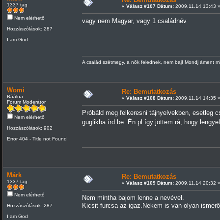
1337 tag
«
Válasz #107 Dátum:
2009.11.14 13:43 
Nem elérhető
vagy nem Magyar, vagy 1 családnév
Hozzászólások: 287
I am God
A család szétmegy, a nők felednek, nem baj! Mondj áment mi
Womi
Re: Bemutatkozás
Báálna
«
Válasz #108 Dátum:
2009.11.14 14:35 
Fórum Moderátor
Próbáld meg felkeresni tájnyelvekben, esetleg 
Nem elérhető
guglikba írd be. Én pl így jöttem rá, hogy lengy
Hozzászólások: 902
Error 404 - Title not Found
Márk
Re: Bemutatkozás
1337 tag
«
Válasz #109 Dátum:
2009.11.14 20:32 
Nem elérhető
Nem mintha bajom lenne a nevével.
Kicsit furcsa az igaz.Nekem is van olyan isme
Hozzászólások: 287
I am God