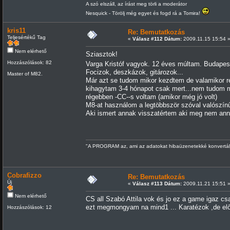
A szó elszáll, az írást meg törli a moderátor
Nesquick - Törölj még egyet és fogd rá a Tomira!
kris11
Re: Bemutatkozás
Teljesértékű Tag
«
Válasz #112 Dátum:
2009.11.15 15:54 
Nem elérhető
Sziasztok!
Hozzászólások: 82
Varga Kristóf vagyok. 12 éves múltam. Budapest
Focizok, deszkázok, gitározok...
Master of M82.
Már azt se tudom mikor kezdtem de valamikor ré
kihagytam 3-4 hónapot csak mert...nem tudom m
régebben -CC--s voltam (amikor még jó volt)
M8-at használom a legtöbbször szóval valószínű
Aki ismert annak visszatértem aki meg nem an
"A PROGRAM az, ami az adatokat hibaüzenetekké konvertálj
Cobrafizzo
Re: Bemutatkozás
Új
«
Válasz #113 Dátum:
2009.11.21 15:51 
Nem elérhető
CS all Szabó Attila vok és jo ez a game igaz cs
ezt megmongyam na mind1 ... Karatézok ,de előt
Hozzászólások: 12