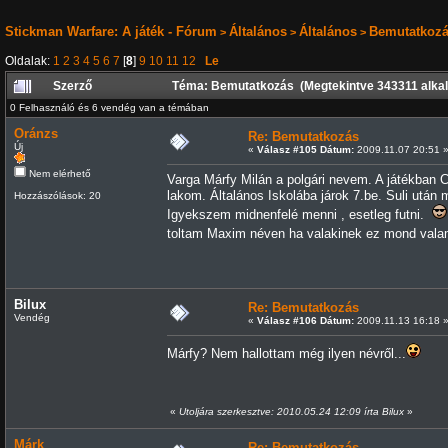
Stickman Warfare: A játék - Fórum
Általános
Általános
Bemutatkoz
>
>
>
Oldalak:
1
2
3
4
5
6
7
[
8
]
9
10
11
12
Le
Szerző
Téma: Bemutatkozás (Megtekintve 343311 alka
0 Felhasználó és 6 vendég van a témában
Oránzs
Re: Bemutatkozás
Új
«
Válasz #105 Dátum:
2009.11.07 20:51 
Nem elérhető
Varga Márfy Milán a polgári nevem. A játékban 
lakom. Általános Iskolába járok 7.be. Suli utá
Hozzászólások: 20
Igyekszem midnenfelé menni , esetleg futni.
toltam Maxim néven ha valakinek ez mond vala
Bilux
Re: Bemutatkozás
Vendég
«
Válasz #106 Dátum:
2009.11.13 16:18 
Márfy? Nem hallottam még ilyen névről...
«
Utoljára szerkesztve: 2010.05.24 12:09 írta Bilux
»
Márk
Re: Bemutatkozás