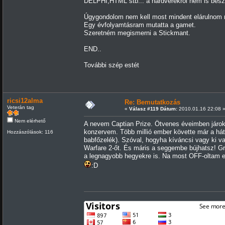
DELPHI,HTML stb... a hardverekről nem is besz
Úgygondolom nem kell most mindent elárulnom
Egy évfolyamtásram mutatta a gamet.
Szeretném megismerni a Stickmant.
END..
További szép estét
ricsi12alma
Re: Bemutatkozás
Veterán tag
«
Válasz #119 Dátum:
2010.01.16 22:08 
Nem elérhető
A nevem Captian Prize. Ötvenes éveimben járok
konzervem. Több millió ember követte már a hát
Hozzászólások: 116
babfőzelék). Szóval, hogyha kíváncsi vagy ki va
Warfare 2-őt. És máris a seggembe bújhatsz! Gr
a legnagyobb hegyekre is. Na most OFF-oltam egy
:D