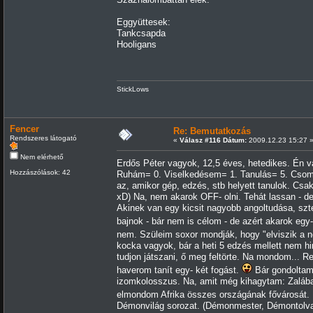
Eggyüttesek:
Tankcsapda
Hooligans
StickLows
Fencer
Re: Bemutatkozás
Rendszeres látogató
«
Válasz #116 Dátum:
2009.12.23 15:27 
Nem elérhető
Erdős Péter vagyok, 12,5 éves, hetedikes. Én v
Hozzászólások: 42
Ruhám= 0. Viselkedésem= 1. Tanulás= 5. Csomó
az, amikor gép, edzés, stb helyett tanulok. Csa
xD) Na, nem akarok OFF- olni. Tehát lassan - de
Akinek van egy kicsit nagyobb angoltudása, szt
bajnok - bár nem is célom - de azért akarok egy
nem. Szüleim soxor mondják, hogy "elviszik a ne
kocka vagyok, bár a heti 5 edzés mellett nem h
tudjon játszani, ő meg feltörte. Na mondom... 
haverom tanít egy- két fogást.
Bár gondoltam,
izomkolosszus. Na, amit még kihagytam: Zalában
elmondom Afrika összes országának fővárosát
Démonvilág sorozat. (Démonmester, Démontolvaj