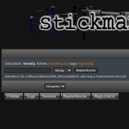
Üdvözlünk,
Vendég
. Kérlek
jelentkezz be
vagy
regisztrálj
.
Jelentkezz be a felhasználóneveddel, jelszavaddal és add meg a munkamenet hosszát
Főoldal
Súgó
Keresés
Bejelentkezés
Regisztráció