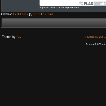
Imperare sibi maximum imperium est.
/Önmagán uralkodni a legnagyobb uralkodás./
Oldalak:
1
2
3
4
5
6
7
[
8
]
9
10
11
12
Fel
Theme by
Powered by SMF 1
Crip
Az oldal 0.073 más