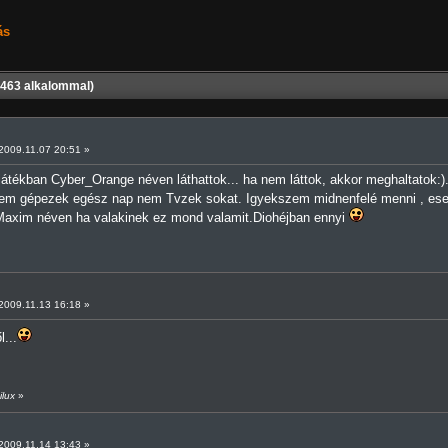
ás
463 alkalommal)
009.11.07 20:51 »
játékban Cyber_Orange néven láthattok... ha nem láttok, akkor meghaltatok:).
 Nem gépezek egész nap nem Tvzek sokat. Igyekszem midnenfelé menni , ese
 Maxim néven ha valakinek ez mond valamit.Diohéjban ennyi
009.11.13 16:18 »
...
ilux
»
009.11.14 13:43 »