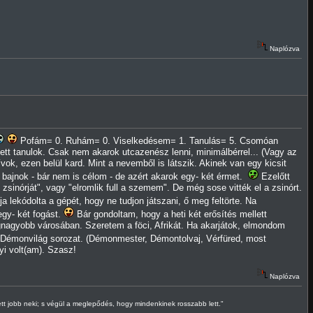
Naplózva
Pofám= 0. Ruhám= 0. Viselkedésem= 1. Tanulás= 5. Csomóan
tt tanulok. Csak nem akarok utcazenész lenni, minimálbérrel... (Vagy az
ok, ezen belül kard. Mint a nevemből is látszik. Akinek van egy kicsit
 bajnok - bár nem is célom - de azért akarok egy- két érmet.
Ezelőtt
inórját", vagy "elromlik full a szemem". De még sose vitték el a zsinórt.
lekódolta a gépét, hogy ne tudjon játszani, ő meg feltörte. Na
gy- két fogást.
Bár gondoltam, hogy a heti két erősítés mellett
nagyobb városában. Szeretem a föci, Afrikát. Ha akarjátok, elmondom
 Démonvilág sorozat. (Démonmester, Démontolvaj, Vérfüred, most
yi volt(am). Szasz!
Naplózva
tt jobb neki; s végül a meglepődés, hogy mindenkinek rosszabb lett."