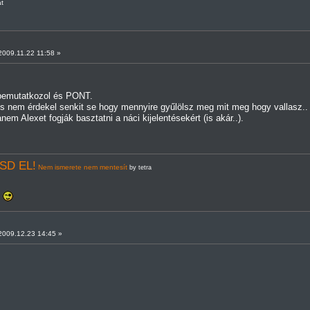
t
009.11.22 11:58 »
emutatkozol és PONT.
És nem érdekel senkit se hogy mennyire gyűlölsz meg mit meg hogy vallasz.. 
em Alexet fogják basztatni a náci kijelentésekért (is akár..).
SD EL!
Nem ismerete nem mentesít
by tetra
!
009.12.23 14:45 »