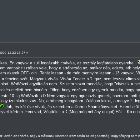
009.12.23 15:27 »
ikes. Én vagyok a suli leggázabb csávója, az osztály legfiatalabb gyereke.
m vannak tisztában vele, hogy a stréberség az, amikor gép, edzés, stb helye
nem akarok OFF- olni. Tehát lassan - de még mennyire lassan - 13 vagyok. Vív
a fencing szót. Magyarul vívás. Vívó= Fencer. xD Igaz, nem leszek olimpiai
kat. WoWozni egyáltalán nem. Szüleim soxor mondják, hogy "elviszik a net zs
dzés mellett nem hinném. Főleg, hogy edzésen egy gyerek mondta, hogy apja 
 este 10- ig WoWozik. xD Nem vagyok egy agresszív gyerek, haverom tanít e
 egy izomkolosszus. Na, amit még kihagytam: Zalában lakok, a megye 2. leg
Jah, és két éve vívok, és szeretem a Darren Shan könyveket. Ezen belül
nyvet kértem: Fenevad, Végítélet. xD (Meg még néhány dolgot) Hát... Kb enn
sz; aztán az elvárás, hogy a másiknak rosszabb lesz; aztán az elégedettség, hogy tényleg nem le