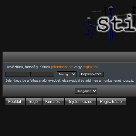
Üdvözlünk,
Vendég
. Kérlek
jelentkezz be
vagy
regisztrálj
.
Jelentkezz be a felhasználóneveddel, jelszavaddal és add meg a munkamenet hosszát
Főoldal
Súgó
Keresés
Bejelentkezés
Regisztráció