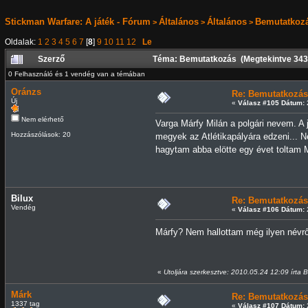
Stickman Warfare: A játék - Fórum
Általános
Általános
Bemutatkoz
>
>
>
Oldalak:
1
2
3
4
5
6
7
[
8
]
9
10
11
12
Le
Szerző
Téma: Bemutatkozás (Megtekintve 343
0 Felhasználó és 1 vendég van a témában
Oránzs
Re: Bemutatkozás
Új
«
Válasz #105 Dátum:
2
Nem elérhető
Varga Márfy Milán a polgári nevem. A 
Hozzászólások: 20
megyek az Atlétikapályára edzeni...
hagytam abba elötte egy évet toltam
Bilux
Re: Bemutatkozás
Vendég
«
Válasz #106 Dátum:
2
Márfy? Nem hallottam még ilyen névről
«
Utoljára szerkesztve: 2010.05.24 12:09 írta B
Márk
Re: Bemutatkozás
1337 tag
«
Válasz #107 Dátum:
2