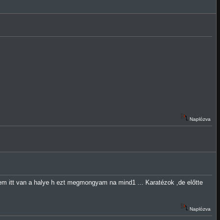
Naplózva
em itt van a halye h ezt megmongyam na mind1 ... Karatézok ,de előtte
Naplózva