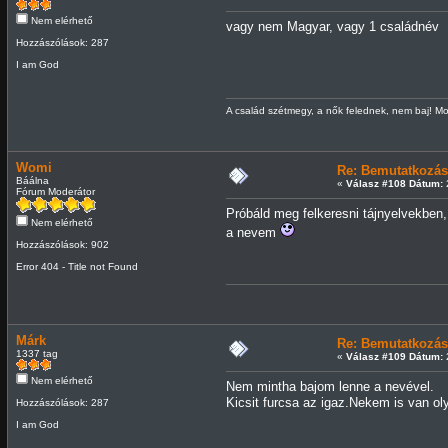
Nem elérhető
vagy nem Magyar, vagy 1 családnév
Hozzászólások: 287
I am God
A család szétmegy, a nők felednek, nem baj! Mo
Womi
Re: Bemutatkozás
Báálna
«
Válasz #108 Dátum:
2
Fórum Moderátor
Próbáld meg felkeresni tájnyelvekben,
Nem elérhető
a nevem
Hozzászólások: 902
Error 404 - Title not Found
Márk
Re: Bemutatkozás
1337 tag
«
Válasz #109 Dátum:
2
Nem elérhető
Nem mintha bajom lenne a nevével.
Kicsit furcsa az igaz.Nekem is van o
Hozzászólások: 287
I am God