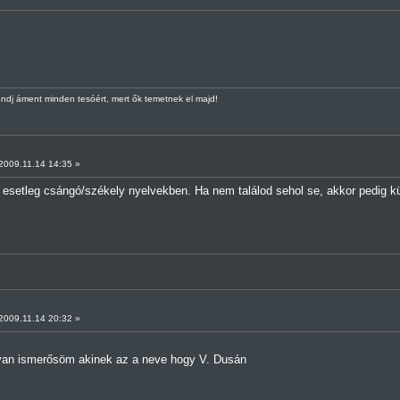
ndj áment minden tesóért, mert ők temetnek el majd!
009.11.14 14:35 »
 esetleg csángó/székely nyelvekben. Ha nem találod sehol se, akkor pedig kül
009.11.14 20:32 »
lyan ismerősöm akinek az a neve hogy V. Dusán