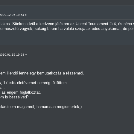
009.12.26 19:54 »
lakos. Sticken kívül a kedvenc játékom az Unreal Tournament 2k4, és néha s
 természetű vagyok, sokáig bírom ha valaki szidja az édes anyukámat, de pers
010.01.15 19:28 »
em illendő lenne egy bemutatkozás a részemről.
, 17-edik életévemet nemrég töltöttem.
...
 az engem foglalkoztat.
em is beszélve:P
elárulnom magamról, hamarosan megismertek;)
.