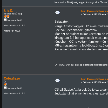
Nesquick - Törölj még egyet és fogd rá a Tomira
kris11
Re: Bemutatkozás
Teljesértékű Tag
«
Válasz #112 Dátum:
2
Nem elérhető
Sziasztok!
Hozzászólások: 82
Varga Kristóf vagyok. 12 éves múltam
Focizok, deszkázok, gitározok...
Master of M82.
Már azt se tudom mikor kezdtem de va
kihagytam 3-4 hónapot csak mert...ne
régebben -CC--s voltam (amikor még jó
M8-at használom a legtöbbször szóval
Aki ismert annak visszatértem aki m
"A PROGRAM az, ami az adatokat hibaüzenetekk
Cobrafizzo
Re: Bemutatkozás
Új
«
Válasz #113 Dátum:
2
Nem elérhető
CS all Szabó Attila vok és jo ez a ga
Judoztam.Hát ennyi lenne.ja és szere
Hozzászólások: 12