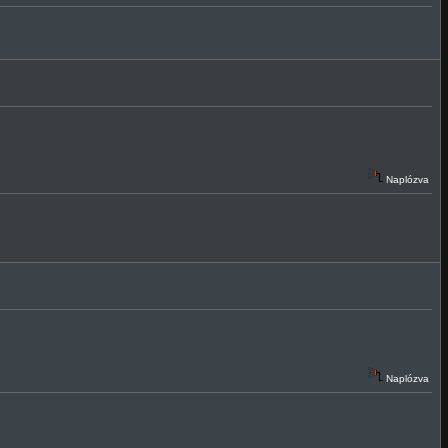
Naplózva
Naplózva