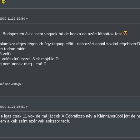
!
009.11.15 15:54 »
. Budapesten élek. nem vagyok hú de kocka de azért láthattok fent
lamikor réges régen kb úgy tegnap előtt...nah azért annál sokkal régebben:D
m tudom miért..
 volt)
 valószínű ezzel lőlek majd le:D
eg nem annak meg...cső:D
é konvertálja."
009.11.21 15:51 »
me igaz csak 11 vok de má jáccok.A Cobrafizzo név a Klánháborúból jött de n
tem a kék színt ezér vak sokszor tech.