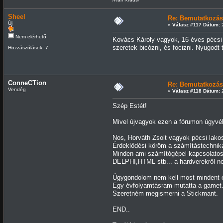
Sheel
Re: Bemutatkozás
Új
«
Válasz #117 Dátum:
2
Nem elérhető
Kovács Károly vagyok, 16 éves pécsi 
szeretek bicózni, és focizni. Nyugodt
Hozzászólások: 7
ConneCTion
Re: Bemutatkozás
Vendég
«
Válasz #118 Dátum:
2
Szép Estét!
Mivel újvagyok ezen a fórumon úgyvél
Nos, Horváth Zsolt vagyok pécsi lakos
Érdeklődési köröm a számítástechnika
Minden ami számítógépel kapcsolatos
DELPHI,HTML stb... a hardverekről n
Úgygondolom nem kell most mindent 
Egy évfolyamtásram mutatta a gamet
Szeretném megismerni a Stickmant.
END..